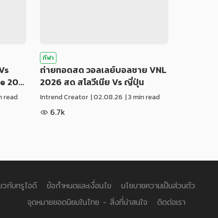
กีฬา
Vs
ถ่ายทอดสด วอลเลย์บอลชาย VNL
ue 20…
2026 สด สโลวีเนีย Vs ญี่ปุ่น
in read
Intrend Creator
|
02.08.26
| 3 min read
6.7k
่ยวกับทรูไอดี
ข้อกำหนดและเงื่อนไข
นโยบายความเป็นส่วนตัว
จุดหมายยอดนิยมในไทย - สิ่งที่น่าสนใจ
ติดต่อเรา