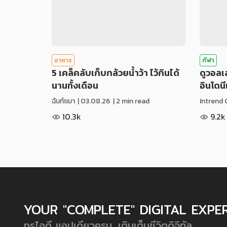
อาหาร
กีฬา
5 เคล็คลับเก็บกล้วยน้ำว้า ไว้กินได้
ดูวอล
นานทั้งเดือน
อินโดน
ฉันท์ชมา
|
03.08.26
| 2 min read
Intrend 
10.3k
9.2k
YOUR "COMPLETE" DIGITAL EXPE
ทรูไอดี แอปเดียวครบ...เติมเต็มชีวิตดิจิทัล