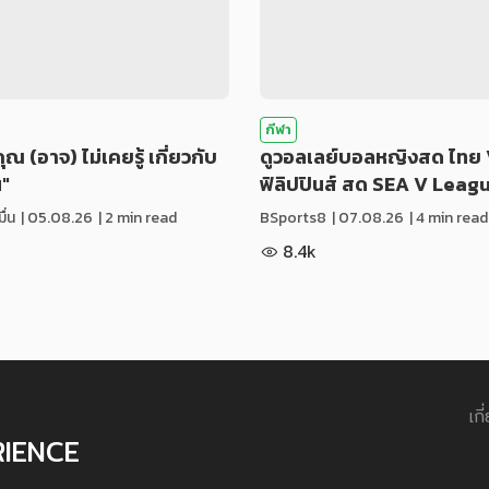
กีฬา
่คุณ (อาจ) ไม่เคยรู้ เกี่ยวกับ
ดูวอลเลย์บอลหญิงสด ไทย 
น"
ฟิลิปปินส์ สด SEA V Leag
ื่น
|
05.08.26
| 2 min read
BSports8
|
07.08.26
| 4 min read
8.4k
เกี
RIENCE