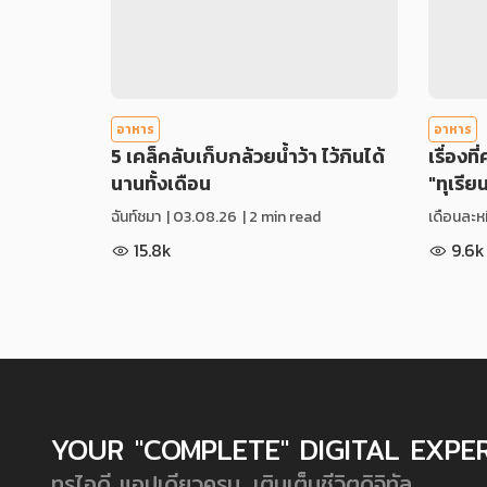
อาหาร
อาหาร
5 เคล็คลับเก็บกล้วยน้ำว้า ไว้กินได้
เรื่องที
นานทั้งเดือน
"ทุเรีย
ฉันท์ชมา
|
03.08.26
| 2 min read
เดือนละหม
15.8k
9.6k
YOUR "COMPLETE" DIGITAL EXPE
ทรูไอดี แอปเดียวครบ...เติมเต็มชีวิตดิจิทัล