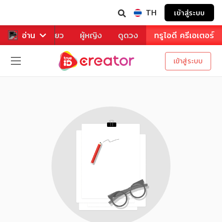
TH
เข้าสู่ระบบ
าหาร
อ่าน
ท่องเที่ยว
ผู้หญิง
ดูดวง
ทรูไอดี ครีเอเตอร์
เข้าสู่ระบบ