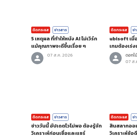
ติดกระแส
ข่าวสาร
ติดกระแส
ข่
5 เหตุผล ที่ทำให้หนัง AI ไม่เวิร์ก
ubisoft เมื
แม้คุณภาพจะดีขึ้นเรื่อย ๆ
เกมต้องเร่งเ
07 ส.ค. 2026
ดอกไม้
07 ส.
ติดกระแส
ข่าวสาร
ติดกระแส
ข่
ข่าววันนี้ อัปเดตไวไม่พอ ต้องรู้จัก
สินสลากออมส
วิเคราะห์ก่อนเชื่อและแชร์
วิเคราะห์ข้อดี