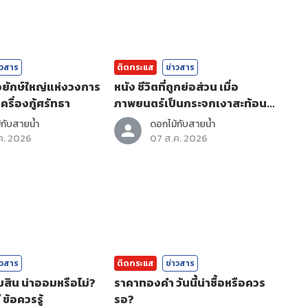
าวสาร
ติดกระแส
ข่าวสาร
่อยักษ์ใหญ่แห่งวงการ
หนัง ชีวิตที่ถูกย่อส่วน เมื่อ
ครื่องกู้ศรัทธา
ภาพยนตร์เป็นกระจกเงาสะท้อน
ตัวตน
กับสายน้ำ
ดอกไม้กับสายน้ำ
ค. 2026
07 ส.ค. 2026
าวสาร
ติดกระแส
ข่าวสาร
ิน น่าออมหรือไม่?
ราคาทองคํา วันนี้น่าซื้อหรือควร
 ข้อควรรู้
รอ?