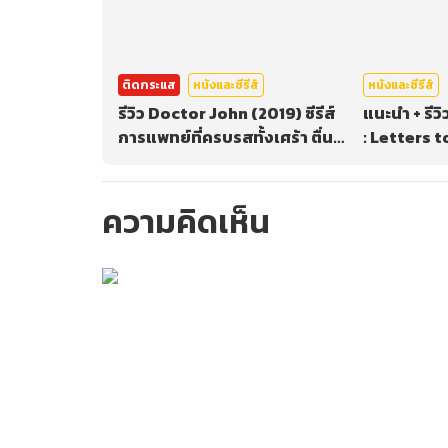
ติดกระแส
หนังและซีรีส์
หนังและซีรีส์
รีวิว Doctor John (2019) ซีรีส์
แนะนำ + รี
การแพทย์ที่ครบรสทั้งเศร้า ตื่น
: Letters 
เต้น โรแมนติก #หนังดีซีรีส์เด็ด
หนังฟีลกู๊ดที
ทรูไอดี
ของคนเกาห
โดย พัคจอง
ความคิดเห็น
กรุณาเข้าสู่ร