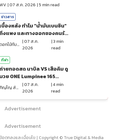
ไหม?
WV
|
07 ส.ค. 2026
|
5
min read
ข่าวสาร
เบื้องหลัง ทำไม "น้ำมันเบนซิน"
ถึงแพง และทางออกของคนรัก
รถ?
|
07 ส.ค.
|
3
min
ดอกไม้กับสายน้ำ
2026
read
กีฬา
ถ่ายทอดสด นาบิล VS เสือคิม ดู
มวย ONE Lumpinee 165
(7ส.ค.69)
|
07 ส.ค.
|
4
min
ภิญโญ ส่องแสง
2026
read
Advertisement
Advertisement
ข้อตกลงและเงื่อนไข
|
Copyright © True Digital & Media