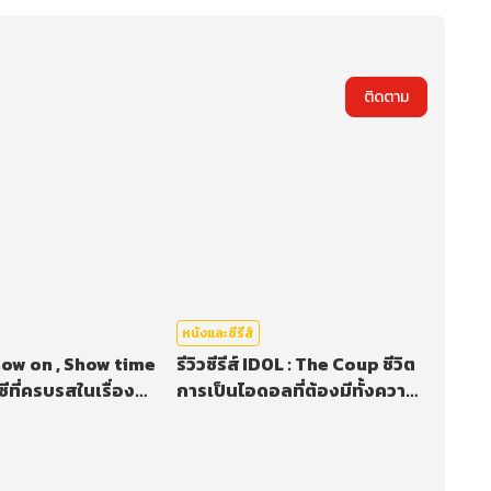
ติดตาม
หนังและซีรีส์
 now on , Show time
รีวิวซีรีส์ IDOL : The Coup ชีวิต
ซีที่ครบรสในเรื่อง
การเป็นไอดอลที่ต้องมีทั้งความ
ฝัน ความพยายาม ความผิดหวัง