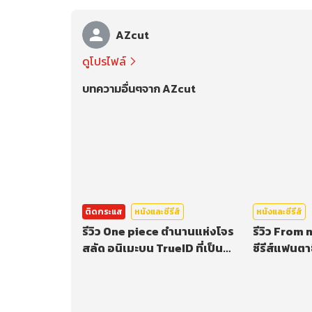
AZcut
ดูโปรไฟล์
บทความอื่นๆจาก AZcut
ติดกระแส
หนังและซีรีส์
หนังและซีรีส์
รีวิว One piece ตำนานแห่งโจร
รีวิว From
สลัด อนิเมะบน TrueID ที่เป็น
ซีรีส์แฟนตา
ตำนาน
เดียว