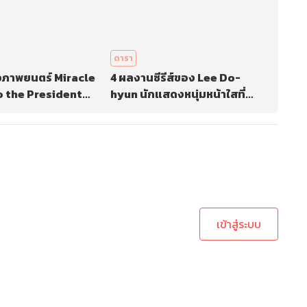
ดารา
วิวภาพยนตร์ Miracle
4 ผลงานซีรีส์ของ Lee Do-
to the President
hyun นักแสดงหนุ่มหน้าใสที่
่จะทำให้เห็นวิถีชีวิต
แฟนคลับไม่ควรพลาด
ลียุค 80 นำแสดง
มิน และ อิมยุนอา
ะบบเพื่อทำการคอมเม้นต์
เข้าสู่ระบบ