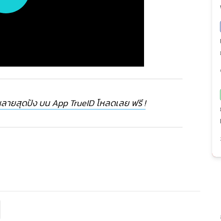
ลายสุดปัง บน App TrueID โหลดเลย ฟรี !