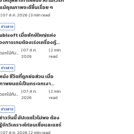
แม้คุณภาพจะดีขึ้นเรื่อย ๆ
|
07 ส.ค. 2026
|
3
min read
ข่าวสาร
ubisoft เมื่อยักษ์ใหญ่แห่ง
วงการเกมต้องเร่งเครื่องกู้
ศรัทธา
|
07 ส.ค.
|
2
min
ดอกไม้กับสายน้ำ
2026
read
ข่าวสาร
หนัง ชีวิตที่ถูกย่อส่วน เมื่อ
ภาพยนตร์เป็นกระจกเงา
สะท้อนตัวตน
|
07 ส.ค.
|
2
min
ดอกไม้กับสายน้ำ
2026
read
ข่าวสาร
ข่าววันนี้ อัปเดตไวไม่พอ ต้อง
รู้จักวิเคราะห์ก่อนเชื่อและแชร์
|
07 ส.ค. 2026
|
2
min read