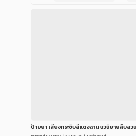
ป้ายยา เสียงกระซิบสีแดงฉาน นวนิยายสืบสวนส