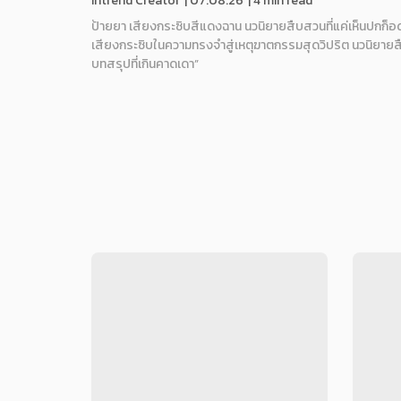
Intrend Creator
|
07.08.26
| 4 min read
ป้ายยา เสียงกระซิบสีแดงฉาน นวนิยายสืบสวนที่แค่เห็นปกก็อดใ
เสียงกระซิบในความทรงจำสู่เหตุฆาตกรรมสุดวิปริต นวนิยายสื
บทสรุปที่เกินคาดเดา”