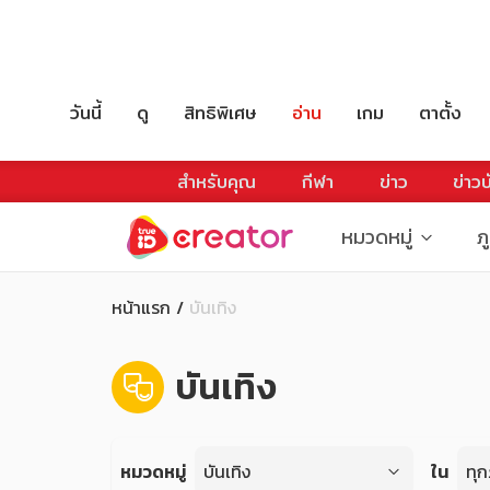
วันนี้
ดู
สิทธิพิเศษ
อ่าน
เกม
ตาตั้ง
สำหรับคุณ
กีฬา
ข่าว
ข่าวบ
หมวดหมู่
ภ
หน้าแรก
บันเทิง
บันเทิง
หมวดหมู่
บันเทิง
ใน
ทุก