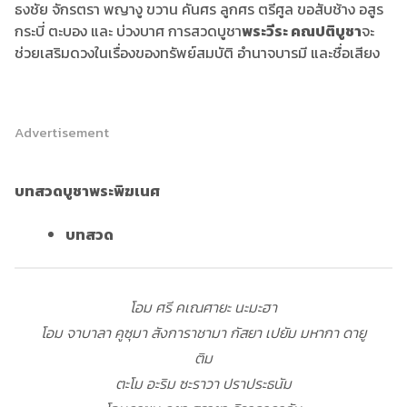
ธงชัย จักรตรา พญางู ขวาน คันศร ลูกศร ตรีศูล ขอสับช้าง อสูร
กระบี่ ตะบอง และ บ่วงบาศ การสวดบูชา
พระวีระ คณปติบูชา
จะ
ช่วยเสริมดวงในเรื่องของทรัพย์สมบัติ อำนาจบารมี และชื่อเสียง
Advertisement
บทสวดบูชา
พระพิฆเนศ
บทสวด
โอม ศรี คเณศายะ นะมะฮา
โอม จาบาลา คูซุมา สังการาชามา กัสยา เปยัม มหากา ดายู
ติม
ตะโม อะริม ซะราวา ปราประธนัม