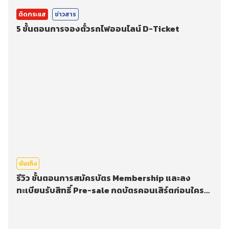
ติดกระแส
ข่าวสาร
5 ขั้นตอนการจองตั๋วรถไฟออนไลน์ D-Ticket
บันเทิง
รีวิว ขั้นตอนการสมัครบัตร Membership และลง
ทะเบียนรับสิทธิ์ Pre-sale กดบัตรคอนเสิร์ตก่อนใคร
บนแอป Weverse