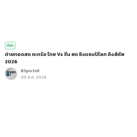
กีฬา
ถ่ายทอดสด ตะกร้อ ไทย Vs จีน สด ชิงแชมป์โลก คิงส์คัพ
2026
BSports8
05 ส.ค. 2026