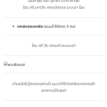
โอมคาซุม คยา สุรายา ดิวากาคาลัม
โอม ศรี มหาวีระ คณะปัตตะเย นะมะฮา โอม
บทสวดแบบย่อ
(แนะนำให้สวด 3 จบ)
โอม ศรี วีระ คณปติ ยะนะมะฮา
อ่านแล้วไม่รู้สะสวดอย่างไร แนะนำให้เปิดคลิปบทสวดแล้ว
สวดตามได้เลยค่ะ