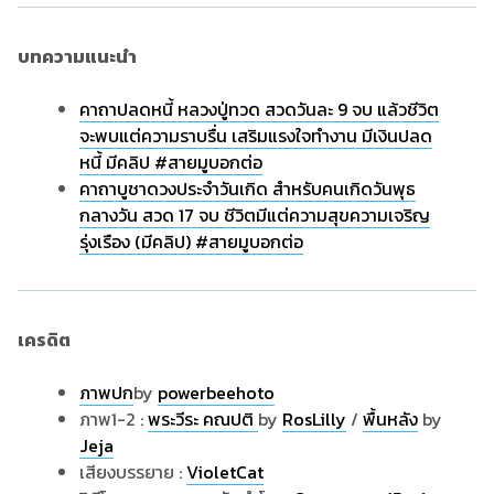
บทความแนะนำ
คาถาปลดหนี้ หลวงปู่ทวด สวดวันละ 9 จบ แล้วชีวิต
จะพบแต่ความราบรื่น เสริมแรงใจทำงาน มีเงินปลด
หนี้ มีคลิป #สายมูบอกต่อ
คาถาบูชาดวงประจำวันเกิด สำหรับคนเกิดวันพุธ
กลางวัน สวด 17 จบ ชีวิตมีแต่ความสุขความเจริญ
รุ่งเรือง (มีคลิป) #สายมูบอกต่อ
เครดิต
ภาพปก
by
powerbeehoto
ภาพ1-2 :
พระวีระ คณปติ
by
RosLilly
/
พื้นหลัง
by
Jeja
เสียงบรรยาย :
VioletCat