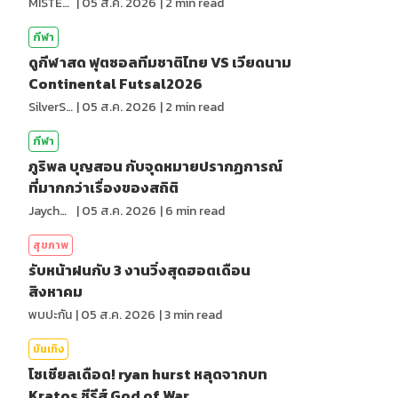
MISTER1997
|
05 ส.ค. 2026
|
2
min read
กีฬา
ดูกีฬาสด ฟุตซอลทีมชาติไทย VS เวียดนาม
Continental Futsal2026
SilverShark
|
05 ส.ค. 2026
|
2
min read
กีฬา
ภูริพล บุญสอน กับจุดหมายปรากฏการณ์
ที่มากกว่าเรื่องของสถิติ
Jaychou
|
05 ส.ค. 2026
|
6
min read
สุขภาพ
รับหน้าฝนกับ 3 งานวิ่งสุดฮอตเดือน
สิงหาคม
พบปะกัน
|
05 ส.ค. 2026
|
3
min read
บันเทิง
โซเชียลเดือด! ryan hurst หลุดจากบท
Kratos ซีรีส์ God of War