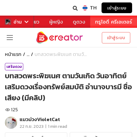
TH
เข้าสู่ระบบ
าหาร
อ่าน
ท่องเที่ยว
ผู้หญิง
ดูดวง
ทรูไอดี ครีเอเตอร์
เข้าสู่ระบบ
หน้าแรก
บทสวดพระพิฆเนศ ตามวั...
...
เสริมดวง
บทสวดพระพิฆเนศ ตามวันเกิด วันอาทิตย์
เสริมดวงเรื่องทรัพย์สมบัติ อำนาจบารมี ชื่อ
เสียง (มีคลิป)
125
แมวม่วงVioletCat
|
22 ก.ย. 2023
1 min read