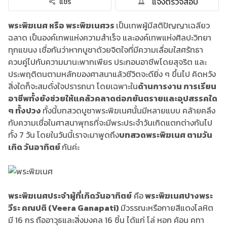
แจ้งตรวจสอบ
แชร์
พระพิฆเนศ หรือ พระพิฆเนศวร
เป็นเทพผู้มีสติปัญญาเฉลียว
ฉลาด เป็นองค์เทพแห่งความสำเร็จ และองค์เทพแห่งศิลปะวิทยา
ทุกแขนง เชื่อกันว่าหากบูชาด้วยจิตใจที่มีความเลื่อมใสศรัทธา
ควบคู่ไปกับความมานะพากเพียร ประกอบอาชีพโดยสุจริต และ
ประพฤติตนตามหลักของศาสนาแล้วชีวิตจะดียิ่ง ๆ ขึ้นไป คิดหวัง
สิ่งใดก็จะสมดั่งใจปรารถนา โดยเฉพาะใน
ด้านการงาน การเรียน
อาชีพ
ทั้งยังช่วยให้แคล้วคลาดต่อภยันตรายและอุปสรรคใด
ๆ ทั้งปวง
ทั้งนี้บทสวดบูชาพระพิฆเนศนั้นมีหลายแบบ คล้ายคลึง
กับความเชื่อในศาสนาพุทธที่จะมีพระประจำวันเกิดแตกต่างกันไป
ทั้ง 7 วัน โดยในวันนี้เราจะมาพูดถึง
บทสวดพระพิฆเนศ ตามวัน
เกิด วันอาทิตย์
กันค่ะ
พระพิฆเนศประจำผู้ที่เกิดวันอาทิตย์
คือ
พระพิฆเนศปางพระ
วีระ คณปติ (Veera Ganapati)
มีวรรณะหรือกายสีแดงโลหิต
มี 16 กร ถืออาวุธและสิ่งมงคล 16 ชิ้น ได้แก่ โล่ หอก ค้อน คทา