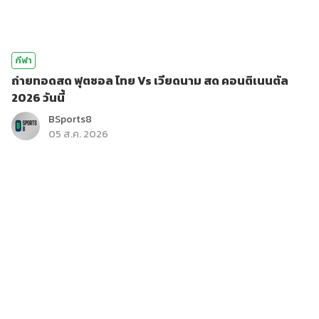
กีฬา
ถ่ายทอดสด ฟุตซอล ไทย Vs เวียดนาม สด คอนติเนนตัล
2026 วันนี้
BSports8
05 ส.ค. 2026