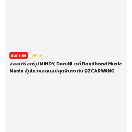
ติดกระแส
บันเทิง
ส่องเกิร์ลกรุ๊ป MINDY, DaruNi เวที Bondbond Music
Mania ลุ้นโชว์คอลแลปสุดพิเศษ กับ ØZCARWANG