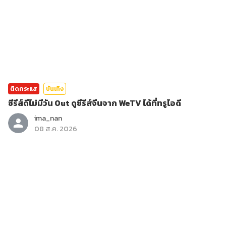
ติดกระแส
บันเทิง
ซีรีส์ดีไม่มีวัน Out ดูซีรีส์จีนจาก WeTV ได้ที่ทรูไอดี
ima_nan
08 ส.ค. 2026