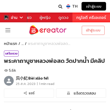
TH
เข้าสู่ระบบ
าหาร
อ่าน
ท่องเที่ยว
ผู้หญิง
ดูดวง
ทรูไอดี ครีเอเตอร์
เข้าสู่ระบบ
หน้าแรก
พระคาถาบูชาหลวงพ่อสด...
...
เสริมดวง
พระคาถาบูชาหลวงพ่อสด วัดปากน้ำ มีคลิป
5.6k
贝小妃 Bèi xiǎo fēi
|
25 ส.ค. 2023
1 min read
แจ้งตรวจสอบ
แชร์