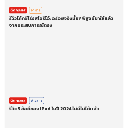
ติดกระแส
อาหาร
รีวิวโค้กซีโร่รสโอริโอ้: อร่อยจริงมั้ย? พิสูจน์มาให้แล้ว
จากประสบการณ์ตรง
ติดกระแส
ข่าวสาร
รีวิว 5 ข้อดีของ iPad ในปี 2024 ไม่มีไม่ได้เเล้ว