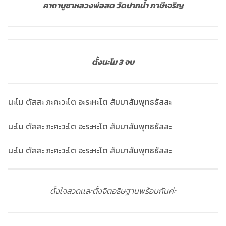
คาถาบูชาหลวงพ่อสด วัดปากน้ำ ภาษีเจริญ
ตั้งนะโม 3 จบ
นะโม ตัสสะ ภะคะวะโต อะระหะโต สัมมาสัมพุทธธัสสะ
นะโม ตัสสะ ภะคะวะโต อะระหะโต สัมมาสัมพุทธธัสสะ
นะโม ตัสสะ ภะคะวะโต อะระหะโต สัมมาสัมพุทธธัสสะ
ตั้งใจสวดเเละตั้งจิตอธิษฐานพร้อมกันค่ะ