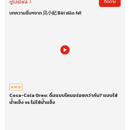
ดูโปรไฟล์
ติดตาม
บทความอื่นๆจาก 贝小妃 Bèi xiǎo fēi
อาหาร
Coca-Cola Oreo: ดื่มแบบไหนอร่อยกว่ากัน? แบบใส่
น้ำแข็ง vs ไม่ใส่น้ำแข็ง