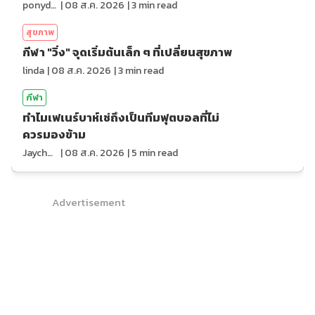
ponydiary
|
08 ส.ค. 2026
|
3
min read
สุขภาพ
กีฬา "วิ่ง" จุดเริ่มต้นเล็ก ๆ ที่เปลี่ยนสุขภาพ
linda
|
08 ส.ค. 2026
|
3
min read
กีฬา
ทำไมเฟเนร์บาห์เช่ถึงเป็นทีมฟุตบอลที่ไม่
ควรมองข้าม
Jaychou
|
08 ส.ค. 2026
|
5
min read
Advertisement