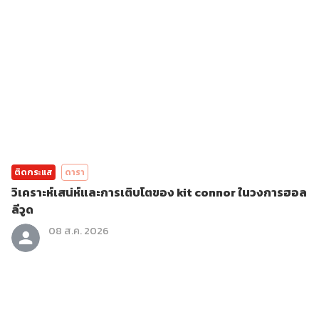
ติดกระแส
ดารา
วิเคราะห์เสน่ห์และการเติบโตของ kit connor ในวงการฮอล
ลีวูด
08 ส.ค. 2026