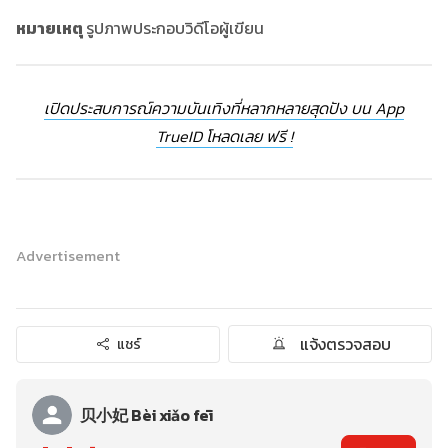
หมายเหตุ
รูปภาพประกอบวิดีโอผู้เขียน
เปิดประสบการณ์ความบันเทิงที่หลากหลายสุดปัง บน App
TrueID โหลดเลย ฟรี !
Advertisement
แจ้งตรวจสอบ
แชร์
贝小妃 Bèi xiǎo fēi