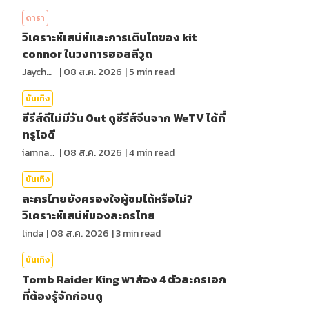
ดารา
วิเคราะห์เสน่ห์และการเติบโตของ kit
connor ในวงการฮอลลีวูด
Jaychou
|
08 ส.ค. 2026
|
5
min read
บันเทิง
ซีรีส์ดีไม่มีวัน Out ดูซีรีส์จีนจาก WeTV ได้ที่
ทรูไอดี
iamnan23
|
08 ส.ค. 2026
|
4
min read
บันเทิง
ละครไทยยังครองใจผู้ชมได้หรือไม่?
วิเคราะห์เสน่ห์ของละครไทย
linda
|
08 ส.ค. 2026
|
3
min read
บันเทิง
Tomb Raider King พาส่อง 4 ตัวละครเอก
ที่ต้องรู้จักก่อนดู