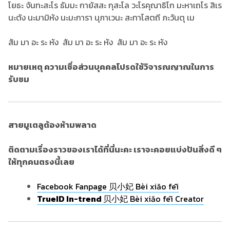
โยธะ จันทะสะโร ธัมมะ กายัสสะ กุสะโล วะโรคุณาธิโก มะหาเถโร สิเร
นะตัง นะมามิหัง นะมะการา นุภาเวนะ สะทาโสตถี ภะวันตุ เม
สัม มา อะ ระ หัง สัม มา อะ ระ หัง สัม มา อะ ระ หัง
หมายเหตุ ความเชื่อส่วนบุคคลโปรดใช้วิจารณญาณในการ
รับชม
สายมูเตลูต้องห้ามพลาด
ติดตามเรื่องราวของเราได้ที่นี่นะคะ เราจะคอยแบ่งปันสิ่งดี ๆ
ให้ทุกคนตรงนี้เลย
Facebook Fanpage 贝小妃 Bèi xiǎo fēi
TrueID In-trend
贝小妃 Bèi xiǎo fēi Creator