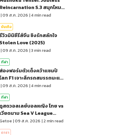
Reincarnation S.3 สนุกไหม?
รีวิว
|
09 ส.ค. 2026
|
4
min read
บันเทิง
รีวิวมินิซีรีส์จีน ชิงรักสลักใจ
Stolen Love (2025)
|
09 ส.ค. 2026
|
3
min read
กีฬา
ส่องฟอร์มตัวเต็งคว้าแชมป์
โลก F1 เจาะลึกรถสมรรถนะและ
การตัดสิน
|
09 ส.ค. 2026
|
4
min read
กีฬา
ดูสดวอลเลย์บอลหญิง ไทย vs
เวียดนาม Sea V League
2026 เลก 2
Getoe
|
09 ส.ค. 2026
|
2
min read
ดารา