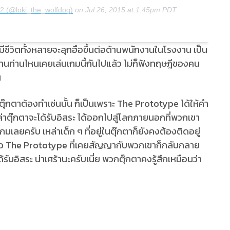
12 (@loki_the_wolfdog)
on
Jul 26, 2015 at 1:45pm PDT
มีชีวิตทั้งหลายจะลุกฮือขึ้นต่อต้านพนักงานในโรงงาน เป็น
อ่านท่านไหนเคยเล่นเกมนี้กันไปแล้ว ไม่ก็ฟังทฤษฎีของคน
น
าตุ๊กตาต้องทำเช่นนั้น ก็เป็นเพราะ The Prototype ได้ให้คำ
่าตุ๊กตาจะได้รับอิสระ ได้ออกไปสู่โลกภายนอกที่พวกเขา
เลยครับ เหล่าเด็ก ๆ ที่อยู่ในตุ๊กตาก็ยังคงต้องติดอยู่
แล้ว The Prototype ที่เคยสัญญากับพวกเขาก็กลับกลาย
้รับอิสระ น่าเศร้านะครับเนี่ย พวกตุ๊กตาคงรู้สึกเหมือนว่า