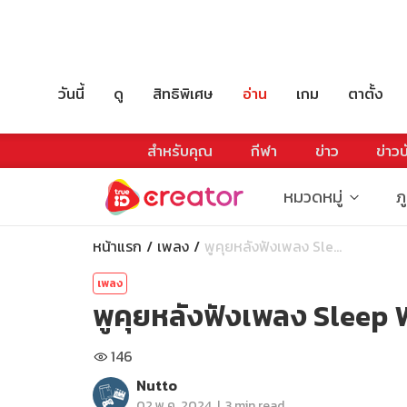
วันนี้
ดู
สิทธิพิเศษ
อ่าน
เกม
ตาตั้ง
สำหรับคุณ
กีฬา
ข่าว
ข่าวบ
หมวดหมู่
ภ
หน้าแรก
เพลง
พูคุยหลังฟังเพลง Sle...
เพลง
พูคุยหลังฟังเพลง Sleep 
146
Nutto
|
02 พ.ค. 2024
3 min read