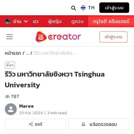
TH
เข้าสู่ระบบ
าหาร
อ่าน
ท่องเที่ยว
ผู้หญิง
ดูดวง
ทรูไอดี ครีเอเตอร์
เข้าสู่ระบบ
หน้าแรก
รีวิว มหาวิทยาลัยชิง...
...
อื่นๆ
รีวิว มหาวิทยาลัยชิงหวา Tsinghua
University
787
Maree
|
25 ก.ย. 2024
3 min read
แจ้งตรวจสอบ
แชร์