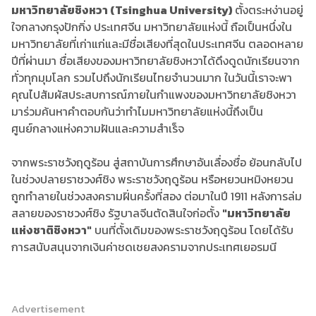
มหาวิทยาลัยชิงหวา (Tsinghua University)
ตั้งตระหง่านอยู่
ใจกลางกรุงปักกิ่ง ประเทศจีน มหาวิทยาลัยแห่งนี้ ถือเป็นหนึ่งใน
มหาวิทยาลัยที่เก่าแก่และมีชื่อเสียงที่สุดในประเทศจีน ตลอดหลาย
ปีที่ผ่านมา ชื่อเสียงของมหาวิทยาลัยชิงหวาได้ดึงดูดนักเรียนจาก
ทั่วทุกมุมโลก รวมไปถึงนักเรียนไทยจำนวนมาก ในวันนี้เราจะพา
คุณไปสัมผัสประสบการณ์ภายในกำแพงของมหาวิทยาลัยชิงหวา
มาร่วมค้นหาคำตอบกันว่าทำไมมหาวิทยาลัยแห่งนี้ถึงเป็น
ศูนย์กลางแห่งความฝันและความสำเร็จ
จากพระราชวังฤดูร้อน สู่สถาบันการศึกษาอันเลื่องชื่อ ย้อนกลับไป
ในช่วงปลายราชวงศ์ชิง พระราชวังฤดูร้อน หรือหยวนหมิงหยวน
ถูกทำลายในช่วงสงครามฝิ่นครั้งที่สอง ต่อมาในปี 1911 หลังการล่ม
สลายของราชวงศ์ชิง รัฐบาลจีนตัดสินใจก่อตั้ง
"มหาวิทยาลัย
แห่งชาติชิงหวา"
บนที่ตั้งเดิมของพระราชวังฤดูร้อน โดยได้รับ
การสนับสนุนจากเงินค่าชดเชยสงครามจากประเทศเยอรมนี
Advertisement