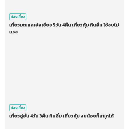
ท่องเที่ยว
เที่ยวมณฑลเจ้อเจียง 5วัน 4คืน เที่ยวคุ้ม กินอิ่ม ใช้งบไม่
แรง
ท่องเที่ยว
เที่ยวอู่ฮั่น 4วัน 3คืน กินอิ่ม เที่ยวคุ้ม งบน้อยก็สนุกได้