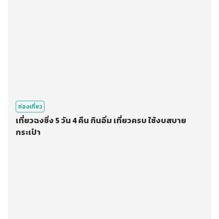
ท่องเที่ยว
เที่ยวฉงชิ่ง 5 วัน 4 คืน กินอิ่ม เที่ยวครบ ใช้งบสบาย
กระเป๋า