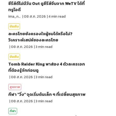
ซีรีส์ดีไม่มีวัน Out ดูซีรีส์จีนจาก WeTV ได้ที่
ทรูไอดี
ima_nan
|
08 ส.ค. 2026
|
4
min read
บันเทิง
ละครไทยยังครองใจผู้ชมได้หรือไม่?
วิเคราะห์เสน่ห์ของละครไทย
|
08 ส.ค. 2026
|
3
min read
บันเทิง
Tomb Raider King พาส่อง 4 ตัวละครเอก
ที่ต้องรู้จักก่อนดู
|
08 ส.ค. 2026
|
3
min read
สุขภาพ
กีฬา "วิ่ง" จุดเริ่มต้นเล็ก ๆ ที่เปลี่ยนสุขภาพ
|
08 ส.ค. 2026
|
3
min read
กีฬา