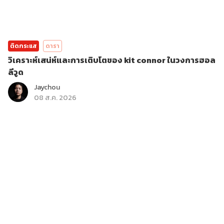
ติดกระแส
ดารา
วิเคราะห์เสน่ห์และการเติบโตของ kit connor ในวงการฮอล
ลีวูด
Jaychou
08 ส.ค. 2026