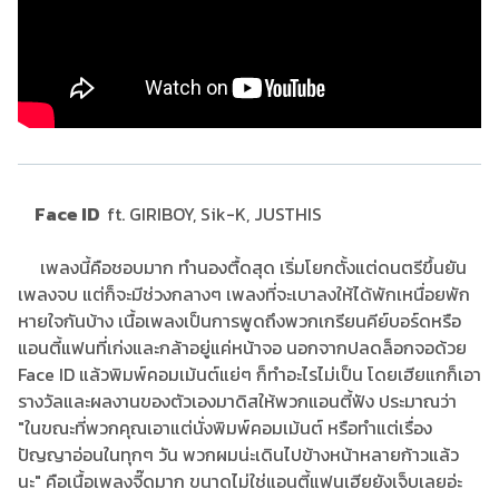
Face ID
ft. GIRIBOY, Sik-K, JUSTHIS
เพลงนี้คือชอบมาก ทำนองตื้ดสุด เริ่มโยกตั้งแต่ดนตรีขึ้นยัน
เพลงจบ แต่ก็จะมีช่วงกลางๆ เพลงที่จะเบาลงให้ได้พักเหนื่อยพัก
หายใจกันบ้าง เนื้อเพลงเป็นการพูดถึงพวกเกรียนคีย์บอร์ดหรือ
แอนตี้แฟนที่เก่งและกล้าอยู่แค่หน้าจอ นอกจากปลดล็อกจอด้วย
Face ID แล้วพิมพ์คอมเม้นต์แย่ๆ ก็ทำอะไรไม่เป็น โดยเฮียแกก็เอา
รางวัลและผลงานของตัวเองมาดิสให้พวกแอนตี้ฟัง ประมาณว่า
"ในขณะที่พวกคุณเอาแต่นั่งพิมพ์คอมเม้นต์ หรือทำแต่เรื่อง
ปัญญาอ่อนในทุกๆ วัน พวกผมน่ะเดินไปข้างหน้าหลายก้าวแล้ว
นะ" คือเนื้อเพลงจี๊ดมาก ขนาดไม่ใช่แอนตี้แฟนเฮียยังเจ็บเลยอ่ะ