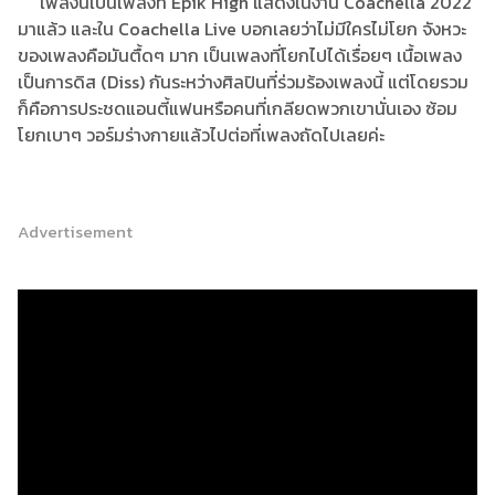
เพลงนี้เป็นเพลงที่ Epik High แสดงในงาน Coachella 2022
มาแล้ว และใน Coachella Live บอกเลยว่าไม่มีใครไม่โยก จังหวะ
ของเพลงคือมันตื้ดๆ มาก เป็นเพลงที่โยกไปได้เรื่อยๆ เนื้อเพลง
เป็นการดิส (Diss) กันระหว่างศิลปินที่ร่วมร้องเพลงนี้ แต่โดยรวม
ก็คือการประชดแอนตี้แฟนหรือคนที่เกลียดพวกเขานั่นเอง ซ้อม
โยกเบาๆ วอร์มร่างกายแล้วไปต่อที่เพลงถัดไปเลยค่ะ
Advertisement