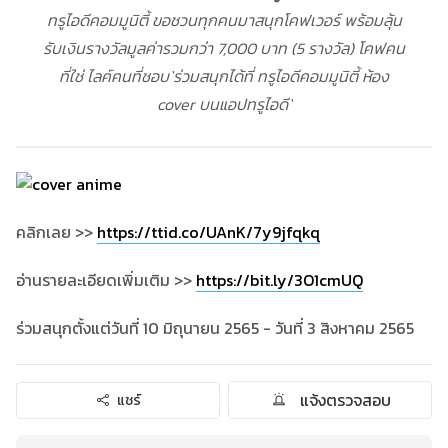
ทรูไอดีคอมมูนิตี้ ขอชวนทุกคนมาสนุกโคฟเวอร์ พร้อมลุ้น
รับเงินรางวัลมูลค่ารวมกว่า 7,000 บาท (5 รางวัล) โคฟคน
ที่ใช่ ไลค์คนที่ชอบ`ร่วมสนุกได้ที่ ทรูไอดีคอมมูนิตี้ ห้อง
cover บนแอปทรูไอดี`
คลิกเลย >>
https://ttid.co/UAnK/7y9jfqkq
อ่านรายละเอียดเพิ่มเติม >>
https://bit.ly/3O1cmUQ
ร่วมสนุกตั้งแต่วันที่ 10 มิถุนายน 2565 - วันที่ 3 สิงหาคม 2565
แจ้งตรวจสอบ
แชร์