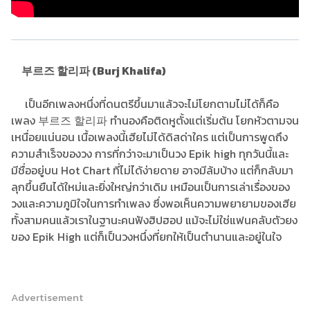
부르즈 할리파 (Burj Khalifa)
เป็นอีกเพลงหนึ่งที่ดนตรีขึ้นมาแล้วจะไม่โยกตามไม่ได้ก็คือ
เพลง 부르즈 할리파 ทำนองคือติดหูตั้งแต่เริ่มต้น โยกหัวตามจน
เหนื่อยแน่นอน เนื้อเพลงนี้เฮียไม่ได้ดิสด่าใคร แต่เป็นการพูดถึง
ความสำเร็จของวง การที่กว่าจะมาเป็นวง Epik high ทุกวันนี้และ
มีชื่ออยู่บน Hot Chart ที่ไม่ได้ง่ายดาย อาจมีล้มบ้าง แต่ก็กลับมา
ลุกขึ้นยืนได้ใหม่และยิ่งใหญ่กว่าเดิม เหมือนเป็นการเล่าเรื่องของ
วงและความภูมิใจในการทำเพลง ซึ่งพอเห็นความพยายามของเฮีย
ทั้งสามคนแล้วเราในฐานะคนฟังฮิปฮอป แม้จะไม่ใช่แฟนคลับตัวยง
ของ Epik High แต่ก็เป็นวงหนึ่งที่ยกให้เป็นตำนานและอยู่ในใจ
Advertisement