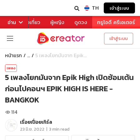
TH
เข้าสู่ระบบ
าหาร
อ่าน
ท่องเที่ยว
ผู้หญิง
ดูดวง
ทรูไอดี ครีเอเตอร์
เข้าสู่ระบบ
หน้าแรก
5 เพลงโยกมันจาก Epik...
...
เพลง
5 เพลงโยกมันจาก Epik High เปิดซ้อมเต้น
ก่อนไปคอนฯ EPIK HIGH IS HERE -
BANGKOK
114
เรื่อยเปื่อยเกิร์ล
|
23 มิ.ย. 2022
3 min read