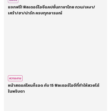
แฟชั่น
แจกฟรี! ฟิลเตอร์ไอจีแคปชั่นภาษาไทย กวน/เหงา/
เศร้า/ฮา/น่ารัก ครบทุกอารมณ์
ความงาม
หน้าสดแค่ไหนก็รอด กับ 15 ฟิลเตอร์ไอจีที่ทำให้สวยได้
ในพริบตา