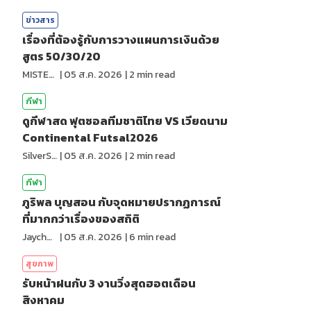
ข่าวสาร
เรื่องที่ต้องรู้กับการวางแผนการเงินด้วย
สูตร 50/30/20
MISTER1997
|
05 ส.ค. 2026
|
2
min read
กีฬา
ดูกีฬาสด ฟุตซอลทีมชาติไทย VS เวียดนาม
Continental Futsal2026
SilverShark
|
05 ส.ค. 2026
|
2
min read
กีฬา
ภูริพล บุญสอน กับจุดหมายปรากฏการณ์
ที่มากกว่าเรื่องของสถิติ
Jaychou
|
05 ส.ค. 2026
|
6
min read
สุขภาพ
รับหน้าฝนกับ 3 งานวิ่งสุดฮอตเดือน
สิงหาคม