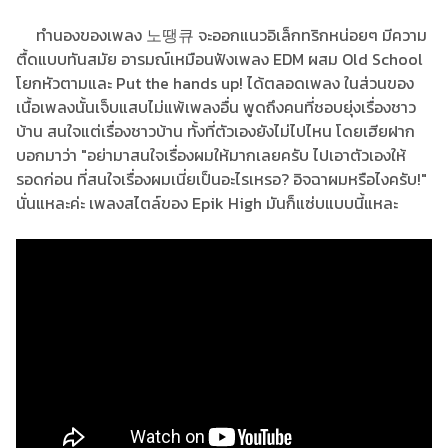
ทำนองของเพลง 노땡큐 จะออกแนวอิเล็กทริกหน่อยๆ มีความ
ตื้ดแบบทันสมัย อารมณ์เหมือนฟังเพลง EDM ผสม Old School
โยกหัวตามและ Put the hands up! ได้ตลอดเพลง ในส่วนของ
เนื้อเพลงนั้นเจ็บแสบไม่แพ้เพลงอื่น พูดถึงคนที่ชอบยุ่งเรื่องชาว
บ้าน สนใจแต่เรื่องชาวบ้าน ทั้งที่ตัวเองยังไม่ไปไหน โดยเฮียฝาก
บอกมาว่า "อย่ามาสนใจเรื่องผมให้มากเลยครับ ไปเอาตัวเองให้
รอดก่อน ที่สนใจเรื่องผมเนี่ยเป็นอะไรเหรอ? อิจฉาผมหรือไงครับ!"
นั่นแหละค่ะ เพลงสไตล์ของ Epik High มันก็แซ่บแบบนี้แหละ