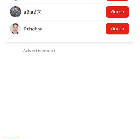
แอ๊ะแอ๋🤪
ติดตาม
Pchalisa
ติดตาม
Advertisement