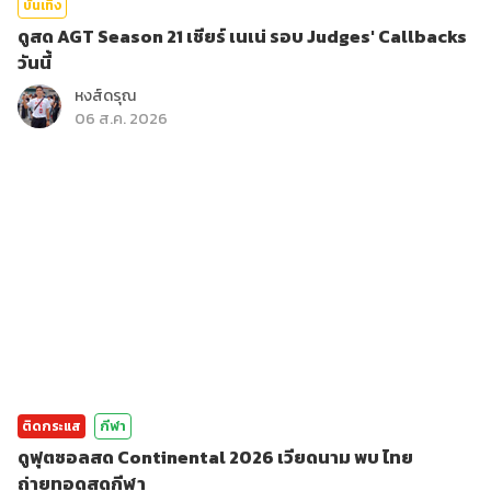
บันเทิง
ดูสด AGT Season 21 เชียร์ เนเน่ รอบ Judges' Callbacks
วันนี้
หงส์ดรุณ
06 ส.ค. 2026
ติดกระแส
กีฬา
ดูฟุตซอลสด Continental 2026 เวียดนาม พบ ไทย
ถ่ายทอดสดกีฬา