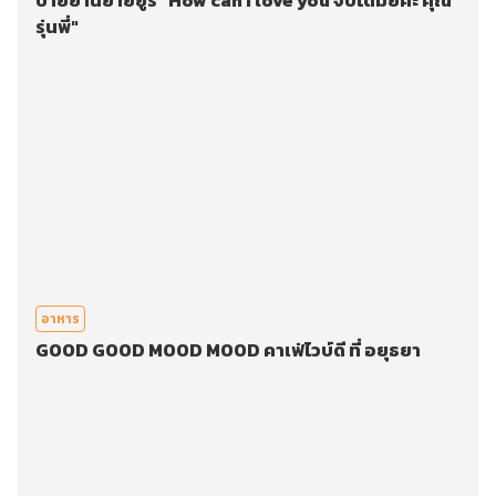
ป้ายยานิยายยูริ "How can I love you จีบได้มั้ยคะ คุณ
รุ่นพี่"
อาหาร
GOOD GOOD MOOD MOOD คาเฟ่ไวบ์ดี ที่ อยุธยา