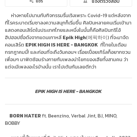
แจ้งตรวจสอบ
แชร์
ห่างหายไปนานกับกิจกรรมรื่นเริงเพราะ Covid-19 แต่หลังจาก
ที่โรคระบาดเริ่มซาลงความสนุกก็เริ่มขึ้น ศิลปินหลายคนเริ่มเข้ามา
แสดงคอนเสิร์ตในประเทศไทยและหนึ่งในนั้นก็คือศิลปินทริโอ้
ฮิปฮอปชื่อดังจากแดนเกาหลี
Epik High
(에픽하이) ที่จะมาจัด
คอนเสิร์ต
EPIK HIGH IS HERE - BANGKOK
ที่ไทยในเดือน
กรกฎาคมนี้! และก่อนที่จะถึงวันคอนฯ เรื่อยเปื่อยเกิร์ลก็อยากชวน
เพื่อนๆ มาฟิตซ้อมร่างกายกับเพลงน่าโยกของเฮียทั้งสามคน ว่า
แต่จะมีเพลงอะไรบ้างนั้น เราไปเต้นกันเลยดีกว่า
EPIK HIGH IS HERE - BANGKOK
BORN HATER
ft. Beenzino, Verbal Jint, B.I, MINO,
BOBBY