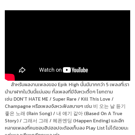
สำหรับผลงานเพลงของ Epik High นั้นมีมากกว่า 5 เพลงที่เรา
นำมาฝากในวันนี้แน่นอน ทั้งเพลงที่มีจังหวะตื้ดๆ โยกตาม
เช่น DON'T HATE ME / Super Rare / Kill This Love /
Champagne หรือเพลงจังหวะฟังสบายๆ เช่น 비 오는 날 듣기
좋은 노래 (Rain Song) / 내 얘기 같아 (Based On A True
Story) / 그래서 그래 / 헤픈엔딩 (Happen Ending) และอีก
หลายเพลงที่คนชอบฮิปฮอปจะต้องเก็บลง Play List ไม่ได้อวยนะ