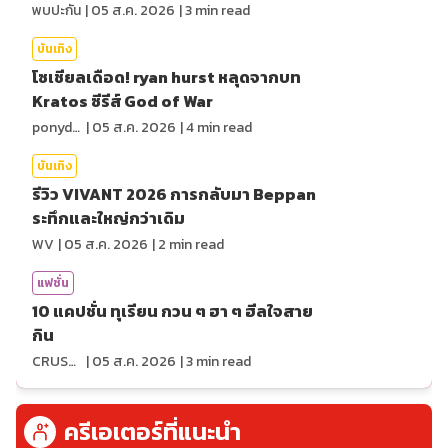
พบปะกัน
|
05 ส.ค. 2026
|
3
min read
บันเทิง
โซเชียลเดือด! ryan hurst หลุดจากบท
Kratos ซีรีส์ God of War
ponydiary
|
05 ส.ค. 2026
|
4
min read
บันเทิง
รีวิว VIVANT 2026 การกลับมา Beppan
ระทึกและใหญ่กว่าเดิม
WV
|
05 ส.ค. 2026
|
2
min read
แฟชั่น
10 แคปชั่น ทุเรียน กวน ๆ ฮา ๆ ฮีลใจสาย
กิน
CRUSHที่แปลว่าแอบชอบ
|
05 ส.ค. 2026
|
3
min read
ครีเอเตอร์ที่แนะนำ