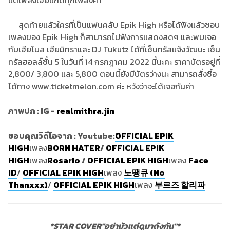
แต่เพลงเฮียแกดีทุกเพลงค่า
สุดท้ายแล้วใครที่เป็นแฟนคลับ Epik High หรือได้ฟังแล้วชอบ
เพลงของ Epik High ก็สามารถไปฟังการแสดงสดๆ และพบเจอ
กับเฮียโบล เฮียมิทราและ DJ Tukutz ได้ที่เซ็นทรัลแจ้งวัฒนะ เซ็น
ทรัลฮอลล์ชั้น 5 ในวันที่ 14 กรกฎาคม 2022 นี้นะคะ ราคาบัตรอยู่ที่
2,800/ 3,800 และ 5,800 ตอนนี้ยังมีบัตรว่างนะ สามารถสั่งซื้อ
ได้ทาง www.ticketmelon.com ค่ะ หวังว่าจะได้เจอกันค่า
ภาพปก : IG -
realmithra.jin
ขอบคุณวิดีโอจาก : Youtube:
OFFICIAL EPIK
HIGH
เพลง
BORN HATER
/
OFFICIAL EPIK
HIGH
เพลง
Rosario
/
OFFICIAL EPIK HIGH
เพลง
Face
ID
/
OFFICIAL EPIK HIGH
เพลง
노땡큐 (No
Thanxxx)
/
OFFICIAL EPIK HIGH
เพลง
부르즈 할리파
*STAR COVER"อย่ามัวแต่ดูมาดังกัน"*