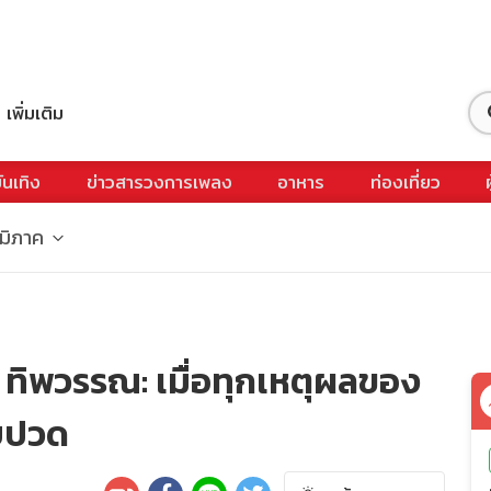
เพิ่มเติม
ันเทิง
ข่าวสารวงการเพลง
อาหาร
ท่องเที่ยว
ูมิภาค
็ง ทิพวรรณ: เมื่อทุกเหตุผลของ
็บปวด