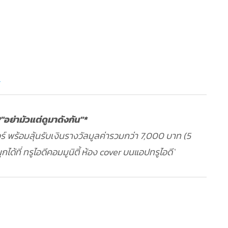
V
ย่ามัวแต่ดูมาดังกัน"*
์ พร้อมลุ้นรับเงินรางวัลมูลค่ารวมกว่า 7,000 บาท (5
กได้ที่ ทรูไอดีคอมมูนิตี้ ห้อง cover บนแอปทรูไอดี`