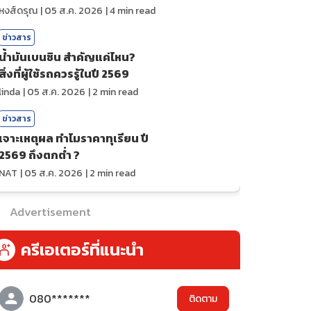
ถ่ายทอดสดกีฬา
หงส์ดรุณ
|
05 ส.ค. 2026
|
4
min read
ข่าวสาร
น้ำมันเบนซิน สำคัญแค่ไหน?
สิ่งที่ผู้ใช้รถควรรู้ในปี 2569
linda
|
05 ส.ค. 2026
|
2
min read
ข่าวสาร
เจาะเหตุผล ทำไมราคาทุเรียน ปี
2569 ถึงตกต่ำ ?
NAT
|
05 ส.ค. 2026
|
2
min read
Advertisement
ครีเอเตอร์ที่แนะนำ
080*******
ติดตาม