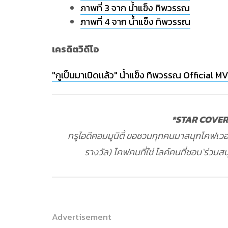
ภาพที่ 3 จาก น้ำแข็ง ทิพวรรณ
ภาพที่ 4 จาก น้ำแข็ง ทิพวรรณ
เครดิตวิดีโอ
"กูเป็นมาเบิดเเล้ว" น้ำแข็ง ทิพวรรณ Official M
*STAR COVER"อ
ทรูไอดีคอมมูนิตี้ ขอชวนทุกคนมาสนุกโคฟเวอร
รางวัล) โคฟคนที่ใช่ ไลค์คนที่ชอบ`ร่วมสนุ
Advertisement