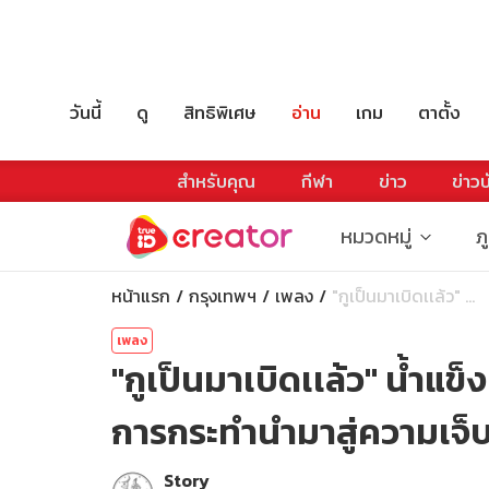
วันนี้
ดู
สิทธิพิเศษ
อ่าน
เกม
ตาตั้ง
สำหรับคุณ
กีฬา
ข่าว
ข่าวบ
หมวดหมู่
ภ
หน้าแรก
กรุงเทพฯ
เพลง
"กูเป็นมาเบิดเเล้ว" ...
เพลง
"กูเป็นมาเบิดเเล้ว" น้ำแข
การกระทำนำมาสู่ความเจ
Story