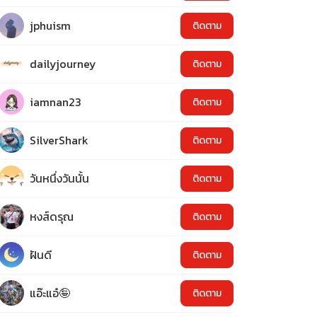
jphuism
ติดตาม
dailyjourney
ติดตาม
iamnan23
ติดตาม
SilverShark
ติดตาม
วันหนึ่งวันนั้น
ติดตาม
หงส์ดรุณ
ติดตาม
ฝันดี
ติดตาม
แอ๊ะแอ๋🤪
ติดตาม