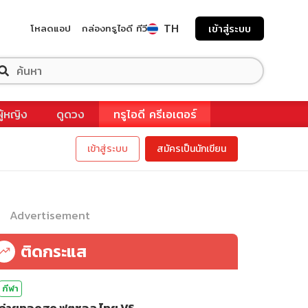
TH
โหลดแอป
กล่องทรูไอดี ทีวี
เข้าสู่ระบบ
ผู้หญิง
ดูดวง
ทรูไอดี ครีเอเตอร์
เข้าสู่ระบบ
สมัครเป็นนักเขียน
Advertisement
ติดกระแส
กีฬา
ถ่ายทอดสด ฟุตซอล ไทย VS