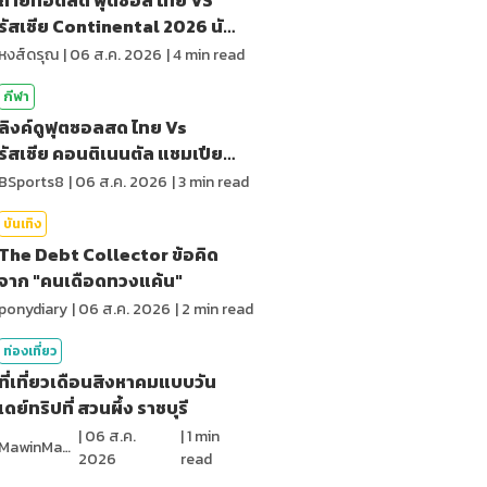
รัสเซีย Continental 2026 นัด
สุดท้าย
หงส์ดรุณ
|
06 ส.ค. 2026
|
4
min read
กีฬา
ลิงค์ดูฟุตซอลสด ไทย Vs
รัสเซีย คอนติเนนตัล แชมเปียน
ชิพ 2026
BSports8
|
06 ส.ค. 2026
|
3
min read
บันเทิง
The Debt Collector ข้อคิด
จาก "คนเดือดทวงแค้น"
ponydiary
|
06 ส.ค. 2026
|
2
min read
ท่องเที่ยว
ที่เที่ยวเดือนสิงหาคมแบบวัน
เดย์ทริปที่ สวนผึ้ง ราชบุรี
|
06 ส.ค.
|
1
min
MawinMatravel
2026
read