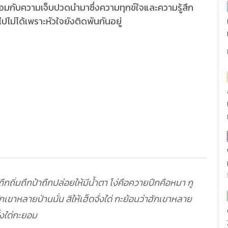
้อมกับความเจ็บปวดนำมาซึ่งความทุกข์ใจและความรู้สึก
ไม่ได้เพราะหัวใจยังติดพันกันอยู่
ืกถิ่มถืกป๋าถืกปล่อยให้มีน้ำตา โง่คือควายปึกคือหมา กู
ักเขาหลายป่านนั่น สิให้เฮ็ดจั่งใด่ กะย้อนว่าฮักเขาหลาย
ั่งใด่กะยอม