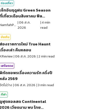
ท่องเที่ยว
เช็กอินฤดูฝน Green Season
ที่เที่ยวเดือนสิงหาคม ฟีล
ธรรมชาติ
|
06 ส.ค.
|
4
min
NamfahPhupha
2026
read
บันเทิง
ส่องรายการใหม่ True Haunt
เรื่องเล่า คืนหลอน
KReview
|
06 ส.ค. 2026
|
2
min read
เสริมดวง
พิกัดขอพรเรื่องความรัก ครึ่งปี
หลัง 2569
จิตไม่ว่าง
|
06 ส.ค. 2026
|
3
min read
กีฬา
ดูฟุตซอลสด Continental
2026 เวียดนาม พบ ไทย