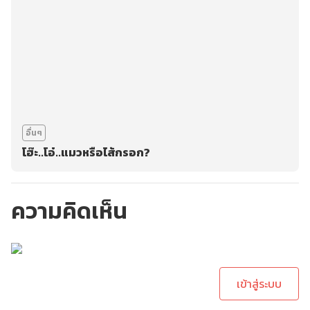
อื่นๆ
โฮ๊ะ..โอ๋..แมวหรือไส้กรอก?
ความคิดเห็น
กรุณาเข้าสู่ระบบเพื่อ
ทำการคอมเม้นต์
เข้าสู่ระบบ