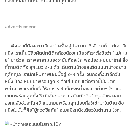
ท้องเล็กลง ที่ไหนได้ไปคลอดลูกนี่เอง
Advertisement
#คราวนี้น้องจะมาวันละ 1 ครั้งอยู่ประมาณ 3 สัปดาห์ แต่เอ ..วัน
หนึ่ง เราเห็นมีสิ่งผิดปกติติดท้องน้องเหมียวที่เราตั้งชื่อว่า "แม่่เหม
ย" มาด้วย เราพยายามมองว่ามันคืออะไร พอน้องเหมยมาใกล้ สิ่ง
ที่ตามติดคือ ลูกแมว 2-3 ตัว เดินตามบ้างและติดนมมาบ้างอย่าง
ทุลักทุเล เรามักเห็นภาพเช่นนี้อยู่ 3-4 ครั้ง จนกระทั่งมาอีกวัน
หนึ่ง น้องเหมยมาพร้อมลูก 3 ตัวเช่นเคย แต่คราวนี้มีฝนตก
พลำๆ พอเรายื่นมือให้อาหาร ฝนก็กระหน่ำลงมาอย่างหนัก แม่
เหมยพร้อมลูกทั้ง 3 ตัวสั่นๆมาก เราจึงตัดสินใจทุบบัวช่องลม
ออกแล้วช่วยกันคว้าแม่เหมยพร้อมลูกน้อยทั้ง3เข้ามาในบ้าน ซึ่ง
หนึ่งในนั้นก็คือ"ปู่ทวดวิสกัส" อเมสซึ่งหนึ่งเดียวในตำนาน ไงคะ