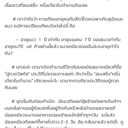
เรื่องราวที่อเมสซึ่ง หนึ่งเดียวในตำนานกันเลย
# เขาว่ากันว่า การเทียบอายุคนกับสัตว์โดยเฉพาะกับสุนัขและ
แมว จะมีการเปรียบเทียบดังต่อไปนี้ คือ
- อายุแมว 1 ปี เท่ากับ อายุของคน 7 ปี ของแมวเท่ากับ
อายุคน7ปี เอ! ถ้าอย่างงี้แล้ว แมวเหมียวของฉันล่ะจะอายุเท่าไร
กัน?
# เอาล่ะค่ะ เรามาเปิดตำนานชีวิตจริงของน้องแมาเหมียวที่ชื่อ
"ปู่ทวดวิสกัส" ประวัติไม่ธรรมดาเลยค่ะ จัดว่าเป็น "อเมสซิ่ง"หนึ่ง
เดียวในตำนาน" เชียวแหล่่ะจ้ะ เรามาทราบชียวประวัติของปู่ทวด
กันเลย
# จุดเริ่มต้นก่อนกำเนิด มีแมวท้องแก่อุ้ยอ้ายค่อยๆเดินช้าๆ
บนหลังคาของอู๋ซ๋อมรถซึ่งอยู่ติดกับครัวหลังบ้านของเราพอดี
น้องเหมียวจะมาขออาหารตอนเช้าและใกล้ค่ำทุกๆวัน แต่่แล้ว
น้องเหมียวท้องแก่ก็หายไปราว 2-3 วัน อ้อ..กลับมาแล้ว แต่เอ๊ะ ดู