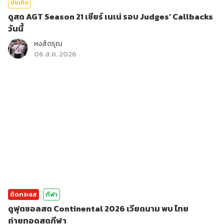
บันเทิง
ดูสด AGT Season 21 เชียร์ เนเน่ รอบ Judges' Callbacks
วันนี้
หงส์ดรุณ
06 ส.ค. 2026
ติดกระแส
กีฬา
ดูฟุตซอลสด Continental 2026 เวียดนาม พบ ไทย
ถ่ายทอดสดกีฬา