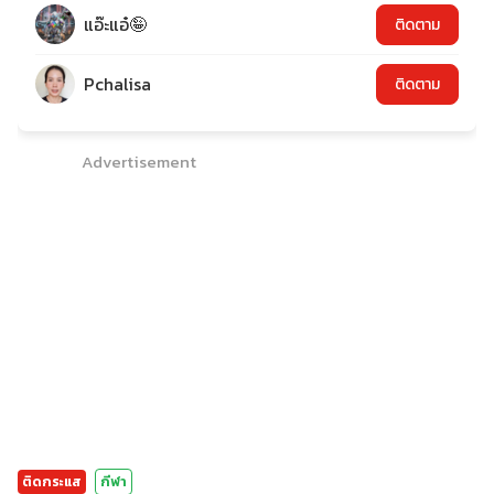
แอ๊ะแอ๋🤪
ติดตาม
Pchalisa
ติดตาม
Advertisement
ติดกระแส
กีฬา