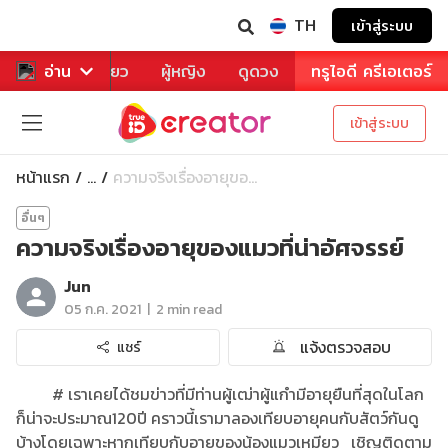
TH
เข้าสู่ระบบ
าหาร
อ่าน
ท่องเที่ยว
ผู้หญิง
ดูดวง
ทรูไอดี ครีเอเตอร์
เข้าสู่ระบบ
หน้าแรก
ความจริงเรื่องอายุขอ...
...
อื่นๆ
ความจริงเรื่องอายุของแมวที่น่าอัศจรรย์
Jun
|
05 ก.ค. 2021
2 min read
แจ้งตรวจสอบ
แชร์
# เราเคยได้ชมข่าวที่มีท่านผู้เฒ่าผู้แกำมีอายุยืนที่สุดในโลก
ก็น่าจะประมาณ120ปี คราวนี้เรามาลองเทียบอายุคนกับสัตว์กันดู
บ้างโดยเฉพาะหากเทียบกับอายุของน้องแมวเหมียว เชิญติดตาม