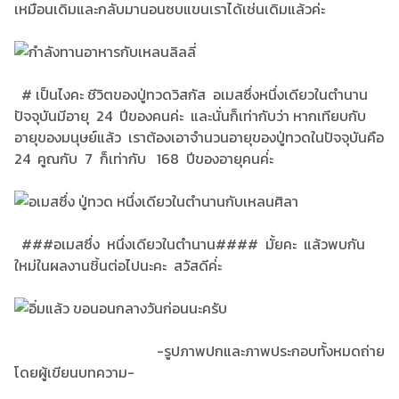
เหมือนเดิมและกลับมานอนซบแขนเราได้เช่นเดิมแล้วค่ะ
# เป็นไงคะ ชีวิตของปู่ทวดวิสกัส อเมสซึ่งหนึ่งเดียวในตำนาน
ปัจจุบันมีอายุ 24 ปีของคนค่ะ และนั่นก็เท่ากับว่า หากเทียบกับ
อายุของมนุษย์แล้ว เราต้องเอาจำนวนอายุของปู่ทวดในปัจจุบันคือ
24 คูณกับ 7 ก็เท่ากับ 168 ปีของอายุคนค่่ะ
###อเมสซึ่ง หนึ่งเดียวในตำนาน#### มั้ยคะ แล้วพบกัน
ใหม่ในผลงานชิ้นต่อไปนะคะ สวัสดีค่่ะ
-รูปภาพปกและภาพประกอบทั้งหมดถ่าย
โดยผู้เขียนบทความ-