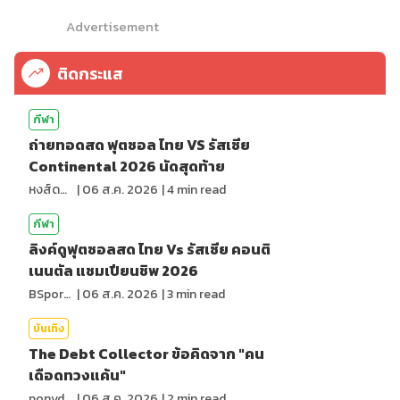
Advertisement
ติดกระแส
กีฬา
ถ่ายทอดสด ฟุตซอล ไทย VS รัสเซีย
Continental 2026 นัดสุดท้าย
หงส์ดรุณ
|
06 ส.ค. 2026
|
4
min read
กีฬา
ลิงค์ดูฟุตซอลสด ไทย Vs รัสเซีย คอนติ
เนนตัล แชมเปียนชิพ 2026
BSports8
|
06 ส.ค. 2026
|
3
min read
บันเทิง
The Debt Collector ข้อคิดจาก "คน
เดือดทวงแค้น"
ponydiary
|
06 ส.ค. 2026
|
2
min read