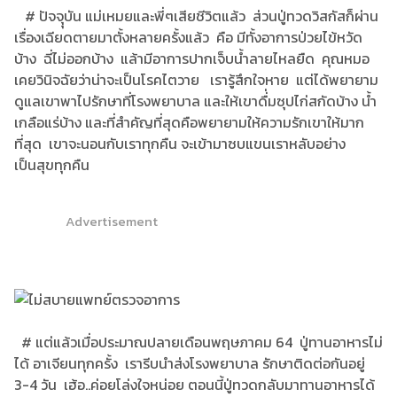
# ปัจจุุบัน แม่เหมยและพี่ๆเสียชีวิตแล้ว ส่วนปู่ทวดวิสกัสก็ผ่าน
เรื่องเฉียดตายมาตั้งหลายครั้งแล้ว คือ มีทั้งอาการป่วยไข้หวัด
บ้าง ฉี่ไม่ออกบ้าง แล้ามีอาการปากเจ็บน้ำลายไหลยืด คุณหมอ
เคยวินิจฉัยว่าน่าจะเป็นโรคไตวาย เรารู้สึกใจหาย แต่ได้พยายาม
ดูแลเขาพาไปรักษาที่โรงพยาบาล และให้เขาดื่่มซุปไก่สกัดบ้าง น้ำ
เกลือแร่บ้าง และที่สำคัญที่สุดคือพยายามให้ความรักเขาให้มาก
ที่สุด เขาจะนอนกับเราทุกคืน จะเข้ามาซบแขนเราหลับอย่าง
เป็นสุขทุกคืน
Advertisement
# แต่แล้วเมื่อประมาณปลายเดือนพฤษภาคม 64 ปู่ทานอาหารไม่
ได้ อาเจียนทุกครั้ง เรารีบนำส่งโรงพยาบาล รักษาติดต่อกันอยู่
3-4 วัน เฮ้อ..ค่อยโล่งใจหน่อย ตอนนี้ปู่ทวดกลับมาทานอาหารได้