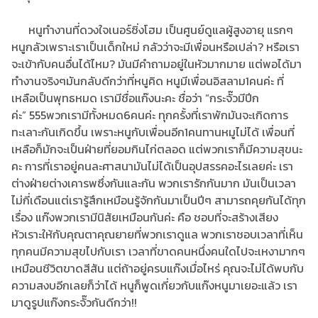
หนูทำงานที่ดวงใจเนอร์ซิ่งโฮม เป็นศูนย์ดูแลผู้สูงอายุ แรกๆ
หนูกลัวเพราะเราเป็นเด็กใหม่ กลัวว่าจะมีเพื่อนหรือเปล่า? หรือเรา
จะเข้ากับคนอื่นได้ไหม? มันมีคำถามอยู่ในหัวมากมาย แต่พอได้มา
ทำงานจริงๆมันกลับดีกว่าที่หนูคิด หนูมีเพื่อนอิสลาม1คนค่ะ ที่
เหลือเป็นพุทธหมด เรามีชื่อแก๊งนะคะ ชื่อว่า “กระจั๊วมีปีก
ค่ะ” 555พวกเรามีทั้งหมด6คนค่ะ ทุกครั้งที่เราพักมันจะเกิดการ
ทะเลาะกันเกิดขึ้น เพราะหนูกับเพื่อนอีก1คนทานหมูไม่ได้ เพื่อนที่
เหลือก็มักจะเป็นฝ่ายที่ยอมกินไก่ตลอด แต่พวกเราก็มีความสุขนะ
คะ การที่เราอยู่คนละศาสนามันไม่ได้เป็นอุปสรรคอะไรเลยค่ะ เรา
ต่างฝ่ายต่างเคารพซึ่งกันและกัน พวกเรารักกันมาก มันเป็นเวลา
ไม่กี่เดือนแต่เรารู้สึกเหมือนรู้จักกันมาเป็นปีๆ สามารถคุยกันได้ทุก
เรื่อง แก๊งพวกเรามีนิสัยเหมือนกันค่ะ คือ ชอบที่จะสร้างเสียง
หัวเราะให้กับคุณตาคุณยายที่พวกเราดูแล พวกเราชอบเวลาที่เห็น
ทุกคนมีความสุขไปกับเรา เวลาที่ขาดคนหนึ่งคนใดไปจะเหงามากๆ
เหมือนชีวิตขาดสีสัน แต่ถ้าอยู่ครบแก๊งเมื่อไหร่ คุณจะไม่ได้พบกับ
ความสงบอีกเลยก็ว่าได้ หนูก็พูดเกี่ยวกับแก๊งหนูมาเยอะแล้ว เรา
มาดูรูปแก๊งกระจั๊วกันดีกว่า!!