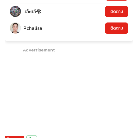
แอ๊ะแอ๋🤪
ติดตาม
Pchalisa
ติดตาม
Advertisement