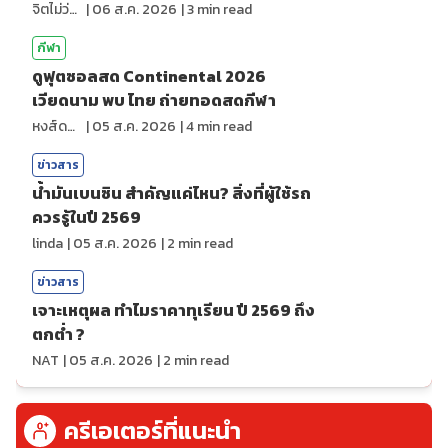
จิตไม่ว่าง
|
06 ส.ค. 2026
|
3
min read
กีฬา
ดูฟุตซอลสด Continental 2026
เวียดนาม พบ ไทย ถ่ายทอดสดกีฬา
หงส์ดรุณ
|
05 ส.ค. 2026
|
4
min read
ข่าวสาร
น้ำมันเบนซิน สำคัญแค่ไหน? สิ่งที่ผู้ใช้รถ
ควรรู้ในปี 2569
linda
|
05 ส.ค. 2026
|
2
min read
ข่าวสาร
เจาะเหตุผล ทำไมราคาทุเรียน ปี 2569 ถึง
ตกต่ำ ?
NAT
|
05 ส.ค. 2026
|
2
min read
ครีเอเตอร์ที่แนะนำ