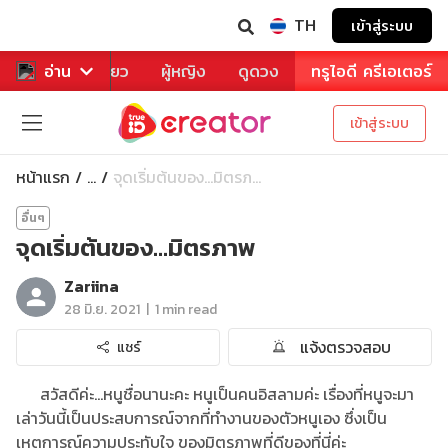
TH
เข้าสู่ระบบ
าหาร
อ่าน
ท่องเที่ยว
ผู้หญิง
ดูดวง
ทรูไอดี ครีเอเตอร์
เข้าสู่ระบบ
หน้าแรก
จุดเริ่มต้นของ…มิตรภ...
...
อื่นๆ
จุดเริ่มต้นของ…มิตรภาพ
Zariina
|
28 มิ.ย. 2021
1 min read
แจ้งตรวจสอบ
แชร์
สวัสดีค่ะ…หนูชื่อนานะคะ หนูเป็นคนอิสลามค่ะ เรื่องที่หนูจะมา
เล่าวันนี้เป็นประสบการณ์จากที่ทำงานของตัวหนูเอง ซึ่งเป็น
เหตุการณ์ความประทับใจ ของมิตรภาพที่ดีของที่นี่ค่ะ