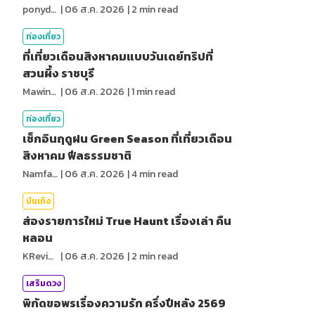
ponydiary
|
06 ส.ค. 2026
|
2
min read
ท่องเที่ยว
ที่เที่ยวเดือนสิงหาคมแบบวันเดย์ทริปที่
สวนผึ้ง ราชบุรี
MawinMatravel
|
06 ส.ค. 2026
|
1
min read
ท่องเที่ยว
เช็กอินฤดูฝน Green Season ที่เที่ยวเดือน
สิงหาคม ฟีลธรรมชาติ
NamfahPhupha
|
06 ส.ค. 2026
|
4
min read
บันเทิง
ส่องรายการใหม่ True Haunt เรื่องเล่า คืน
หลอน
KReview
|
06 ส.ค. 2026
|
2
min read
เสริมดวง
พิกัดขอพรเรื่องความรัก ครึ่งปีหลัง 2569