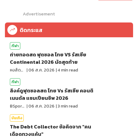
Advertisement
ติดกระแส
กีฬา
ถ่ายทอดสด ฟุตซอล ไทย VS รัสเซีย
Continental 2026 นัดสุดท้าย
หงส์ดรุณ
|
06 ส.ค. 2026
|
4
min read
กีฬา
ลิงค์ดูฟุตซอลสด ไทย Vs รัสเซีย คอนติ
เนนตัล แชมเปียนชิพ 2026
BSports8
|
06 ส.ค. 2026
|
3
min read
บันเทิง
The Debt Collector ข้อคิดจาก "คน
เดือดทวงแค้น"