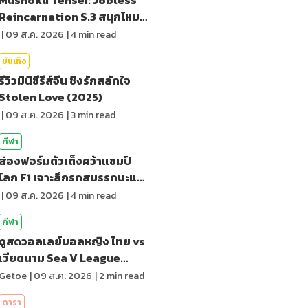
Reincarnation S.3 สนุกไหม?
รีวิว
|
09 ส.ค. 2026
|
4
min read
บันเทิง
รีวิวมินิซีรีส์จีน ชิงรักสลักใจ
Stolen Love (2025)
|
09 ส.ค. 2026
|
3
min read
กีฬา
ส่องฟอร์มตัวเต็งคว้าแชมป์
โลก F1 เจาะลึกรถสมรรถนะและ
การตัดสิน
|
09 ส.ค. 2026
|
4
min read
กีฬา
ดูสดวอลเลย์บอลหญิง ไทย vs
เวียดนาม Sea V League
2026 เลก 2
Getoe
|
09 ส.ค. 2026
|
2
min read
ดารา