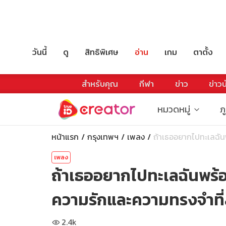
วันนี้
ดู
สิทธิพิเศษ
อ่าน
เกม
ตาตั้ง
สำหรับคุณ
กีฬา
ข่าว
ข่าวบ
หมวดหมู่
ภ
หน้าแรก
กรุงเทพฯ
เพลง
ถ้าเธออยากไปทะเลฉันพ
เพลง
ถ้าเธออยากไปทะเลฉันพร้
ความรักและความทรงจำที
2.4k