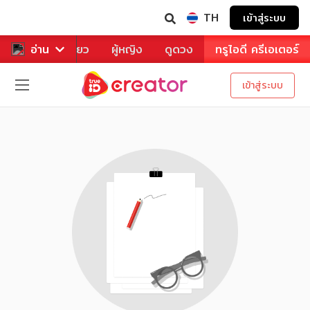
TH
เข้าสู่ระบบ
าหาร
อ่าน
ท่องเที่ยว
ผู้หญิง
ดูดวง
ทรูไอดี ครีเอเตอร์
เข้าสู่ระบบ