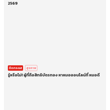
2569
ติดกระแส
สุขภาพ
รู้หรือไม่! ผู้ที่ถือสิทธิบัตรทอง หาหมอออนไลน์ที่ หมอดี