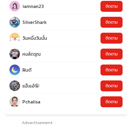
iamnan23
ติดตาม
SilverShark
ติดตาม
วันหนึ่งวันนั้น
ติดตาม
หงส์ดรุณ
ติดตาม
ฝันดี
ติดตาม
แอ๊ะแอ๋🤪
ติดตาม
Pchalisa
ติดตาม
Advertisement