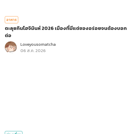
อาหาร
ตะลุยกินโฮจิมินห์ 2026 เมืองที่มีแต่ของอร่อยจนต้องบอก
ต่อ
Loveyousomatcha
06 ส.ค. 2026