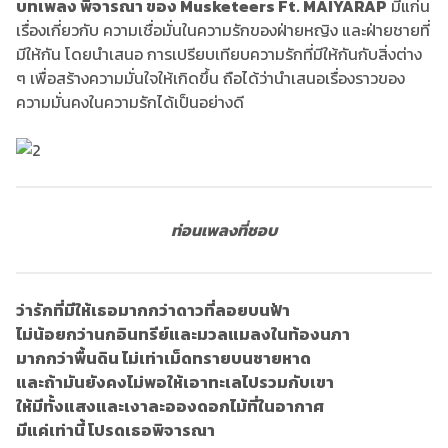
บทเพลง พิจารณา ของ Musketeers Ft. MAIYARAP
มีแก่น
เรื่องเกี่ยวกับ ความเชื่อมั่นในความรักของฝ่ายหญิง และฝ่ายชายที่
มีให้กัน โดยนำเสนอ การเปรียบเทียบความรักที่มีให้กันกับสิ่งต่าง
ๆ เพื่อสร้างความมั่นใจให้เกิดขึ้น ถือได้ว่านำเสนอเรื่องราวของ
ความมั่นคงในความรักได้เป็นอย่างดี
ท่อนเพลงที่ชอบ
ว่ารักที่มีให้เธอมากกว่าดาวที่ลอยบนฟ้า
ไม่น้อยกว่านกอินทรีย์และมวลแมลงในท้องนภา
มากกว่าพื้นดิน ไม่เท่าเม็ดทรายบนชายหาด
และถ้ามันยังคงไม่พอให้เอาทะเลไปรวมกับเขา
ให้มีทั้งแสงและเงาละอองดอกไม้ที่ในอากาศ
มีแค่เท่านี้ โปรดเธอพิจารณา