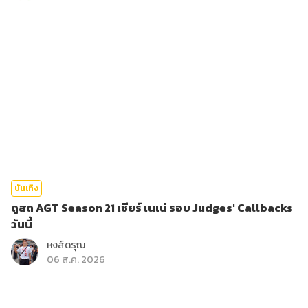
บันเทิง
ดูสด AGT Season 21 เชียร์ เนเน่ รอบ Judges' Callbacks
วันนี้
หงส์ดรุณ
06 ส.ค. 2026