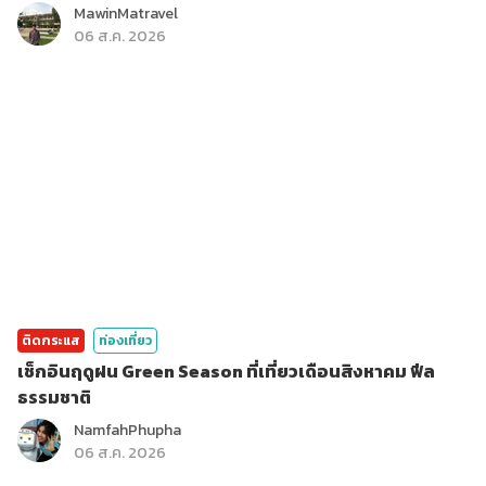
MawinMatravel
06 ส.ค. 2026
ติดกระแส
ท่องเที่ยว
เช็กอินฤดูฝน Green Season ที่เที่ยวเดือนสิงหาคม ฟีล
ธรรมชาติ
NamfahPhupha
06 ส.ค. 2026