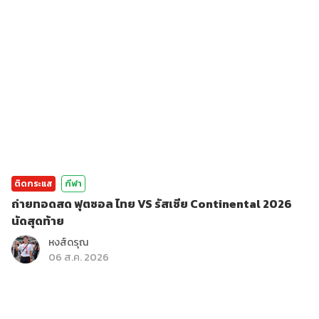
ติดกระแส
กีฬา
ถ่ายทอดสด ฟุตซอล ไทย VS รัสเซีย Continental 2026
นัดสุดท้าย
หงส์ดรุณ
06 ส.ค. 2026