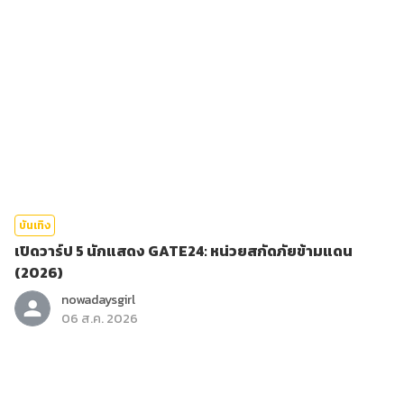
บันเทิง
เปิดวาร์ป 5 นักแสดง GATE24: หน่วยสกัดภัยข้ามแดน
(2026)
nowadaysgirl
06 ส.ค. 2026