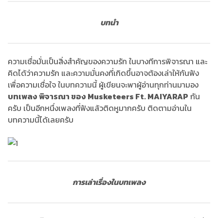
บทนำ
ความเชื่อมั่นเป็นสิ่งสำคัญของความรัก ในบางทีการพิจารณา และ
คิดได้ว่าความรัก และความมั่นคงที่เกิดขึ้นอาจต้องเล่าให้กันฟัง
เพื่อความเชื่อใจ ในบทความนี้ ผู้เขียนจะพาผู้อ่านทุกท่านมามอง
บทเพลง พิจารณา ของ Musketeers Ft. MAIYARAP
กัน
ครับ เป็นอีกหนึ่งเพลงที่ฟังแล้วติดหูมากครับ ติดตามอ่านใน
บทความนี้ได้เลยครับ
การเล่าเรื่องในบทเพลง