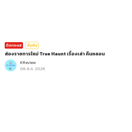
ติดกระแส
บันเทิง
ส่องรายการใหม่ True Haunt เรื่องเล่า คืนหลอน
KReview
06 ส.ค. 2026