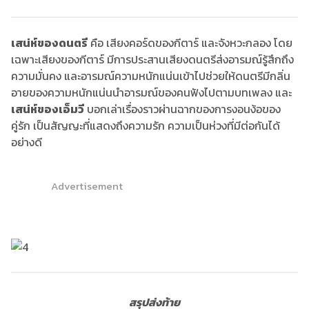
เสน่ห์ของดนตรี
คือ เสียงคอร์ดของกีตาร์ และจังหวะกลอง โดย
เฉพาะเสียงของกีตาร์ มีการประสานเสียงดนตรีส่งอารมณ์รู้สึกถึง
ความมั่นคง และอารมณ์ความหนักแน่นเข้าไปช่วยให้ดนตรีมีกลิ่น
อายของความหนักแน่นนำอารมณ์ของคนฟังไปตามบทเพลง และ
เสน่ห์ของเอ็มวี
บอกเล่าเรื่องราวผ่านฉากของการงอนง้อของ
คู่รัก เป็นสัญญะที่แสดงถึงความรัก ความเป็นห่วงที่มีต่อกันได้
อย่างดี
Advertisement
สรุปส่งท้าย