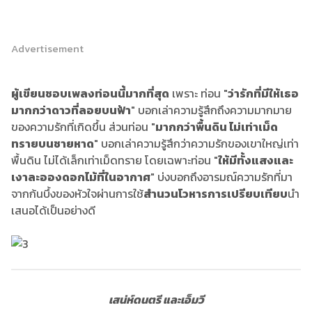
Advertisement
ผู้เขียนชอบเพลงท่อนนี้มากที่สุด
เพราะ ท่อน "
ว่ารักที่มีให้เธอ
มากกว่าดาวที่ลอยบนฟ้า
" บอกเล่าความรู้สึกถึงความมากมาย
ของความรักที่เกิดขึ้น ส่วนท่อน "
มากกว่าพื้นดิน ไม่เท่าเม็ด
ทรายบนชายหาด
" บอกเล่าความรู้สึกว่าความรักของเขาใหญ่เท่า
พื้นดิน ไม่ได้เล็กเท่าเม็ดทราย โดยเฉพาะท่อน "
ให้มีทั้งแสงและ
เงาละอองดอกไม้ที่ในอากาศ
" บ่งบอกถึงอารมณ์ความรักที่มา
จากก้นบึ้งของหัวใจ
ผ่านการใช้
สำนวนโวหารการเปรียบเทียบ
นำ
เสนอได้เป็นอย่างดี
เสน่ห์ดนตรี และเอ็มวี