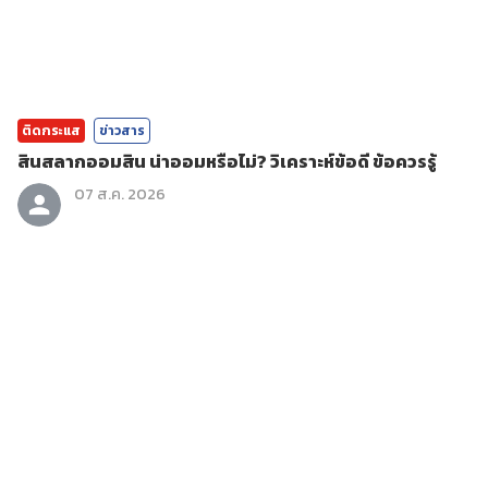
ติดกระแส
ข่าวสาร
สินสลากออมสิน น่าออมหรือไม่? วิเคราะห์ข้อดี ข้อควรรู้
07 ส.ค. 2026