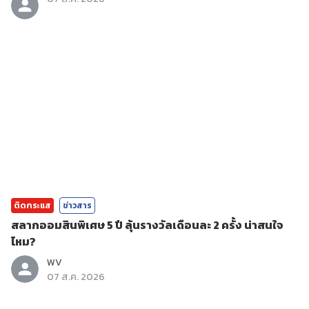
ติดกระแส
ข่าวสาร
สลากออมสินพิเศษ 5 ปี ลุ้นรางวัลเดือนละ 2 ครั้ง น่าสนใจ
ไหม?
WV
07 ส.ค. 2026