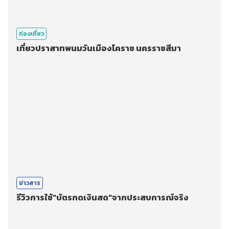
ท่องเที่ยว
เที่ยวปราสาทพนมวันเมืองโคราช นครราชสีมา
ข่าวสาร
รีวิวการใช้"บัตรกดเงินสด"จากประสบการณ์จริง