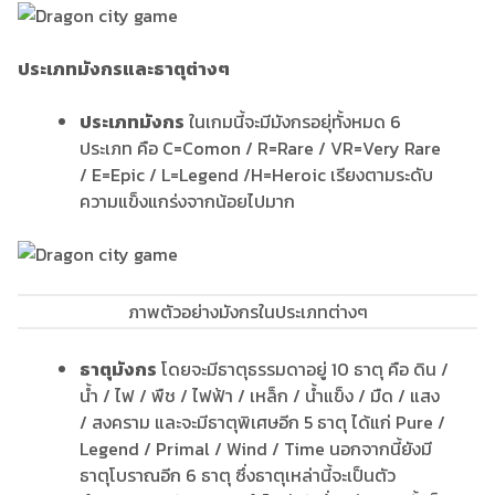
ประเภทมังกรและธาตุต่างๆ
ประเภทมังกร
ในเกมนี้จะมีมังกรอยุ่ทั้งหมด 6
ประเภท คือ C=Comon / R=Rare / VR=Very Rare
/ E=Epic / L=Legend /H=Heroic เรียงตามระดับ
ความแข็งแกร่งจากน้อยไปมาก
ภาพตัวอย่างมังกรในประเภทต่างๆ
ธาตุมังกร
โดยจะมีธาตุธรรมดาอยู่ 10 ธาตุ คือ ดิน /
น้ำ / ไฟ / พืช / ไฟฟ้า / เหล็ก / น้ำแข็ง / มืด / แสง
/ สงคราม และจะมีธาตุพิเศษอีก 5 ธาตุ ได้แก่ Pure /
Legend / Primal / Wind / Time นอกจากนี้ยังมี
ธาตุโบราณอีก 6 ธาตุ ซึ่งธาตุเหล่านี้จะเป็นตัว