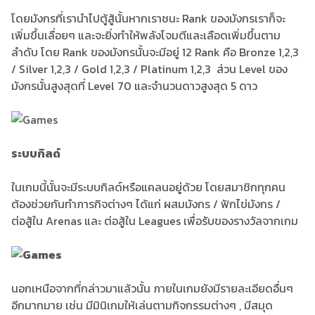
โดยมังกรที่เรานำไปตู้สู้นั้นหากเราชนะ Rank ของมังกรเราก็จะ
เพิ่มขึ้นเลื่อยๆ และจะยิ่งทำให้พลังโจมตีและเลือดเพิ่มขึ้นตาม
ลำดับ โดย Rank ของมังกรนั้นจะมีอยู่ 12 Rank คือ Bronze 1,2,3
/ Silver 1,2,3 / Gold 1,2,3 / Platinum 1,2,3 ส่วน Level ของ
มังกรนั้นสูงสุดที่ Level 70 และจำนวนดาวสูงสุด 5 ดาว
ระบบกิลด์
ในเกมนี้นั้นจะมีระบบกิลด์หรือแคลนอยู่ด้วย โดยสมาชิกทุกคน
ต้องช่วยกันทำภารกิจต่างๆ ได้แก่ ผสมมังกร / ฟักไข่มังกร /
ต่อสู้ใน Arenas และ ต่อสู้ใน Leagues เพื่อรับของรางวัลจากเกม
นอกเหนือจากที่กล่าวมาแล้วนั้น ภายในเกมยังมีรายละเอียดอื่นๆ
อีกมากมาย เช่น มีมินิเกมให้เล่นตามกิจกรรมต่างๆ , มีสมุด