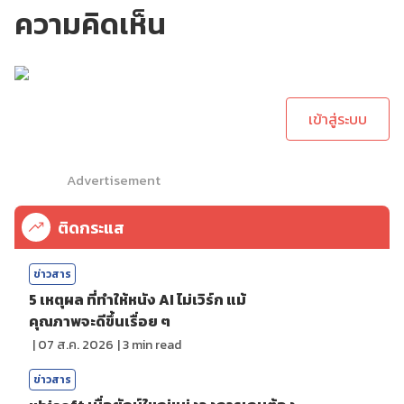
ความคิดเห็น
กรุณาเข้าสู่ระบบเพื่อ
ทำการคอมเม้นต์
เข้าสู่ระบบ
Advertisement
ติดกระแส
ข่าวสาร
5 เหตุผล ที่ทำให้หนัง AI ไม่เวิร์ก แม้
คุณภาพจะดีขึ้นเรื่อย ๆ
|
07 ส.ค. 2026
|
3
min read
ข่าวสาร