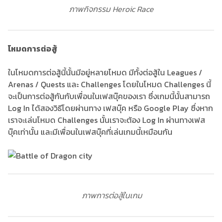
ภาพกิจกรรม Heroic Race
โหมดการต่อสู้
ในโหมดการต่อสู้นี้นั้นมีอยู่หลายโหมด มีทั้งต่อสู้ใน Leagues /
Arenas / Quests และ Challenges โดยในโหมด Challenges นี้
จะเป็นการต่อสู้กันกับเพื่อนในเฟสบุ๊คของเรา ซึ่งเกมนี้นั้นสามารถ
Log In ได้สองวิธีโดยผ่านทาง เฟสบุ๊ค หรือ Google Play ซึ่งหาก
เราจะเล่นโหมด Challenges นั้นเราจะต้อง Log In ผ่านทางเฟส
บุ๊คเท่านั้น และมีเพื่อนในเฟสบุ๊คที่เล่นเกมนี้เหมือนกัน
ภาพการต่อสู้ในเกม