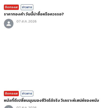
ติดกระแส
ข่าวสาร
ราคาทองคํา วันนี้น่าซื้อหรือควรรอ?
07 ส.ค. 2026
ติดกระแส
ข่าวสาร
หนังที่ดีเปลี่ยนมุมมองชีวิตได้จริง วิเคราะห์เสน่ห์ของหนัง
07 ส.ค. 2026