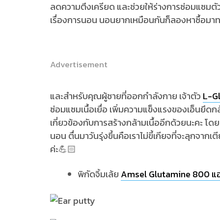
ลดความตึงเครียด และช่วยให้ร่างการซ่อมแซมตัว
เรื่องการนอน นอนยากเหมือนกันก็ลองหาซื้อมาท
Advertisement
และสำหรับคุณผู้ชายที่ออกกำลังกาย เจ้าตัว
L-G
ซ่อมแซมเนื้อเยื่อ เพิ่มความแข็งแรงของเอ็นยึดกล
เกี่ยวข้องกับการสร้างกล้ามเนื้ออีกด้วยนะคะ โดยส่
นอน ตื่นมาวันรุ่งขึ้นคือเราไม่ขี้เกียจที่จะลุกจากเ
ค่ะ💪🏻
พิกัดจิ้มเล้ย
Amsel Glutamine 800 แอ