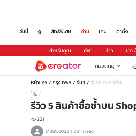
วันนี้
ดู
สิทธิพิเศษ
อ่าน
เกม
ตาตั้ง
สำหรับคุณ
กีฬา
ข่าว
ข่าวบ
หมวดหมู่
ภ
หน้าแรก
กรุงเทพฯ
อื่นๆ
รีวิว 5 สินค้าซื้อซ้...
อื่นๆ
รีวิว 5 สินค้าซื้อซ้ำบน Sh
221
|
17 ส.ค. 2022
2 min read