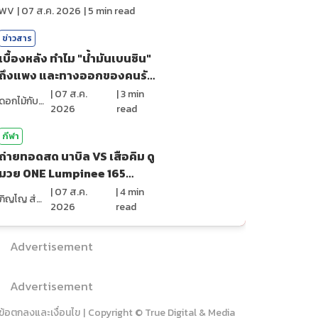
ไหม?
WV
|
07 ส.ค. 2026
|
5
min read
ข่าวสาร
เบื้องหลัง ทำไม "น้ำมันเบนซิน"
ถึงแพง และทางออกของคนรัก
รถ?
|
07 ส.ค.
|
3
min
ดอกไม้กับสายน้ำ
2026
read
กีฬา
ถ่ายทอดสด นาบิล VS เสือคิม ดู
มวย ONE Lumpinee 165
(7ส.ค.69)
|
07 ส.ค.
|
4
min
ภิญโญ ส่องแสง
2026
read
Advertisement
Advertisement
ข้อตกลงและเงื่อนไข
|
Copyright © True Digital & Media