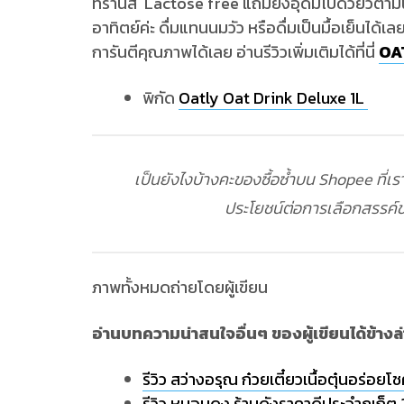
ทรานส์ Lactose free แถมยังอุดมไปด้วยวิตามิน
อาทิตย์ค่ะ ดื่มแทนนมวัว หรือดื่มเป็นมื้อเย็นได
การันตีคุณภาพได้เลย อ่านรีวิวเพิ่มเติมได้ที่นี่
OA
พิกัด
Oatly Oat Drink Deluxe 1L
เป็นยังไงบ้างคะของซื้อซ้ำบน Shopee ที่เร
ประโยชน์ต่อการเลือกสรรค
ภาพทั้งหมดถ่ายโดยผู้เขียน
อ่านบทความน่าสนใจอื่นๆ ของผู้เขียนได้ข้างล่า
รีวิว สว่างอรุณ ก๋วยเตี๋ยวเนื้อตุ๋นอร่อยโ
รีวิว หมอมูดง ร้านดังราคาดีประจำภูเก็ต