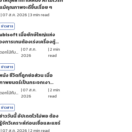
แม้คุณภาพจะดีขึ้นเรื่อย ๆ
|
07 ส.ค. 2026
|
3
min read
ข่าวสาร
ubisoft เมื่อยักษ์ใหญ่แห่ง
วงการเกมต้องเร่งเครื่องกู้
ศรัทธา
|
07 ส.ค.
|
2
min
ดอกไม้กับสายน้ำ
2026
read
ข่าวสาร
หนัง ชีวิตที่ถูกย่อส่วน เมื่อ
ภาพยนตร์เป็นกระจกเงา
สะท้อนตัวตน
|
07 ส.ค.
|
2
min
ดอกไม้กับสายน้ำ
2026
read
ข่าวสาร
ข่าววันนี้ อัปเดตไวไม่พอ ต้อง
รู้จักวิเคราะห์ก่อนเชื่อและแชร์
|
07 ส.ค. 2026
|
2
min read