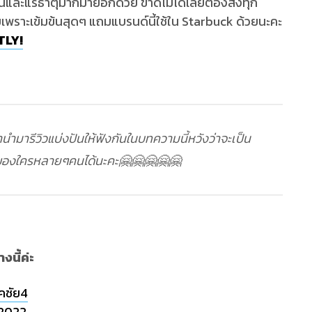
และแร่ธาตุมากมายอีกด้วย ขาดไม่ได้เลยต้องสั่งทุก
้เลยเพราะเข้มข้นสุดๆ แถมแบรนด์นี้ใช้ใน Starbuck ด้วยนะคะ
TLY!
านำมารีวิวแบ่งปันให้ฟังกันในบทความนี้หวังว่าจะเป็น
์ของใครหลายๆคนได้นะคะ🤗🤗🤗🤗🤗
งนี้ค่ะ
ชคชัย4
 2022