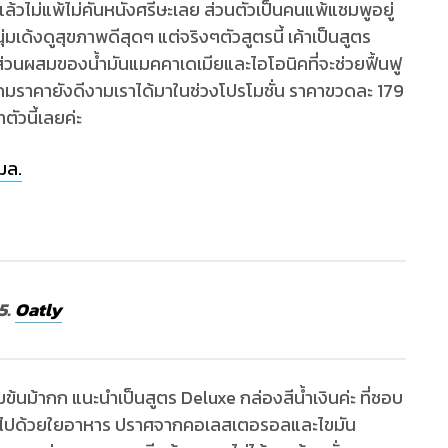
แล้วไม่แพ้ไม่คันหนังศรีษะเลย ส่วนตัวเป็นคนแพ้แชมพูอยู่
มเด้งดูสุขภาพดีสุดๆ แต่จริงๆตัวสูตรนี้ เค้าเป็นสูตร
ีส่วนผสมของน้ำมันแมคคาเดเมียและไอโอนิคที่จะช่วยฟื้นฟู
ถมราคายังดีงามเราได้มาในช่วงโปรโมชั่น ราคาขวดละ 179
ัวนี้เลยค่ะ
มล.
5.
Oatly
มข้นม้ากก แนะนำเป็นสูตร Deluxe กล่องสีน้ำเงินค่ะ ที่ชอบ
อุดมไปด้วยใยอาหาร ปราศจากคอเลสเตอรอลและไขมัน