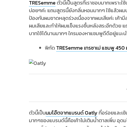
TRESemme
ตัวนี้เป็นสูตรที่เราชอบมากเพราะใช้
บ่อยๆค่ะ แถมสูตรนี้ยังกลิ่นหอมมากๆ ใช้แล้วผมนุ่
ป้องกันผมขาดหลุดร่วงเนื่องจากผมเสียค่ะ เค้าม
ผมเสียและทำให้ผมแข็งแรงขึ้นหลังสระอีกด้วย แ
บาทใช้ได้นานมากๆ ใครมองหาแชมพูดีดีอยู่แนะนำต
พิกัด
TRESemme เทรซาเม่ แชมพู 450 
ตัวนี้เป็น
นมโอ๊ตจากแบรนด์ Oatly
ที่อร่อยและเข้
มากๆของแบรนด์นี้คือเค้าไม่เติมน้ำตาลเพิ่ม 