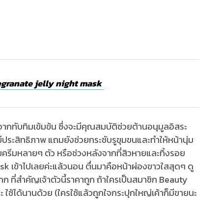
granate jelly night mask
กทับทิมเข้มข้น ซึ่งจะมีคุณสมบัติช่วยต้านอนุมูลอิสระ
ะสิทธิภาพ แถมยังช่วยกระชับรูขุมขนและทำให้หน้านุ่ม
ะโคมครีมหลายๆ ตัว หรือช่วงหลังจากที่สิวหายและทิ้งรอย
ask เข้าไปเลยค่ะแล้วนอน ตื่นมาคือหน้าผ่องขาวใสสุดๆ ดู
กก ที่สำคัญเจ้าตัวนี้ราคาถูก ถ้าใครเป็นสมาชิก Beauty
ใช้ได้นานด้วย (ใครใช้แล้วถูกใจกระปุกใหญ่เค้าก็มีขายนะ