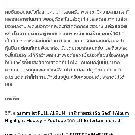
ผมชื่นชอบในตัวทั้งสามคนมากเลยครับ พวกเขามีความสามารถที่
หลากหลายกันมาก พออยู่ด้วยกันแล้วดูเท่ห์และสดใสมาก ในส่วน
ของผลงานเพลงนอกจากเพลงที่ฮิตติดกระแสอย่าง
ปล่อยจอย
หรือ
โดนเทแต่เท่อยู่
ผมยังชอบเพลง
วิชาเศร้าศาสตร์ 101
ที่
เป็นที่มาของชื่ออัลบั้มนี้ด้วย ด้วยแนวดนตรีที่คนสมัยนี้อาจจะไม่
คุ้นชิน แต่คนที่เคยฟังมาก่อนมันโดนใจมากเลยครับ และถึงเพลง
จะสั้นไปนิดแต่ก็ถือว่าพอเหมาะพอดีแล้ว เนื้อร้องที่แซะเรื่องคนคุย
ก็เป็นอะไรที่ผมสงสัยว่าเขาคิดกันได้ไง แถมคนกลุ่มนี้เขามาก
ความสามารถทุกเพลงนี่แค่ฟังไม่ได้นะต้องไปดูด้วยว่ามีท่าเต้น
อะไร แต่ละท่าก็ท้าทายนักเต้นอยู่นะครับใครชอบเต้นพลาดไม่ได้
เลย
เครดิต
วิดีโอ
bamm 1st FULL ALBUM : เศร้าศาสตร์ (So Sad) | Album
Highlight Medley - YouTube
จาก
LIT Entertainment th
ภาพหน้าปก
และ ภาพที่
1
จาก
LIT ENTERTAINMENT th