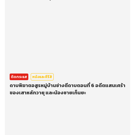
ติดกระแส
หนังและซีรีส์
ดาบพิฆาตอสูรหมู่บ้านช่างตีดาบตอนที่ 6 อดีตแสนเศร้า
ของเสาหลักวายุ และน้องชายเก็นยะ