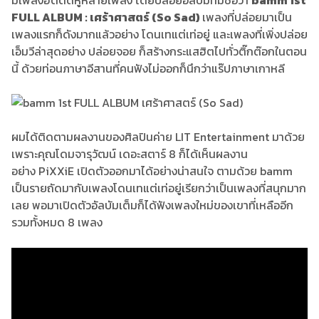
มีเพลงฮิตติดหูหลายเพลง โดยปล่อยอัลบั้มที่มีชื่อว่า
bamm 1st
FULL ALBUM : เศร้าศาสตร์ (So Sad)
เพลงที่ปล่อยมาเป็น
เพลงแรกก็ดังมากแล้วอย่าง โดนเทแต่เท่อยู่ และเพลงที่เพิ่งปล่อย
เอ็มวีล่าสุดอย่าง ปล่อยจอย ก็สร้างกระแสฮิตไปทั่วติ๊กต๊อกในตอน
นี้ ด้วยท่อนภาษาอีสานที่คนฟังไม่ออกก็นึกว่าแร๊ปภาษาเกาหลี
ผมได้ติดตามผลงานของศิลปินค่าย LIT Entertainment มาด้วย
เพราะคุณโดมจารุวัฒน์ เดอะสตาร์ 8 ก็ได้เห็นผลงาน
อย่าง PiXXiE เปิดตัวออกมาได้อย่างน่าสนใจ ตามด้วย bamm
เป็นรายถัดมากับเพลงโดนเทแต่เท่อยู่เรียกว่าเป็นเพลงที่สนุกมาก
เลย พอมาเปิดตัวอัลบัมเต็มก็ได้ฟังเพลงใหม่ของเขาที่เหลืออีก
รวมทั้งหมด 8 เพลง