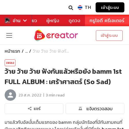
TH
เข้าสู่ระบบ
าหาร
อ่าน
ท่องเที่ยว
ผู้หญิง
ดูดวง
ทรูไอดี ครีเอเตอร์
เข้าสู่ระบบ
หน้าแรก
ว้าย ว้าย ว้าย ฟังกั...
...
เพลง
ว้าย ว้าย ว้าย ฟังกันแล้วหรือยัง bamm 1st
FULL ALBUM : เศร้าศาสตร์ (So Sad)
|
23 ส.ค. 2022
3 min read
แจ้งตรวจสอบ
แชร์
มาแล้วกับอัลบั้มเต็มแรกของ bamm กลุ่มนักร้องที่มีกันสามคนที่