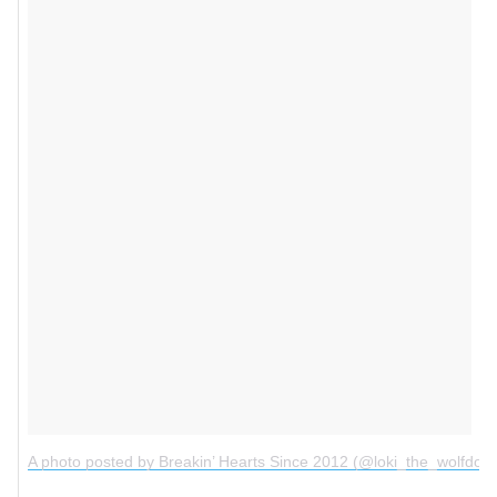
A photo posted by Breakin’ Hearts Since 2012 (@loki_the_wolfdog)