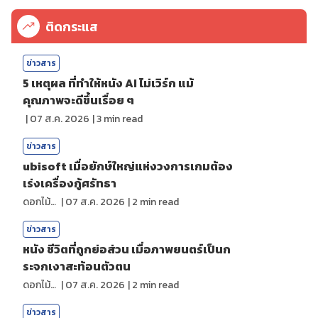
ติดกระแส
ข่าวสาร
5 เหตุผล ที่ทำให้หนัง AI ไม่เวิร์ก แม้
คุณภาพจะดีขึ้นเรื่อย ๆ
|
07 ส.ค. 2026
|
3
min read
ข่าวสาร
ubisoft เมื่อยักษ์ใหญ่แห่งวงการเกมต้อง
เร่งเครื่องกู้ศรัทธา
ดอกไม้กับสายน้ำ
|
07 ส.ค. 2026
|
2
min read
ข่าวสาร
หนัง ชีวิตที่ถูกย่อส่วน เมื่อภาพยนตร์เป็นก
ระจกเงาสะท้อนตัวตน
ดอกไม้กับสายน้ำ
|
07 ส.ค. 2026
|
2
min read
ข่าวสาร