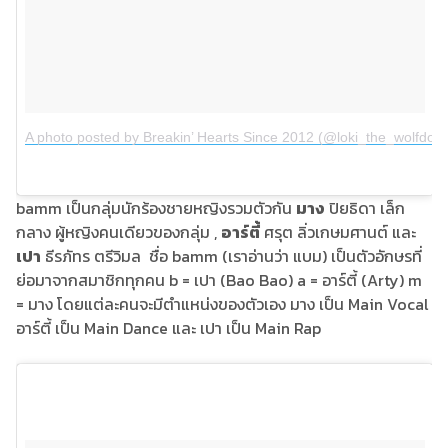
A photo posted by Breakin’ Hearts Since 2012 (@loki_the_wolfdog)
bamm เป็นกลุ่มนักร้องชายหญิงรวมตัวกัน
มาง
ปิยธิดา เล็ก
กลาง ผู้หญิงคนเดียวของกลุ่ม ,
อาร์ตี้
ศรุต ลิ่วเกษมศานต์ และ
เปา
ธีรภัทร ตรีวิมล ชื่อ bamm (เราอ่านว่า แบม) เป็นตัวอักษรที่
ย่อมาจากสมาชิกทุกคน b = เปา (Bao Bao) a = อาร์ตี้ (Arty) m
= มาง โดยแต่ละคนจะมีตำแหน่งของตัวเอง มาง เป็น Main Vocal
อาร์ตี้ เป็น Main Dance และ เปา เป็น Main Rap