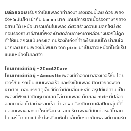
ปล่อยจอย
เรียกว่าเป็นเพลงที่ทำลังมาแรงตอนนี้เลย ด้วยเพลง
จังหวะมันส์ๆ เข้ากับ bamm มาก แถมมีการเอาเนื้อร้องภาษากลาง
อีสาน ใต้ เหนือ มารวมกันในเพลงเดียวสร้างความแปลกใหม่ ยิ่ง
ท่อนร้องภาษาอีสานที่ฟังละม้ายคล้ายภาษาเกาหลีอย่างบอกไม่ถูก
ทำให้แปลกจนเป็นกระแส คนร้องก็เก่งที่ทำอะไรแบบนี้ได้ น่าสนใจ
มากเลย แถมเพลงนี้มีพิมมา จาก pixie มาเป็นสาวเหนือที่โชว์แร๊ป
แบบเหนือๆไปเลยจ้า
โดนเทแต่เท่อยู่ - 2Cool2Care
โดนเทแต่เท่อยู่ - Acoustic
เพลงนี้ทำออกมาสองเวอร์ชั่น โดย
เวอร์ชั่นแรกเป็นแบบเพลงเร็ว และยังเป็นเพลงเปิดตัวของพวก
เขาด้วย ตอนแรกที่ดูเอ็มวีนึกว่ามีกันสี่คนซะอีก สรุปมีแค่สาม เป็น
เพลงที่ฟังแล้วติดหูมากเลย ไล่ตามเพลงเด็ดของ pixie ที่ปล่อย
ออกมาก่อนได้อย่างรวดเร็ว ทำเอาผมต้องติดตามศิลปินกลุ่มนี้ที่
ปล่อยเพลงออกมาใหม่เรื่อย ๆ เลยครับ เพลงนี้มันเท่ตรงที่โนสน
โนแคร์ โดนเทแล้วไง ใครที่อกหักไม่เข็ดก็เหมาะกับเพลงนี้มากครับ