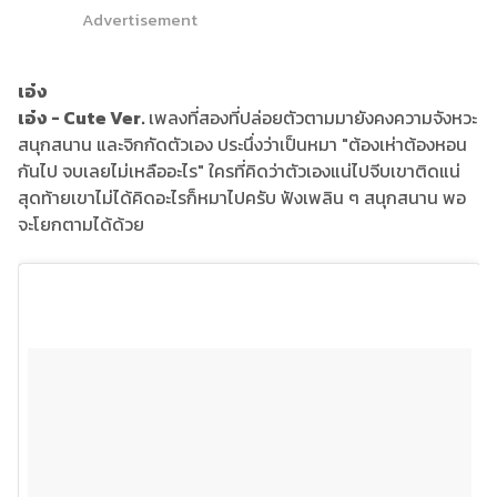
Advertisement
เอ๋ง
เอ๋ง - Cute Ver.
เพลงที่สองที่ปล่อยตัวตามมายังคงความจังหวะ
สนุกสนาน และจิกกัดตัวเอง ประนึ่งว่าเป็นหมา "ต้องเห่าต้องหอน
กันไป จบเลยไม่เหลืออะไร" ใครที่คิดว่าตัวเองแน่ไปจีบเขาติดแน่
สุดท้ายเขาไม่ได้คิดอะไรก็หมาไปครับ ฟังเพลิน ๆ สนุกสนาน พอ
จะโยกตามได้ด้วย