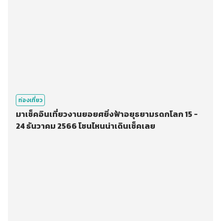
ท่องเที่ยว
มาเช็คอินเที่ยวงานยอยศยิ่งฟ้าอยุธยามรดกโลก 15 -
24 ธันวาคม 2566 โซนไหนน่าเดินเช็คเลย