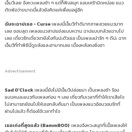
เอ็มวีเลย จังหวะเพลงช้า ๆ แต่ก็ฟังสนุก แอบเศร้านิดหน่อย แนว
ตัดพ้อว่าขนาดนี้แล้วยังคิดแค่เพื่อนอยู่อีก
ฉันจะฉาปเธอ - Curse
เพลงนี้เอ็มวีทำดีมากภาพสวยแนวมาก
เลย ชอบสุด เพลงแนวสาปแช่งแบบหวาน ฉาปแบบกล้วยฉาบไป
เลย เดี๋ยวรักเดี๋ยวเทยังไงกันน่ะตัวเธอ เป็นเพลงน่ารัก ๆ ดีน่ะ ฉาก
เอ็มวีที่ทำพิธีนี่ดูขลังและฮามากเลย เบื้องหลังคงยิ่งฮา
Advertisement
Sad O'Clock
เพลงนี้ยังไม่มีเอ็มวีปล่อยมา เป็นเพลงช้า ร้อง
แบบคนละแนวกับเพลงก่อน ๆ เลย เกี่ยวกับเวลาที่ทำให้เราเสียใจ
ไม่สามารถย้อนไปให้เธอกลับคืนมา เป็นเพลงแนวอ้อนวอนรักที่
ผ่านไปแล้ว ก็ต้องใช้เวลาทำใจ
เธอเก่งที่สุดแล้ว (BammBOO)
เพลงจังหวะสนุกที่เนื้อเพลงให้