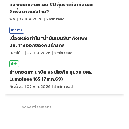
สลากออมสินพิเศษ 5 ปี ลุ้นรางวัลเดือนละ
2 ครั้ง น่าสนใจไหม?
WV
|
07 ส.ค. 2026
|
5
min read
ข่าวสาร
เบื้องหลัง ทำไม "น้ำมันเบนซิน" ถึงแพง
และทางออกของคนรักรถ?
ดอกไม้กับสายน้ำ
|
07 ส.ค. 2026
|
3
min read
กีฬา
ถ่ายทอดสด นาบิล VS เสือคิม ดูมวย ONE
Lumpinee 165 (7ส.ค.69)
ภิญโญ ส่องแสง
|
07 ส.ค. 2026
|
4
min read
Advertisement