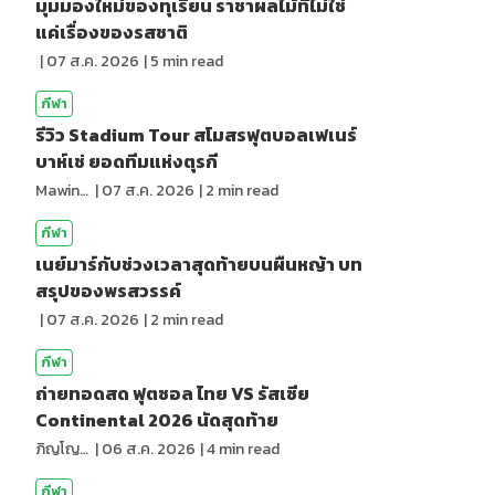
มุมมองใหม่ของทุเรียน ราชาผลไม้ที่ไม่ใช่
แค่เรื่องของรสชาติ
|
07 ส.ค. 2026
|
5
min read
กีฬา
รีวิว Stadium Tour สโมสรฟุตบอลเฟเนร์
บาห์เช่ ยอดทีมแห่งตุรกี
Mawin. Pongsuttiyakorn
|
07 ส.ค. 2026
|
2
min read
กีฬา
เนย์มาร์กับช่วงเวลาสุดท้ายบนผืนหญ้า บท
สรุปของพรสวรรค์
|
07 ส.ค. 2026
|
2
min read
กีฬา
ถ่ายทอดสด ฟุตซอล ไทย VS รัสเซีย
Continental 2026 นัดสุดท้าย
ภิญโญ ส่องแสง
|
06 ส.ค. 2026
|
4
min read
กีฬา