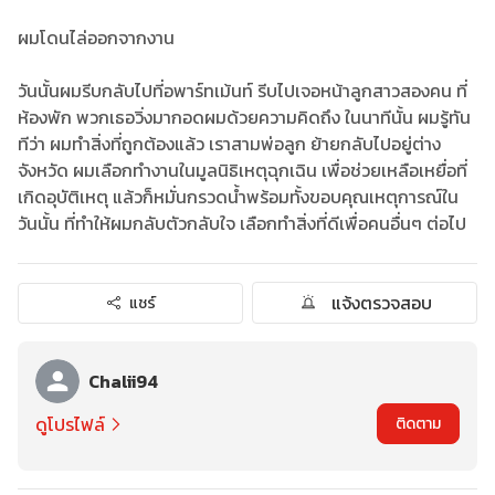
ผมโดนไล่ออกจากงาน
วันนั้นผมรีบกลับไปที่อพาร์ทเม้นท์ รีบไปเจอหน้าลูกสาวสองคน ที่
ห้องพัก พวกเธอวิ่งมากอดผมด้วยความคิดถึง ในนาทีนั้น ผมรู้ทัน
ทีว่า ผมทำสิ่งที่ถูกต้องแล้ว เราสามพ่อลูก ย้ายกลับไปอยู่ต่าง
จังหวัด ผมเลือกทำงานในมูลนิธิเหตุฉุกเฉิน เพื่อช่วยเหลือเหยื่อที่
เกิดอุบัติเหตุ แล้วก็หมั่นกรวดน้ำพร้อมทั้งขอบคุณเหตุการณ์ใน
วันนั้น ที่ทำให้ผมกลับตัวกลับใจ เลือกทำสิ่งที่ดีเพื่อคนอื่นๆ ต่อไป
แจ้งตรวจสอบ
แชร์
Chalii94
ดูโปรไฟล์
ติดตาม