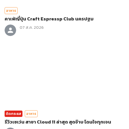
อาหาร
คาเฟ่ญี่ปุ่น Craft Espressp Club นครปฐม
07 ส.ค. 2026
ติดกระแส
อาหาร
รีวิวเซเว่น สาขา Cloud 11 ล่าสุด สุดจ๊าบ โดนใจทุกเจน