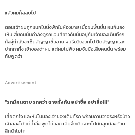
แล้วผมก็สลบไป
ตอนเช้าผมถูกแบกไปนั่งพักในห้องขาย เมื่อผมฟื้นขึ้น ผมก็มอง
เห็นเสี่ยคนนั้นกำลังดูรถแวนสีขาวคันนั้นอยู่กับเจ้าของเต็นท์รถ
ทั้งคู่กำลังจะเซ็นสัญญาซื้อขาย ผมรีบวิ่งออกไป ปัดสัญญาและ
ปากกาทิ้ง เจ้าของด่าผม แต่ผมไม่ฟัง ผมจับมือเสี่ยคนนั้น พร้อม
กับพูดว่า
Advertisement
"รถมีคนตาย รถคว่ำ ตายทั้งคัน อย่าซื้อ อย่าซื้อ!!!"
เสี่ยตกใจ และหันไปมองเจ้าของเต็นท์รถ พร้อมถามว่าจริงหรือป่าว
เจ้าของได้แต่อ้ำอึ้ง พูดไม่ออก เสี่ยจึงเดินจากไปกับลูกน้องด้วย
สีหน้าโมโห