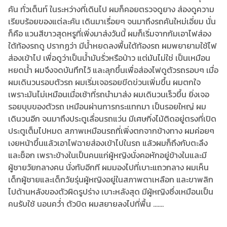
คัน ทั่วเต็นท์ ในระหว่างที่เดินไป ผมก็คอยตรวจดูยาง ส่องดูความ
เรียบร้อยของแต่ละคัน เดินมาเรื่อยๆ จนมาถึงรถคันใหม่เอี่ยม นั่น
ก็คือ แวนสีขาวสุดหรูที่เพิ่งมาส่งวันนี้ ผมก็เริ่มจากก้มเอาไฟส่อง
ใต้ท้องรถดู ปรากฏว่า มีน้ำหยดลงพื้นใต้ท้องรถ ผมพยายามใช้ไฟ
ส่องเข้าไป เพื่อดูว่าเป็นน้ำมันรั่วหรือป่าว แต่มันไม่ใช่ เป็นเหมือน
หยดน้ำ ผมจึงจดบันทึกไว้ และลุกขึ้นเพื่อส่องไฟดูตัวรถรอบๆ เมื่อ
ผมเดินวนรอบตัวรถ ผมเริ่มเจอรอยขีดข่วนเพิ่มขึ้น ผมตกใจ
เพราะมันไม่เหมือนเมื่อเช้าที่รถนำมาส่ง ผมเดินวนเร็วขึ้น ยิ่งเจอ
รอยบุบของตัวรถ เหมือนผ่านการกระแทกมา เป็นรอยใหญ่ ผม
เดินวนอีก จนมาถึงประตูเลื่อนรถแว่น มีเศษกิ่งไม้ติดอยู่ตรงที่เปิด
ประตูเต็มไปหมด สภาพเหมือนรถที่เพิ่งตกจากข้างทาง ผมค่อยๆ
เงยหน้าขึ้นแล้วเอาไฟฉายส่องเข้าไปในรถ แล้วผมก็ถึงกับตะลึง
และช็อก เพราะข้างในเป็นคนแก่ผู้หญิงนั่งคอหักอยู่ข้างในและมี
ผู้ชายวัยกลางคน นั่งทับอีกที ผมมองไปที่เบาะแถวกลาง ผมเห็น
เด็กผู้ชายและเด็กวัยรุ่นผู้หญิงอยู่ในสภาพตาเหลือก และขาพลิก
ไปด้านหลังของตัวผิดรูปร่าง เบาะหลังสุด มีผู้หญิงซึ่งเหมือนเป็น
คนรับใช้ นอนคว่ำ ตัวบิด ผมสยายลงไปที่พื้น .......