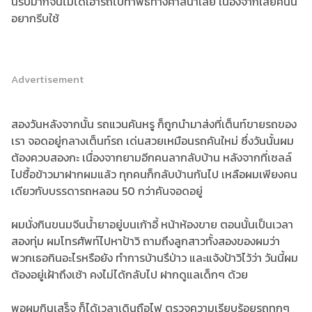
นี้รีบมากจนไม่ได้เอารถไปทำพิธีทางศาสนาเลย เนื่องจากเสี่ยคนนี้
อยากรีบใช้
Advertisement
สองวันหลังจากนั้น รถแวนคันหรู ก็ถูกนำมาส่งที่เต็นท์ขายรถของ
เรา จอดอยู่กลางเต็นท์รถ เด่นสวยเหมือนรถคันใหม่ ซึ่งวันนั้นผม
ต้องควบสองกะ เนื่องจากยามอีกคนลากลับบ้าน หลังจากที่เซลล์
ไปซื้อข้าวมาฝากผมแล้ว ทุกคนก็กลับบ้านกันไป เหลือผมเพียงคน
เดียวกับบรรดารถหลอน 50 กว่าคันจอดอยู่
ผมนั่งกินขนมจีนน้ำยาอยู่บนเก้าอี้ หน้าห้องขาย ตอนนั้นเป็นเวลา
สองทุ่ม ผมโทรศัพท์ไปหาป้าวิ ถามถึงลูกสาวทั้งสองของผมว่า
พวกเธอกินอะไรหรือยัง ทำการบ้านรึป่าว และแจ้งป้าวิไว้ว่า วันนี้ผม
ต้องอยู่เฝ้าถึงเช้า คงไม่ได้กลับไป ฝากดูแลเด็กๆ ด้วย
พอผมกินเสร็จ ก็ได้เวลาเดินถือไฟ ตรวจความเรียบร้อยรถทุกๆ