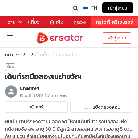
TH
เข้าสู่ระบบ
าหาร
อ่าน
ท่องเที่ยว
ผู้หญิง
ดูดวง
ทรูไอดี ครีเอเตอร์
เข้าสู่ระบบ
หน้าแรก
เต็นท์รถมือสองเขย่าข...
...
อื่นๆ
เต็นท์รถมือสองเขย่าขวัญ
Chalii94
|
18 พ.ย. 2019
3 min read
แจ้งตรวจสอบ
แชร์
ผมเป็นยามรักษาความปลอดภัย ให้กับเต็นท์ขายรถมือสองแห่ง
หนึ่ง ผมชื่อ ลพ อายุ 50 ปี มีลูก 2 สาวสองคน พวกเธออายุ 5 ขวบ
กับ 8 ขวบ ส่วนเมียผมทิ้งผมไปอยู่กินกับสามีฝรั่งที่เมืองนอกนาน