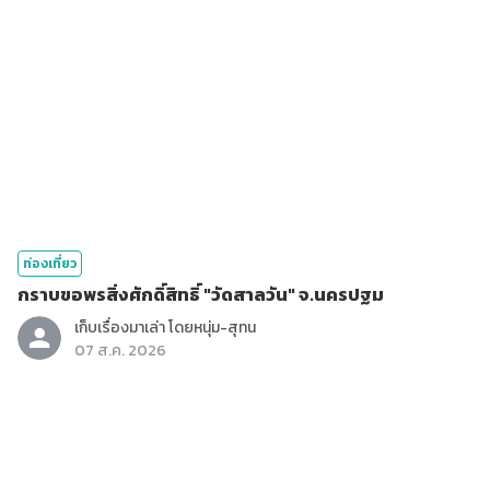
ท่องเที่ยว
กราบขอพรสิ่งศักดิ์สิทธิ์ "วัดสาลวัน" จ.นครปฐม
เก็บเรื่องมาเล่า โดยหนุ่ม-สุทน
07 ส.ค. 2026