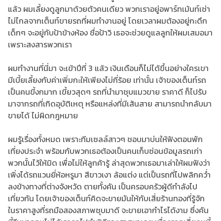
แล้ว ผมเลี้ยงดูลูกมาด้วยตัวคนเดียว พวกเราอยู่อพาร์ทเม้นท์เช่า
ไม่ไกลจากเต็นท์ขายรถที่ผมทำงานอยู่ โดยเวลาผมต้องอยู่กะดึก
เด็กๆ จะอยู่กับป้าข้างห้อง ชื่อป้าวิ เธอจะช่วยดูแลลูกให้ผมเสมอมา
เพราะสงสารพวกเรา
ผมทำงานที่นี่มา จะเข้าปีที่ 3 แล้ว เงินเดือนก็ไม่ได้ขึ้นอย่างใครเขา
มีเบี้ยเลี้ยงกับค่าเพิ่มกะให้เพียงไม่กี่ร้อย เท่านั้น เจ้าของเต็นท์รถ
เป็นคนขี้งกมาก เขี้ยวสุดๆ รถที่นำมาชุบแมวขาย ราคาดี ก็ไปรับ
มาจากรถที่เกิดอุบัติเหตุ หรือแหล่งที่มีเส้นสาย สามารถนำกลับมา
ขายได้ ไม่ผิดกฎหมาย
ผมรู้เรื่องทั้งหมด เพราะทีมเซลล์สาวๆ ชอบมาบ่นให้ฟังตอนพัก
เที่ยงประจำ พร้อมกับพวกเธอต้องเป็นคนเก็บซ่อนข้อมูลรถเก่า
พวกนั้นไว้ให้มิด เพื่อไม่ให้ลูกค้ารู้ ล่าสุดพวกเธอมาเล่าให้ผมฟังว่า
เพิ่งได้รถแวนยี่ห้อหรูมา สีขาวเงา ล้อแต่ง แต่เป็นรถที่ไปพลิกคว่ำ
ลงข้างทางที่ต่างจังหวัด ตายทั้งคัน เป็นครอบครัวผู้ดีกำลังไป
เที่ยวกัน โดยเจ้าของเต็นท์คิดจะขายมันให้กับเสี่ยร้านทองที่รู้จัก
ในราคาสูงที่รถมือสองสภาพชุบมาดี จะขายเอากำไรได้งาม ซึ่งคัน