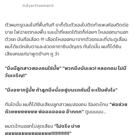
Advertisement
ตัวผมทรุดลงไปที่พื้นทันที ขาก็ดันตัวเองไปติดกำแพงห้องติดต่อ
ขาย ไฟฉายตกลงพื้น และน้ำที่หยดใต้รถก็ค่อยๆ ไหลออกมานอก
ตัวรถ มันคือเลือด !!! เลือดไหลออกมาจากตัวรถและที่ประตูเลื่อน
ผมได้แต่หลับตาและสวดคาถาชินบัญชร ทันใดนั้น ผมก็ได้ยิน
เสียงคนแก่มาพูดข้างๆ หู ว่า
"มึงมีลูกสาวสองคนใช่มั้ย" "พวกมึงมันเลว! หลอกคน ไม่มี
วันเจริญ!"
"มึงอยากรู้มั้ย ถ้าลูกมึงนั่งอยู่บนรถคันนี้ จะเป็นยังไง"
ทันใดนั้น ผมก็ได้ยินเสียงลูกสาวผมสองคน ร้องตะโกน
"พ่อช่วย
ด้วยยยยยยยย พ่อออออออ อ๊ากกก"
ตูมมมมม...
ผมตะโกนออกไปสุดเสียง
"ไม่จริง ม่าย
ยยยยยยยยยยยยยย!!!!!!!!!!!!"