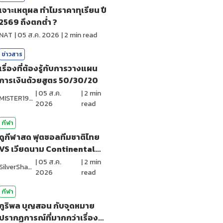
เจาะเหตุผล ทำไมราคาทุเรียน ปี
2569 ถึงตกต่ำ ?
NAT
|
05 ส.ค. 2026
|
2
min read
ข่าวสาร
เรื่องที่ต้องรู้กับการวางแผน
การเงินด้วยสูตร 50/30/20
|
05 ส.ค.
|
2
min
MISTER1997
2026
read
กีฬา
ดูกีฬาสด ฟุตซอลทีมชาติไทย
VS เวียดนาม Continental
Futsal2026
|
05 ส.ค.
|
2
min
SilverShark
2026
read
กีฬา
ภูริพล บุญสอน กับจุดหมาย
ปรากฏการณ์ที่มากกว่าเรื่อง