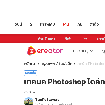
วันนี้
ดู
สิทธิพิเศษ
อ่าน
เกม
ตาตั้ง
สำหรับคุณ
กีฬา
ข่าว
ข่าวบ
หมวดหมู่
ภ
หน้าแรก
กรุงเทพฯ
ไลฟ์แฮ็ก
เทคนิค Photoshop
ไลฟ์แฮ็ก
เทคนิค Photoshop ไดคั
8.5k
TaeRattawat
|
13 มี.ค. 2020
2 min read