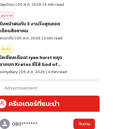
ของสถิติ
Jaychou
|
05 ส.ค. 2026
|
6
min read
สุขภาพ
รับหน้าฝนกับ 3 งานวิ่งสุดฮอต
เดือนสิงหาคม
พบปะกัน
|
05 ส.ค. 2026
|
3
min read
บันเทิง
โซเชียลเดือด! ryan hurst หลุด
จากบท Kratos ซีรีส์ God of
War
ponydiary
|
05 ส.ค. 2026
|
4
min read
Advertisement
ครีเอเตอร์ที่แนะนำ
080*******
ติดตาม