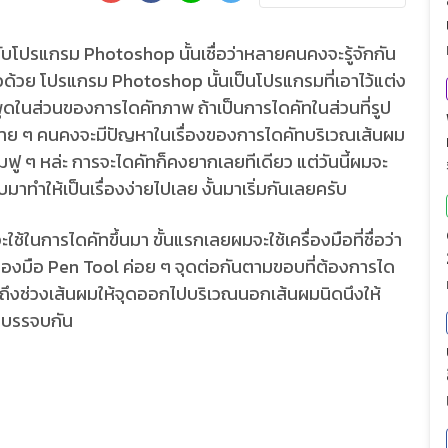
ับโปรแกรม Photoshop นั้นเชื่อว่าหลายคนคงจะรู้จักกัน
ล้วด้วย โปรแกรม Photoshop นั้นเป็นโปรแกรมที่เอาไว้แต่ง
ูดในส่วนของการไดคัทภาพ ถ้าเป็นการไดคัทในส่วนที่รูป
หลาย ๆ คนคงจะมีปัญหาในเรื่องของการไดคัทบริเวณเส้นผม
มฟู ๆ หล่ะ การจะไดคัทก็คงยากเลยทีเดียว แต่วันนี้ผมจะ
มาทำให้เป็นเรื่องง่ายไปเลย งั้นมาเริ่มกันเลยครับ
ช้ในการไดคัทขึ้นมา ขั้นแรกเลยผมจะใช้เครื่องมือที่ชื่อว่า
เครื่องมือ Pen Tool ค่อย ๆ จุดต่อกันตามขอบที่ต้องการได
พอถึงช่วงเส้นผมให้จุดออกไปบริเวณนอกเส้นผมนิดนึงให้
มาบรรจบกัน