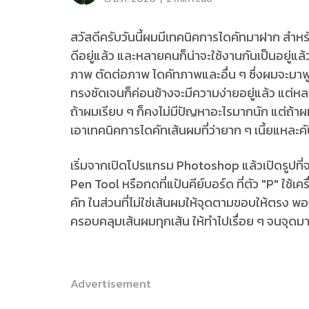
สวัสดีครับวันนี้ผมมีเทคนิคการไดคัทมาฝาก สำหร
ดีอยู่แล้ว และหลายคนก็น่าจะใช้งานกันเป็นอยู่แ
ภาพ ตัดต่อภาพ ไดคัทภาพและอื่น ๆ ซึ่งผมจะมาพ
ทรงชัดเจนก็ค่อนข้างจะมีความง่ายอยู่แล้ว แต่
ถ้าผมเรียบ ๆ ก็คงไม่มีปัญหาอะไรมากนัก แต่ถ้าผ
เอาเทคนิคการไดคัทเส้นผมที่ว่ายาก ๆ เนี้ยแหละคับ
เริ่มจากเปิดโปรแกรม Photoshop แล้วเปิดรูปที่จะใ
Pen Tool หรือกดที่แป้นคีย์บอร์ด ที่ตัว "P" ใช้
คัท ในส่วนที่ไม่ใช่เส้นผมให้จุดตามขอบให้ตรง 
ครอบคลุมเส้นผมทุกเส้น ให้ทำไปเรื่อย ๆ จนจุด
Advertisement