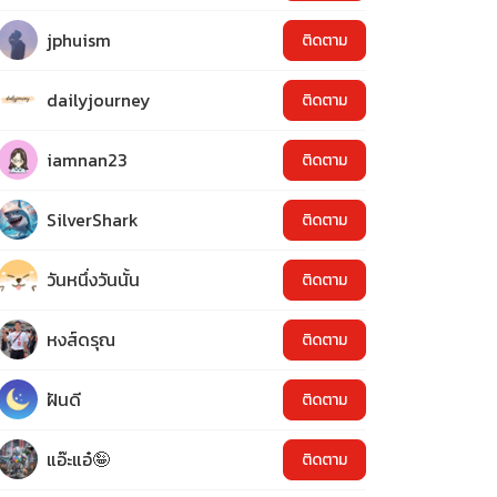
jphuism
ติดตาม
dailyjourney
ติดตาม
iamnan23
ติดตาม
SilverShark
ติดตาม
วันหนึ่งวันนั้น
ติดตาม
หงส์ดรุณ
ติดตาม
ฝันดี
ติดตาม
แอ๊ะแอ๋🤪
ติดตาม