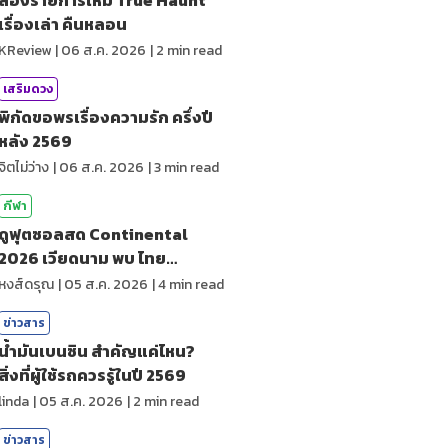
เรื่องเล่า คืนหลอน
KReview
|
06 ส.ค. 2026
|
2
min read
เสริมดวง
พิกัดขอพรเรื่องความรัก ครึ่งปี
หลัง 2569
จิตไม่ว่าง
|
06 ส.ค. 2026
|
3
min read
กีฬา
ดูฟุตซอลสด Continental
2026 เวียดนาม พบ ไทย
ถ่ายทอดสดกีฬา
หงส์ดรุณ
|
05 ส.ค. 2026
|
4
min read
ข่าวสาร
น้ำมันเบนซิน สำคัญแค่ไหน?
สิ่งที่ผู้ใช้รถควรรู้ในปี 2569
linda
|
05 ส.ค. 2026
|
2
min read
ข่าวสาร