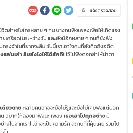
แจ้งตรวจสอบ
้ชีวิตสำหรับใครหลาย ๆ คน บางคนฟังเพลงเพื่อให้เกิดแรง
ายเครียดในระหว่างวัน และยังมีอีกหลาย ๆ คนที่ยังฟัง
ามทรงจำในที่ยากจะลืม วันนี้เราเอาใจคนที่ยังคิดถึงอดีต
ฟนเก่า ลืมยังไงให้ได้สักที!
ไว้ไปฟังตอกย้ำให้น้ำตา
เดียวดาย
หลายคนอาจจะยังไม่รู้และยังไม่เคยฟังแต่บอก
บ้าน อยากให้ลองมาฟังนะ เพลง
เธอเอาไปทุกอย่าง
มี
่างไปจากเราไม่ว่าจะเป็นความรัก สถานที่ที่คุ้นเคย รวมไป
จดจำ