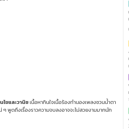
ยนไขและวานิช
เนื้อหากินใจเนื้อร้องทำนองเพลงชวนน้ำตา
เเน่ ๆ พูดถึงเรื่องราวความจบลงอาจจะไม่สวยงามมากนัก