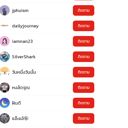
jphuism
ติดตาม
dailyjourney
ติดตาม
iamnan23
ติดตาม
SilverShark
ติดตาม
วันหนึ่งวันนั้น
ติดตาม
หงส์ดรุณ
ติดตาม
ฝันดี
ติดตาม
แอ๊ะแอ๋🤪
ติดตาม