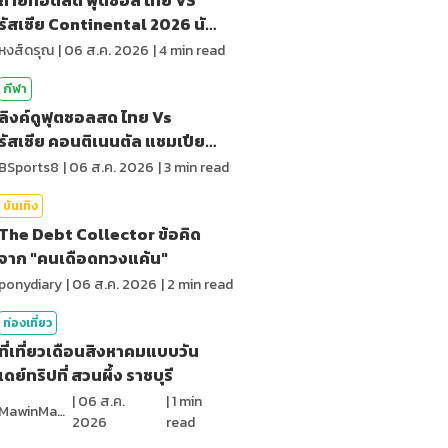
รัสเซีย Continental 2026 นัด
สุดท้าย
หงส์ดรุณ
|
06 ส.ค. 2026
|
4
min read
กีฬา
ลิงค์ดูฟุตซอลสด ไทย Vs
รัสเซีย คอนติเนนตัล แชมเปียน
ชิพ 2026
BSports8
|
06 ส.ค. 2026
|
3
min read
บันเทิง
The Debt Collector ข้อคิด
จาก "คนเดือดทวงแค้น"
ponydiary
|
06 ส.ค. 2026
|
2
min read
ท่องเที่ยว
ที่เที่ยวเดือนสิงหาคมแบบวัน
เดย์ทริปที่ สวนผึ้ง ราชบุรี
|
06 ส.ค.
|
1
min
MawinMatravel
2026
read