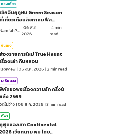
ท่องเที่ยว
เช็กอินฤดูฝน Green Season
ที่เที่ยวเดือนสิงหาคม ฟีล
ธรรมชาติ
|
06 ส.ค.
|
4
min
NamfahPhupha
2026
read
บันเทิง
ส่องรายการใหม่ True Haunt
เรื่องเล่า คืนหลอน
KReview
|
06 ส.ค. 2026
|
2
min read
เสริมดวง
พิกัดขอพรเรื่องความรัก ครึ่งปี
หลัง 2569
จิตไม่ว่าง
|
06 ส.ค. 2026
|
3
min read
กีฬา
ดูฟุตซอลสด Continental
2026 เวียดนาม พบ ไทย