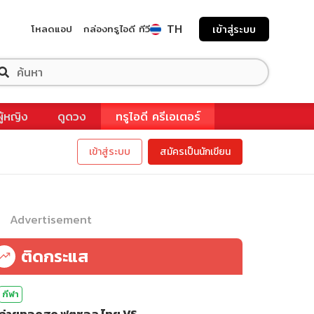
TH
โหลดแอป
กล่องทรูไอดี ทีวี
เข้าสู่ระบบ
ผู้หญิง
ดูดวง
ทรูไอดี ครีเอเตอร์
เข้าสู่ระบบ
สมัครเป็นนักเขียน
Advertisement
ติดกระแส
กีฬา
ถ่ายทอดสด ฟุตซอล ไทย VS