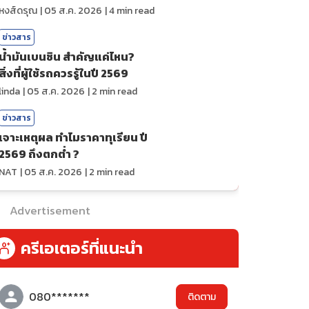
ถ่ายทอดสดกีฬา
หงส์ดรุณ
|
05 ส.ค. 2026
|
4
min read
ข่าวสาร
น้ำมันเบนซิน สำคัญแค่ไหน?
สิ่งที่ผู้ใช้รถควรรู้ในปี 2569
linda
|
05 ส.ค. 2026
|
2
min read
ข่าวสาร
เจาะเหตุผล ทำไมราคาทุเรียน ปี
2569 ถึงตกต่ำ ?
NAT
|
05 ส.ค. 2026
|
2
min read
Advertisement
ครีเอเตอร์ที่แนะนำ
080*******
ติดตาม