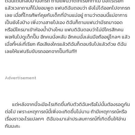
ดิฉันเดินกลับมานั่งที่รถ ถามแฟนว่าตะกี้เรียกทำไม มีอะไรเรียก
แล้วเวลาถามก็ไม่ยอมพูด แฟนดิฉันตอบว่า ยังไม่ได้ออกไปจากรถ
เลย เมื่อกี้โทรศัพท์คุยกับเด็กที่บ้านแม่อยู่ ถามว่าตอนนี้แม่อาการ
เป็นยังไงบ้าง เพิ่งวางสายไปเอง ดิฉันก็ถามแฟนว่ามีรถมาจอด
หรือมีใครมาเข้าห้องน้ำบ้างไหม แฟนดิฉันตอบว่าไม่มีใครสักคน
พอหันไปดูเด็กปั๊ม อีกคนนั่งหลับ อีกคนนั่งเล่นมือถืออยู่ไกลๆ แล้ว
เมื่อกี้หล่ะที่เรียก คือเสียงใครแล้วดิฉันก็ตอบรับไปแล้วด้วย ดิฉัน
เลยให้แฟนรีบขับรถออกจากปั๊มทันที!!
Advertisement
แต่หลังจากนี้จะมีอะไรเกิดขึ้นกับตัวดิฉันหรือไม่นั้นต้องรอดูกัน
ต่อไป เพราะเหตุการณ์นี้เพิ่งจะเกิดขึ้นไม่นาน ถ้ามีเหตุการณ์หรือ
เรื่องราวอะไรแปลกๆ ดิฉันจะมาเล่าประสบการณ์ที่เกิดขึ้นให้อ่าน
กันนะคะ