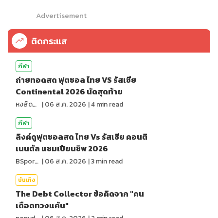
Advertisement
ติดกระแส
กีฬา
ถ่ายทอดสด ฟุตซอล ไทย VS รัสเซีย
Continental 2026 นัดสุดท้าย
หงส์ดรุณ
|
06 ส.ค. 2026
|
4
min read
กีฬา
ลิงค์ดูฟุตซอลสด ไทย Vs รัสเซีย คอนติ
เนนตัล แชมเปียนชิพ 2026
BSports8
|
06 ส.ค. 2026
|
3
min read
บันเทิง
The Debt Collector ข้อคิดจาก "คน
เดือดทวงแค้น"