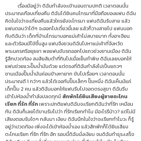
เรื่องมีอยู่ว่า ดิฉันกำลังจะเข้านอนตามปกติ เวลาตอนนั้น
ประมาณเกือบเที่ยงคืน ดิฉันได้ยินคนโทรมาที่มือถือของแฟน ดิฉัน
คิดในใจว่าจะเที่ยงคืนแล้วใครยังจะโทรมา แฟนดิฉันรับสาย แล้ว
แฟนตอบว่าได้ๆ จะออกไปเดี๋ยวนี้เลย แล้วก็วางสายไป แฟนบอก
กับดิฉันว่า เด็กที่บ้านโทรมาบอกแม่เค้าไม่สบายมาก ทั้งอาเจียน
และตัวร้อนมีไข้ขึ้นสูง แฟนจึงชวนดิฉันไปหาแม่เค้าที่จังหวัด
พระนครศรีอยุธยา พอแฟนขับรถออกไปแถวช่วงชานเมือง ดิฉัน
รู้สึกปวดท้อง สงสัยส้มตำที่กินไปเมื่อเย็นทำพิษ ดิฉันเลยบอกให้
แฟนช่วยแวะปั๊มน้ำมันด้วย แต่ตรงที่ดิฉันกำลังไปเป็นแถวๆ
ชานเมืองปั๊มน้ำมันค่อนข้างหายาก ขับไปเรื่อยๆ เวลาตอนนั้น
ประมาณตี 1 กว่าๆ แล้วได้เจอกับปั๊มเล็กๆ ปั๊มหนึ่ง ดิฉันเห็นมีแค่
เด็กปั๊ม 2 คน แล้วดิฉันบอกให้แฟนรีบไปจอดตรงสุขา ดิฉันรีบ
เข้าไปห้องน้ำกำลังปลดทุกข์
สักพักได้ยินเสียงผู้ชายตะโกน
เรียก ที่รัก ที่รัก
เพราะปกติแฟนดิฉันจะเรียกดิฉันว่าที่รัก เหมือน
กัน ดิฉันก็เลยได้ขานรับไปว่า ที่รักเรียกทำไม มีอะไรรึป่าว? แต่ไม่มี
เสียงตอบรับใดๆ กลับมา เงียบ ดิฉันนึกในใจว่าจะเรียกทำไมวะ ก็รู้
อยู่ว่าปวดท้อง เพิ่งจะได้เข้าห้องน้ำเอง แล้วสักพักก็ได้ยินเสียง
ตะโกนเรียก ที่รัก ที่รัก อีก รอบนี้ดิฉันนั่งเงียบ จนดิฉันทำธุระเสร็จ