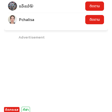
แอ๊ะแอ๋🤪
ติดตาม
Pchalisa
ติดตาม
Advertisement
ติดกระแส
กีฬา