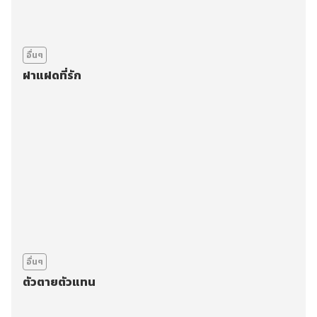
อื่นๆ
ฝาแฝดที่รัก
อื่นๆ
ตัวตายตัวแทน