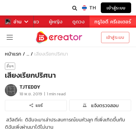
TH
เข้าสู่ระบบ
าหาร
อ่าน
ท่องเที่ยว
ผู้หญิง
ดูดวง
ทรูไอดี ครีเอเตอร์
เข้าสู่ระบบ
หน้าแรก
เสียงเรียกปริศนา
...
อื่นๆ
เสียงเรียกปริศนา
TJTEDDY
|
18 พ.ย. 2019
1 min read
แจ้งตรวจสอบ
แชร์
สวัสดีค่ะ ดิฉันจะมาเล่าประสบการณ์ขนหัวลุก ที่เพิ่งเกิดขึ้นกับ
ดิฉันเพิ่งผ่านมาได้ไม่นาน