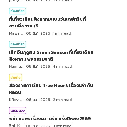
ponydiary
|
06 ส.ค. 2026
|
2
min read
ท่องเที่ยว
ที่เที่ยวเดือนสิงหาคมแบบวันเดย์ทริปที่
สวนผึ้ง ราชบุรี
MawinMatravel
|
06 ส.ค. 2026
|
1
min read
ท่องเที่ยว
เช็กอินฤดูฝน Green Season ที่เที่ยวเดือน
สิงหาคม ฟีลธรรมชาติ
NamfahPhupha
|
06 ส.ค. 2026
|
4
min read
บันเทิง
ส่องรายการใหม่ True Haunt เรื่องเล่า คืน
หลอน
KReview
|
06 ส.ค. 2026
|
2
min read
เสริมดวง
พิกัดขอพรเรื่องความรัก ครึ่งปีหลัง 2569
จิตไม่ว่าง
|
06 ส.ค. 2026
|
3
min read