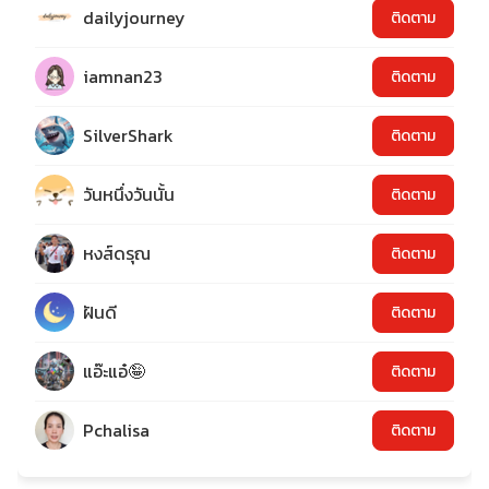
dailyjourney
ติดตาม
iamnan23
ติดตาม
SilverShark
ติดตาม
วันหนึ่งวันนั้น
ติดตาม
หงส์ดรุณ
ติดตาม
ฝันดี
ติดตาม
แอ๊ะแอ๋🤪
ติดตาม
Pchalisa
ติดตาม