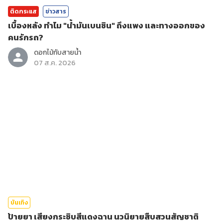
ติดกระแส
ข่าวสาร
เบื้องหลัง ทำไม "น้ำมันเบนซิน" ถึงแพง และทางออกของ
คนรักรถ?
ดอกไม้กับสายน้ำ
07 ส.ค. 2026
บันเทิง
ป้ายยา เสียงกระซิบสีแดงฉาน นวนิยายสืบสวนสัญชาติ