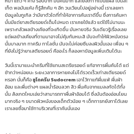
หน้า แถว ๆ คาง รอบปาก มันคันมาก และยิ่งเกา ก็เป็นแผล เป็นสะ
เก็ต พอมันแห้ง ก็รู้สึกคัน ๆ อีก วนเวียนไปอยู่อย่างนี้ เราเลยหา
ข้อมูลในกูเกิล ว่ามียาตัวใดที่ทำให้อาการคันเราดีขึ้น ซึ่งการค้นหา
นั้นมีแต่ยาสเตียรอยด์เต็มไปหมด เราเคยใช้แล้ว แต่ใช้ไม่นานนะ
เพราะกลัวผลข้างเคียงที่จะเกิดขึ้น มันหายจริง วันเดียวรู้เรื่องเลย
แต่ผลข้างเคียงที่ตามมาอาจไม่คุ้มกันหนะสิ มันจะทำให้ผิวหนังตรง
นั้นบางมาก ทาครีม ทาโลชั่น มันจะไม่ค่อยซึมลงผิวนั้นเอง เพื่อน ๆ
ที่ยังไม่รู้ว่ายาเสตียรอยด์ คืออะไร ก็ลองหาข้อมูลเพิ่มเติมได้นะ
วันนี้เรามาแนะนำครีมที่ใช้แทนสเตรียรอยด์ แก้อาการผื่นคันได้ แต่
ช้ากว่าหน่อยนะ ระยะเวลาการหายคงไม่ได้รวดเร็วเท่าสเตียรอยด์
หรอก นั่นก็คือ
ซูโดครีม Sudocrem
เอาไว้ทาแก้ผื่นแพ้ ผื่นผ้า
อ้อม และผื่นต่างๆ แผลน้ำร้อนลวก สิว ผื่นคันจากแมลงกัดได้ทั้ง
นั้น สังเกตไหมเอ่ยว่าสามารถทาผื่นผ้าอ้อมได้ ซึ่งมันต้องอ่อนโยน
มากจริง ๆ ขนาดผิวหนังของเด็กตัวน้อย ๆ เด็กทารกยังทาได้เลย
เราเลยซื้อมาใช้ทาบริเวณที่เราคันนั่นเอง