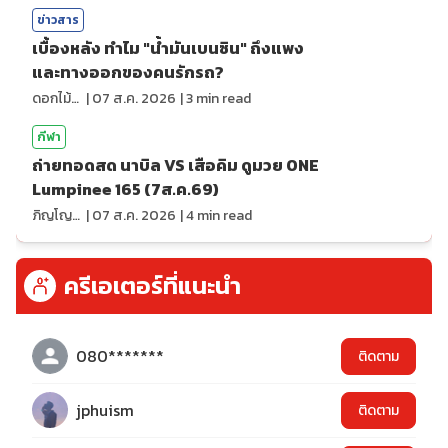
ข่าวสาร
เบื้องหลัง ทำไม "น้ำมันเบนซิน" ถึงแพง
และทางออกของคนรักรถ?
ดอกไม้กับสายน้ำ
|
07 ส.ค. 2026
|
3
min read
กีฬา
ถ่ายทอดสด นาบิล VS เสือคิม ดูมวย ONE
Lumpinee 165 (7ส.ค.69)
ภิญโญ ส่องแสง
|
07 ส.ค. 2026
|
4
min read
ครีเอเตอร์ที่แนะนำ
080*******
ติดตาม
jphuism
ติดตาม