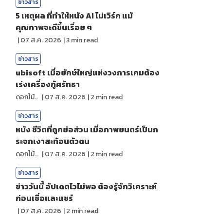
ข่าวสาร
5 เหตุผล ที่ทำให้หนัง AI ไม่เวิร์ก แม้
คุณภาพจะดีขึ้นเรื่อย ๆ
|
07 ส.ค. 2026
|
3
min read
ข่าวสาร
ubisoft เมื่อยักษ์ใหญ่แห่งวงการเกมต้อง
เร่งเครื่องกู้ศรัทธา
ดอกไม้กับสายน้ำ
|
07 ส.ค. 2026
|
2
min read
ข่าวสาร
หนัง ชีวิตที่ถูกย่อส่วน เมื่อภาพยนตร์เป็นก
ระจกเงาสะท้อนตัวตน
ดอกไม้กับสายน้ำ
|
07 ส.ค. 2026
|
2
min read
ข่าวสาร
ข่าววันนี้ อัปเดตไวไม่พอ ต้องรู้จักวิเคราะห์
ก่อนเชื่อและแชร์
|
07 ส.ค. 2026
|
2
min read