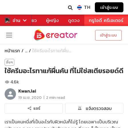
TH
เข้าสู่ระบบ
าหาร
อ่าน
ท่องเที่ยว
ผู้หญิง
ดูดวง
ทรูไอดี ครีเอเตอร์
เข้าสู่ระบบ
หน้าแรก
ใช้ครีมอะไรทาแก้ผื่น...
...
อื่นๆ
ใช้ครีมอะไรทาแก้ผื่นคัน ที่ไม่ใช่สเตียรอยด์ดี
4.6k
KwanJai
|
19 เม.ย. 2020
2 min read
แจ้งตรวจสอบ
แชร์
เราเป็นคนหนึ่งที่เป็นอะไรกับผิวหนังก็ไม่รู้ โดยเฉพาะเป็นบริเวณ