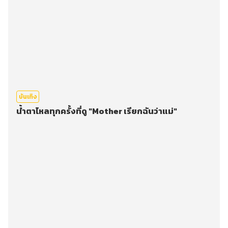
บันเทิง
น้ำตาไหลทุกครั้งที่ดู "Mother เรียกฉันว่าแม่"