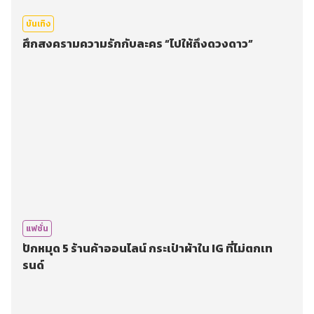
บันเทิง
ศึกสงครามความรักกับละคร “ไปให้ถึงดวงดาว”
แฟชั่น
ปักหมุด 5 ร้านค้าออนไลน์ กระเป๋าผ้าใน IG ที่ไม่ตกเท
รนด์