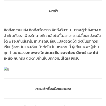
บทนำ
คิดถึงความหลัง คิดถึงเรื่องราว คิดถึงวันวาน… เราจะรู้ว่าสิ่งต่าง ๆ
สำคัญกับเราเพียงใดโดยที่เราเสียใจที่ไม่สามารถเปลี่ยนแปลงมัน
ได้ พร้อมกันนี้เราไม่สามารถเปลี่ยนแปลงอดีตได้ ดังนั้นเราควร
เรียนรู้จากมันและเดินหน้าต่อไป ในบทความนี้ ผู้เขียนจะพาผู้อ่าน
ทุกท่านมามอง
บทเพลง ไทม์แมชชีน ของปอน นิพนธ์ และโต๋
เหน่อ
กันครับ ติดตามอ่านในบทความนี้ได้เลยครับ
การเล่าเรื่องในบทเพลง