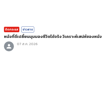
ติดกระแส
ข่าวสาร
หนังที่ดีเปลี่ยนมุมมองชีวิตได้จริง วิเคราะห์เสน่ห์ของหนัง
07 ส.ค. 2026