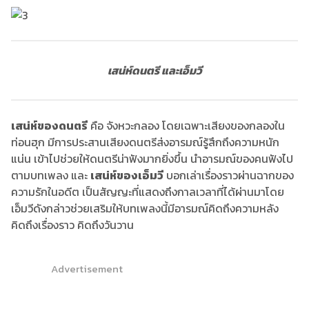
เสน่ห์ดนตรี และเอ็มวี
เสน่ห์ของดนตรี
คือ จังหวะกลอง โดยเฉพาะเสียงของกลองใน
ท่อนฮุก มีการประสานเสียงดนตรีส่งอารมณ์รู้สึกถึงความหนัก
แน่น เข้าไปช่วยให้ดนตรีน่าฟังมากยิ่งขึ้น นำอารมณ์ของคนฟังไป
ตามบทเพลง และ
เสน่ห์ของเอ็มวี
บอกเล่าเรื่องราวผ่านฉากของ
ความรักในอดีต เป็นสัญญะที่แสดงถึงกาลเวลาที่ได้ผ่านมาโดย
เอ็มวีดังกล่าวช่วยเสริมให้บทเพลงนี้มีอารมณ์คิดถึงความหลัง
คิดถึงเรื่องราว คิดถึงวันวาน
Advertisement