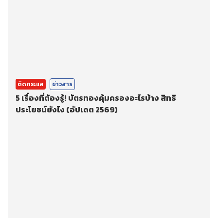
ติดกระแส
ข่าวสาร
5 เรื่องที่ต้องรู้! บัตรทองคุ้มครองอะไรบ้าง สิทธิ
ประโยชน์ยังไง (อัปเดต 2569)