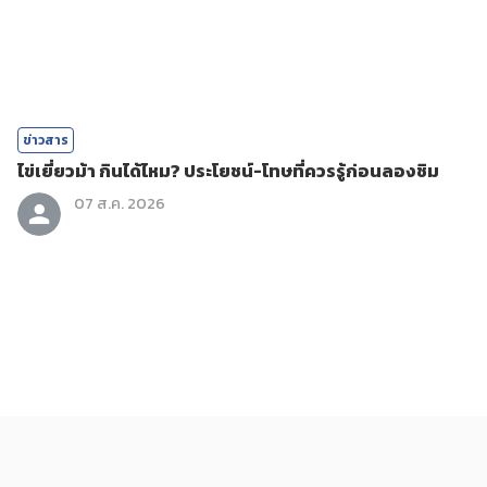
ข่าวสาร
ไข่เยี่ยวม้า กินได้ไหม? ประโยชน์-โทษที่ควรรู้ก่อนลองชิม
07 ส.ค. 2026