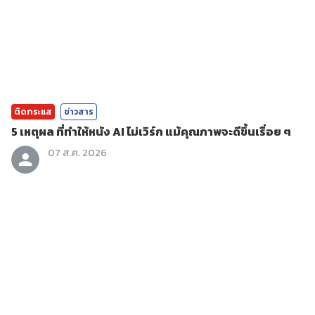
ติดกระแส
ข่าวสาร
5 เหตุผล ที่ทำให้หนัง AI ไม่เวิร์ก แม้คุณภาพจะดีขึ้นเรื่อย ๆ
07 ส.ค. 2026