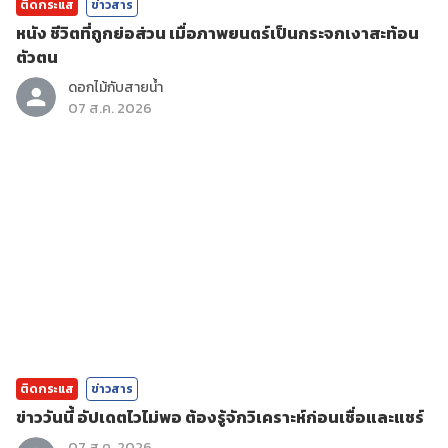
ติดกระแส
ข่าวสาร
หนัง ชีวิตที่ถูกย่อส่วน เมื่อภาพยนตร์เป็นกระจกเงาสะท้อน
ตัวตน
ดอกไม้กับสายน้ำ
07 ส.ค. 2026
ติดกระแส
ข่าวสาร
ข่าววันนี้ อัปเดตไวไม่พอ ต้องรู้จักวิเคราะห์ก่อนเชื่อและแชร์
07 ส.ค. 2026