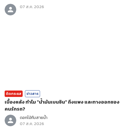
07 ส.ค. 2026
ติดกระแส
ข่าวสาร
เบื้องหลัง ทำไม "น้ำมันเบนซิน" ถึงแพง และทางออกของ
คนรักรถ?
ดอกไม้กับสายน้ำ
07 ส.ค. 2026