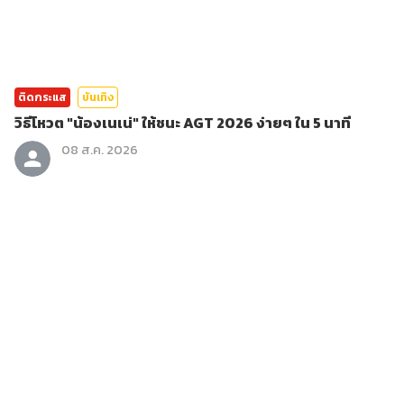
ติดกระแส
บันเทิง
วิธีโหวต "น้องเนเน่" ให้ชนะ AGT 2026 ง่ายๆ ใน 5 นาที
08 ส.ค. 2026