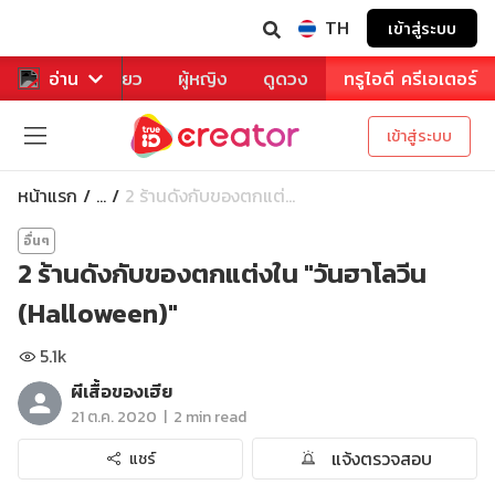
TH
เข้าสู่ระบบ
าหาร
อ่าน
ท่องเที่ยว
ผู้หญิง
ดูดวง
ทรูไอดี ครีเอเตอร์
เข้าสู่ระบบ
หน้าแรก
2 ร้านดังกับของตกแต่...
...
อื่นๆ
2 ร้านดังกับของตกแต่งใน "วันฮาโลวีน
(Halloween)"
5.1k
ผีเสื้อของเฮีย
|
21 ต.ค. 2020
2 min read
แจ้งตรวจสอบ
แชร์