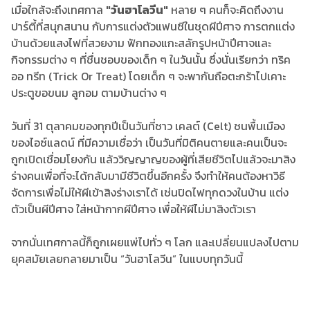
เมื่อใกล้จะถึงเทศกาล
"วันฮาโลวีน"
หลาย ๆ คนก็จะคิดถึงงาน
ปาร์ตี้ที่สนุกสนาน กับการแต่งตัวแฟนซีในชุดผีปีศาจ การตกแต่ง
บ้านด้วยแสงไฟที่สวยงาม ฟักทองแกะสลักรูปหน้าปีศาจและ
กิจกรรมต่าง ๆ ที่ชื่นชอบของเด็ก ๆ ในวันนั้น ซึ่งนั่นเรียกว่า ทริค
ออ ทรีท (Trick Or Treat) โดยเด็ก ๆ จะพากันถือตะกร้าไปเคาะ
ประตูขอขนม ลูกอม ตามบ้านต่าง ๆ
วันที่ 31 ตุลาคมของทุกปีเป็นวันที่ชาว เคลต์ (Celt) ชนพื้นเมือง
ของไอซ์แลดน์ ที่มีความเชื่อว่า เป็นวันที่มิติคนตายและคนเป็นจะ
ถูกเปิดเชื่อมโยงกัน แล้ววิญญาญของผู้ที่เสียชีวิตไปแล้วจะมาสิง
ร่างคนเพื่อที่จะได้กลับมามีชีวิตขึ้นอีกครั้ง จึงทำให้คนต้องหาวิธี
จัดการเพื่อไม่ให้ผีเข้าสิงร่างเราได้ เช่นปิดไฟทุกดวงในบ้าน แต่ง
ตัวเป็นผีปีศาจ ใส่หน้ากากผีปีศาจ เพื่อให้ผีไม่มาสิงตัวเรา
จากนั่นเทศกาลนี้ก็ถูกเผยแพ่ไปทั่ว ๆ โลก และเปลี่ยนแปลงไปตาม
ยุคสมัยเลยกลายมาเป็น “วันฮาโลวีน” ในแบบทุกวันนี้