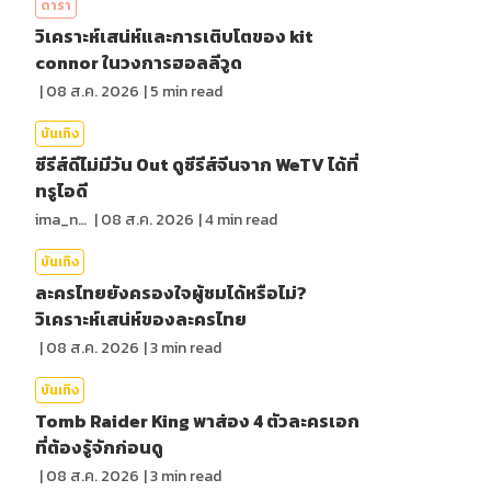
ดารา
วิเคราะห์เสน่ห์และการเติบโตของ kit
connor ในวงการฮอลลีวูด
|
08 ส.ค. 2026
|
5
min read
บันเทิง
ซีรีส์ดีไม่มีวัน Out ดูซีรีส์จีนจาก WeTV ได้ที่
ทรูไอดี
ima_nan
|
08 ส.ค. 2026
|
4
min read
บันเทิง
ละครไทยยังครองใจผู้ชมได้หรือไม่?
วิเคราะห์เสน่ห์ของละครไทย
|
08 ส.ค. 2026
|
3
min read
บันเทิง
Tomb Raider King พาส่อง 4 ตัวละครเอก
ที่ต้องรู้จักก่อนดู
|
08 ส.ค. 2026
|
3
min read