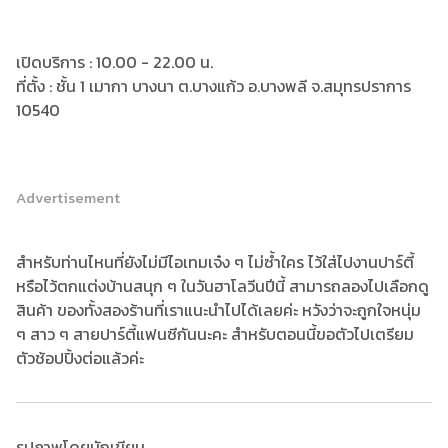
เปิดบริการ : 10.00 - 22.00 น.
ที่ตั้ง : ชั้น 1 เมากา บางนา ต.บางแก้ว อ.บางพลี จ.สมุทรปราการ
10540
Advertisement
สำหรับท่านไหนที่ยังไม่มีไอเทมเจ๋ง ๆ ไม่ซ้ำใคร ไว้ใส่ไปงานปาร์ตี้
หรือไว้ตกแต่งบ้านสนุก ๆ ในวันฮาโลวีนปีนี้ สามารถลองไปเลือกดู
สินค้า ของทั้งสองร้านที่เราแนะนำไปได้เลยค่ะ หวังว่าจะถูกใจหนุ่ม
ๆ สาว ๆ สายปาร์ตี้แฟนซีกันนะคะ สำหรับตอนนี้ขอตัวไปเตรียม
ตัวช้อปปิ้งต่อแล้วค่ะ
รูปภาพโดยนักเขียน