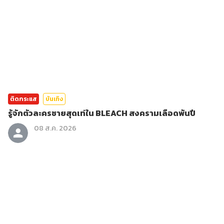
ติดกระแส
บันเทิง
รู้จักตัวละครชายสุดเท่ใน BLEACH สงครามเลือดพันปี
08 ส.ค. 2026