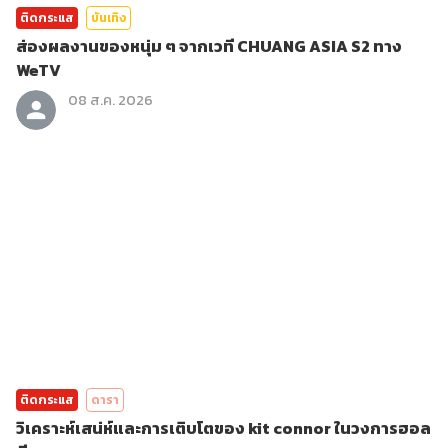
ติดกระแส
บันเทิง
ส่องผลงานของหนุ่ม ๆ จากเวที CHUANG ASIA S2 ทาง
WeTV
08 ส.ค. 2026
ติดกระแส
ดารา
วิเคราะห์เสน่ห์และการเติบโตของ kit connor ในวงการฮอล