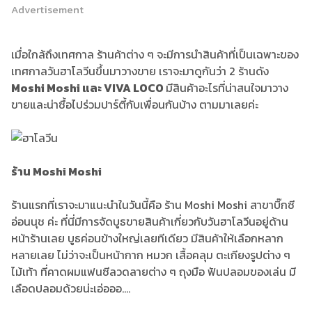
Advertisement
เมื่อใกล้ถึงเทศกาล ร้านค้าต่าง ๆ จะมีการนำสินค้าที่เป็นเฉพาะของ
เทศกาลวันฮาโลวีนขึ้นมาวางขาย เราจะมาดูกันว่า 2 ร้านดัง
Moshi Moshi และ VIVA LOCO
มีสินค้าอะไรที่น่าสนใจมาวาง
ขายและน่าซื้อไปร่วมปาร์ตี้กับเพื่อนกันบ้าง ตามมาเลยค่ะ
ร้าน Moshi Moshi
ร้านแรกที่เราจะมาแนะนำในวันนี้คือ ร้าน Moshi Moshi สาขาบิ๊กซี
อ่อนนุช ค่ะ ที่นี่มีการจัดบูธขายสินค้าเกี่ยวกับวันฮาโลวีนอยู่ด้าน
หน้าร้านเลย บูธค่อนข้างใหญ่เลยทีเดียว มีสินค้าให้เลือกหลาก
หลายเลย ไม่ว่าจะเป็นหน้ากาก หมวก เสื้อคลุม ตะเกียงรูปต่าง ๆ
ไม้เท้า ที่คาดผมแฟนซีลวดลายต่าง ๆ ถุงมือ ฟันปลอมของเล่น มี
เลือดปลอมด้วยน่ะเอ่อออ....