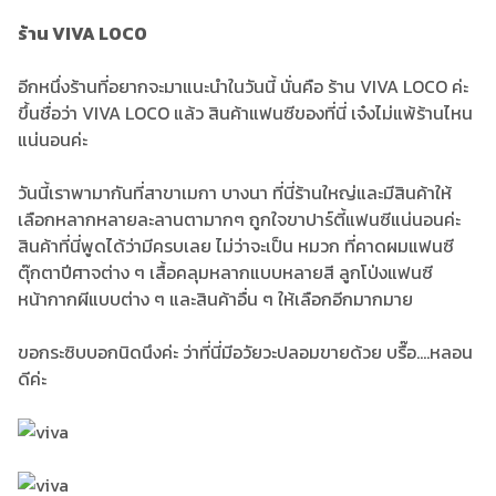
ร้าน VIVA LOCO
อีกหนึ่งร้านที่อยากจะมาแนะนำในวันนี้ นั่นคือ ร้าน VIVA LOCO ค่ะ
ขึ้นชื่อว่า VIVA LOCO แล้ว สินค้าแฟนซีของที่นี่ เจ๋งไม่แพ้ร้านไหน
แน่นอนค่ะ
วันนี้เราพามากันที่สาขาเมกา บางนา ที่นี่ร้านใหญ่และมีสินค้าให้
เลือกหลากหลายละลานตามากๆ ถูกใจขาปาร์ตี้แฟนซีแน่นอนค่ะ
สินค้าที่นี่พูดได้ว่ามีครบเลย ไม่ว่าจะเป็น หมวก ที่คาดผมแฟนซี
ตุ๊กตาปีศาจต่าง ๆ เสื้อคลุมหลากแบบหลายสี ลูกโป่งแฟนซี
หน้ากากผีแบบต่าง ๆ และสินค้าอื่น ๆ ให้เลือกอีกมากมาย
ขอกระซิบบอกนิดนึงค่ะ ว่าที่นี่มีอวัยวะปลอมขายด้วย บรื๊อ....หลอน
ดีค่ะ