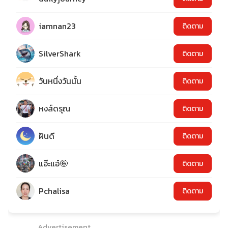
iamnan23
ติดตาม
SilverShark
ติดตาม
วันหนึ่งวันนั้น
ติดตาม
หงส์ดรุณ
ติดตาม
ฝันดี
ติดตาม
แอ๊ะแอ๋🤪
ติดตาม
Pchalisa
ติดตาม
Advertisement