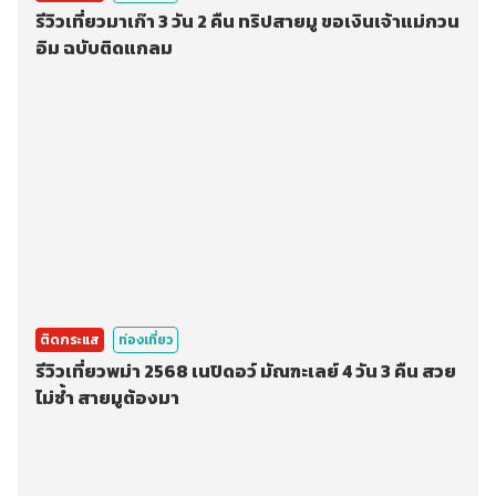
รีวิวเที่ยวมาเก๊า 3 วัน 2 คืน ทริปสายมู ขอเงินเจ้าแม่กวน
อิม ฉบับติดแกลม
ติดกระแส
ท่องเที่ยว
รีวิวเที่ยวพม่า 2568 เนปิดอว์ มัณฑะเลย์ 4 วัน 3 คืน สวย
ไม่ซ้ำ สายมูต้องมา