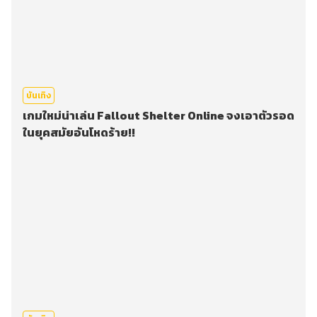
บันเทิง
เกมใหม่น่าเล่น Fallout Shelter Online จงเอาตัวรอด
ในยุคสมัยอันโหดร้าย!!