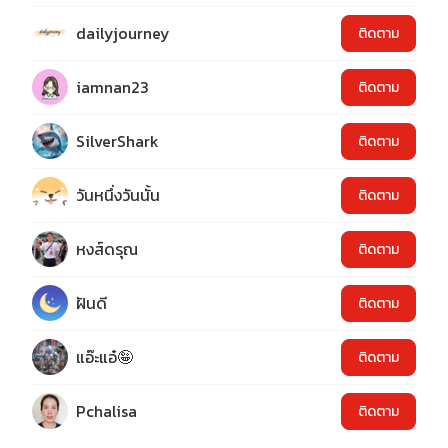
dailyjourney
ติดตาม
iamnan23
ติดตาม
SilverShark
ติดตาม
วันหนึ่งวันนั้น
ติดตาม
หงส์ดรุณ
ติดตาม
ฝันดี
ติดตาม
แอ๊ะแอ๋🤪
ติดตาม
Pchalisa
ติดตาม