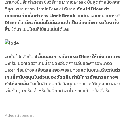
เราเก่งขึ้นอีกต่างหาก ซึ่งวิธีการ Limit Break ขั้นสุดท้ายนี้จะยาก
ที่สุด เพราะการจะ Limit Break ได้เราจะ
ต้องใช้ Dicer ตัว
เดียวกันกับที่จะทำการ Limit Break
แต่มันจะง่ายหน่อยตรงที่
Dicer ตัวเดียวกันนั้นไม่มีความจำเป็นต้องอัพเกรดใดๆ ทั้ง
สิ้น
ได้มาแบบไหนก็ใช้แบบนั้นได้เลย
จบกันไปแล้วกับ
4 ขั้นตอนการอัพเกรด Dicer ให้เก่งและเทพ
นะครับ บอกเลยว่าเกมนี้รายละเอียดการเล่นและการอัพเกรด
Dicer ค่อนข้างละเอียดและเยอะพอสมควร แต่ในขณะเดียวกัน
ตัว
เกมก็สนับสนุนในส่วนของวัตถุดิบทำให้การอัพเกรดต่างๆ
ทำได้ง่ายขึ้น
จึงเป็นอีกเกมหนึ่งที่สนุกมากอยากให้ทุกคนมาลอง
เล่นกันดูนะครับ สำหรับวันนี้ขอตัวลาไปก่อนแล้ว สวัสดีครับ
Advertisement