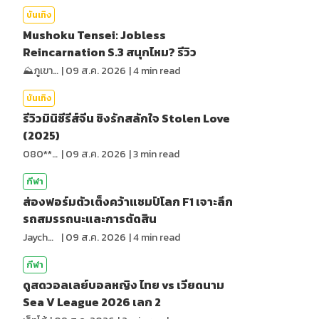
บันเทิง
Mushoku Tensei: Jobless
Reincarnation S.3 สนุกไหม? รีวิว
⛰️ภูเขาเล่าไปเรื่อย⛰️
|
09 ส.ค. 2026
|
4
min read
บันเทิง
รีวิวมินิซีรีส์จีน ชิงรักสลักใจ Stolen Love
(2025)
080*******
|
09 ส.ค. 2026
|
3
min read
กีฬา
ส่องฟอร์มตัวเต็งคว้าแชมป์โลก F1 เจาะลึก
รถสมรรถนะและการตัดสิน
Jaychou
|
09 ส.ค. 2026
|
4
min read
กีฬา
ดูสดวอลเลย์บอลหญิง ไทย vs เวียดนาม
Sea V League 2026 เลก 2