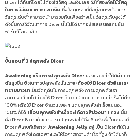
Dicer ได้ทันทีโดยไม่ต้องใช้วัสดุและเงินเลย วิธีที่สองคือ
ใช้วัสดุ
ในการวิวัฒนาการและเงิน
ซึ่งวัสดุเหล่านี้มีอยู่สามระดับ และ
วัสดุระดับต่ำสามารถนำมารวมกันเพื่อสร้างเป็นวัสดุระดับสูงได้
ดังนั้นการวิวัฒนาการ Dicer นั้นไม่ได้ยากอะไรเลย ขอแค่ขยัน
ฟาร์มก็โอเคแล้ว
ขั้นตอนที่ 3 ปลุกพลัง Dicer
Awakening หรือการปลุกพลัง Dicer
ของเราจะทำให้มีค่าสเต
ตัสสูงขึ้น ซึ่งในการปลุกพลังนั้นเรา
จะต้องใช้ Dicer ตัวอื่นและ
ทรายขาว
มาเป็นวัตถุดิบในการปลุกพลัง การปลุกพลังเรา
สามารถเลือกได้ว่าจะใช้ Dicer จำนวนน้อยๆ แต่ความสำเร็จไม่ถึง
100% หรือใช้ Dicer จำนวนเยอะๆ แต่ปลุกพลังสำเร็จแน่นอน
100% ก็ได้
เมื่อปลุกพลังสำเร็จจะได้ดาวสีม่วงมา 1 ดวง
นั่น
คือ Dicer 6 ดาวก็จะสามารถปลุกพลังได้ถึง 6 ครั้ง ซึ่งในเกมจะมี
Dicer พิเศษที่เรียกว่า
Awakening Jelly
อยู่ เป็น Dicer ที่ใช้ใน
การปลุกพลังโดยเฉพาะและให้โอกาสความสำเร็จที่สูง ถ้าได้มาก็