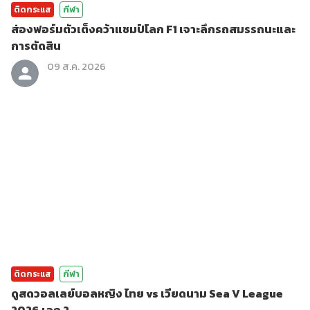
ติดกระแส
กีฬา
ส่องฟอร์มตัวเต็งคว้าแชมป์โลก F1 เจาะลึกรถสมรรถนะและ
การตัดสิน
09 ส.ค. 2026
ติดกระแส
กีฬา
ดูสดวอลเลย์บอลหญิง ไทย vs เวียดนาม Sea V League