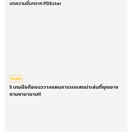
บทความอื่นๆจาก PDEster
บันเทิง
5 เกมมือถือแนววางแผนการรบแสนน่าเล่นที่คุณอาจ
ตามหามานาน!!