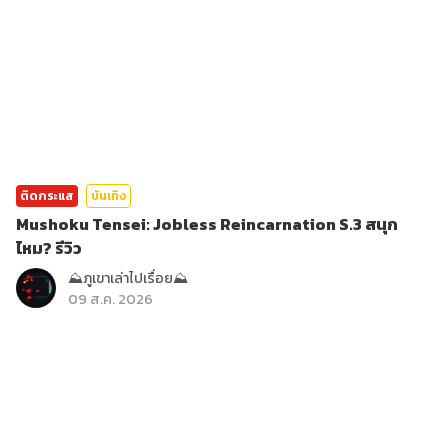
ติดกระแส
บันเทิง
Mushoku Tensei: Jobless Reincarnation S.3 สนุก
ไหม? รีวิว
⛰️ภูเขาเล่าไปเรื่อย⛰️
09 ส.ค. 2026