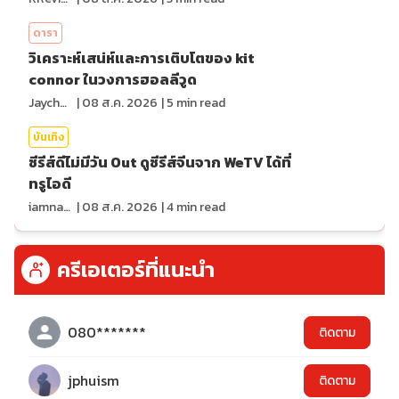
ดารา
วิเคราะห์เสน่ห์และการเติบโตของ kit
connor ในวงการฮอลลีวูด
Jaychou
|
08 ส.ค. 2026
|
5
min read
บันเทิง
ซีรีส์ดีไม่มีวัน Out ดูซีรีส์จีนจาก WeTV ได้ที่
ทรูไอดี
iamnan23
|
08 ส.ค. 2026
|
4
min read
ครีเอเตอร์ที่แนะนำ
080*******
ติดตาม
jphuism
ติดตาม