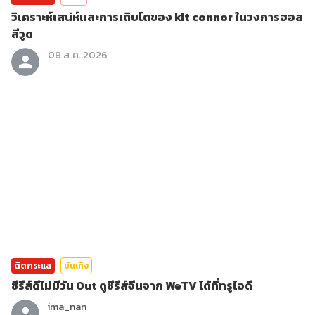
วิเคราะห์เสน่ห์และการเติบโตของ kit connor ในวงการฮอล
ลีวูด
08 ส.ค. 2026
ติดกระแส
บันเทิง
ซีรีส์ดีไม่มีวัน Out ดูซีรีส์จีนจาก WeTV ได้ที่ทรูไอดี
ima_nan