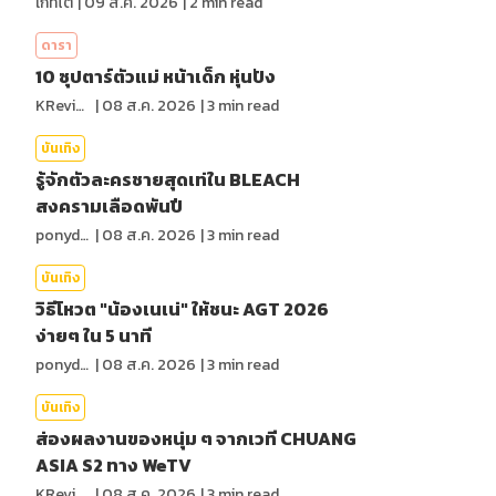
เก็ทโต้
|
09 ส.ค. 2026
|
2
min read
ดารา
10 ซุปตาร์ตัวแม่ หน้าเด็ก หุ่นปัง
KReview
|
08 ส.ค. 2026
|
3
min read
บันเทิง
รู้จักตัวละครชายสุดเท่ใน BLEACH
สงครามเลือดพันปี
ponydiary
|
08 ส.ค. 2026
|
3
min read
บันเทิง
วิธีโหวต "น้องเนเน่" ให้ชนะ AGT 2026
ง่ายๆ ใน 5 นาที
ponydiary
|
08 ส.ค. 2026
|
3
min read
บันเทิง
ส่องผลงานของหนุ่ม ๆ จากเวที CHUANG
ASIA S2 ทาง WeTV
KReview
|
08 ส.ค. 2026
|
3
min read