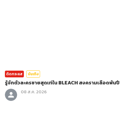
ติดกระแส
บันเทิง
รู้จักตัวละครชายสุดเท่ใน BLEACH สงครามเลือดพันปี
08 ส.ค. 2026