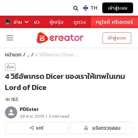
TH
เข้าสู่ระบบ
าหาร
อ่าน
ท่องเที่ยว
ผู้หญิง
ดูดวง
ทรูไอดี ครีเอเตอร์
เข้าสู่ระบบ
หน้าแรก
4 วิธีอัพเกรด Dicer ...
...
อื่นๆ
4 วิธีอัพเกรด Dicer ของเราให้เทพในเกม
Lord of Dice
165
PDEster
|
28 พ.ย. 2019
2 min read
แจ้งตรวจสอบ
แชร์