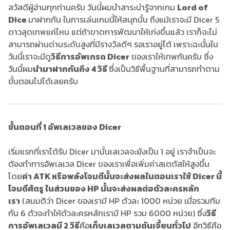
สวัสดีผู้อ่านทุกท่านครับ วันนี้ผมนำสาระน่ารู้จากเกม
Lord of
Dice
มาฝากกัน ในการเล่นเกมนี้ให้สนุกนั้น ถึงแม้เราจะมี Dicer 5
ดาวสุดเทพแค่ไหน แต่ถ้าขาดการพัฒนาให้เก่งขึ้นแล้ว เราก็จะไม่
สามารถผ่านด่านระดับสูงที่มีรางวัลดีๆ รอเราอยู่ได้ เพราะฉะนั้นใน
วันนี้เราจะมีดู
วิธีการอัพเกรด Dicer
ของเราให้เทพกันครับ ซึ่ง
วันนี้ผม
นำมาฝากกันถึง 4 วิธี
ซึ่งเป็นวิธีพื้นฐานที่สามารถทำตาม
ขั้นตอนไปได้เลยครับ
ขั้นตอนที่ 1 อัพเลเวลของ Dicer
เริ่มแรกที่เราได้รับ Dicer มานั้นเลเวลจะยังเป็น 1 อยู่ เราจำเป็นจะ
ต้องทำการอัพเลเวล Dicer ของเราเพื่อเพิ่มค่าสเตตัสให้สูงขึ้น
โดย
ค่า ATK หรือพลังโจมตีนั้นจะส่งผลในตอนเราใช้ Dicer นี้
โจมตีศัตรู ในส่วนของ HP นั้นจะส่งผลต่อตัวละครหลัก
เรา
(สมมติว่า Dicer ของเรามี HP ตัวละ 1000 หน่วย เมื่อรวมทีม
กัน 6 ตัวจะทำให้ตัวละครหลักเรามี HP รวม 6000 หน่วย) ซึ่ง
วิธี
การอัพเลเวลมี 2 วิธี
คือ
เก็บเลเวลตามดันเจี้ยนทั่วไป
อีกวิธีคือ