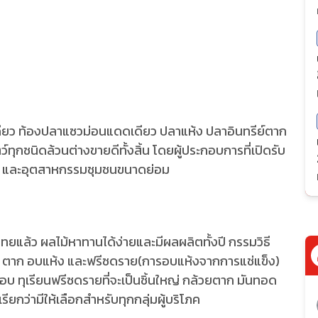
ดียว ท้องปลาแซวม่อนแดดเดียว ปลาแห้ง ปลาอินทรีย์ตาก
ว์ทุกชนิดล้วนต่างขายดีทั้งสิ้น โดยผู้ประกอบการที่เปิดรับ
หญ่ และอุตสาหกรรมชุมชนขนาดย่อม
ทยแล้ว ผลไม้หาทานได้ง่ายและมีผลผลิตทั้งปี กรรมวิธี
วน ตาก อบแห้ง และฟรีซดราย(การอบแห้งจากการแช่แข็ง)
รอบ ทุเรียนฟรีซดรายที่จะเป็นชิ้นใหญ่ กล้วยตาก มันทอด
ยกว่ามีให้เลือกสำหรับทุกกลุ่มผู้บริโภค