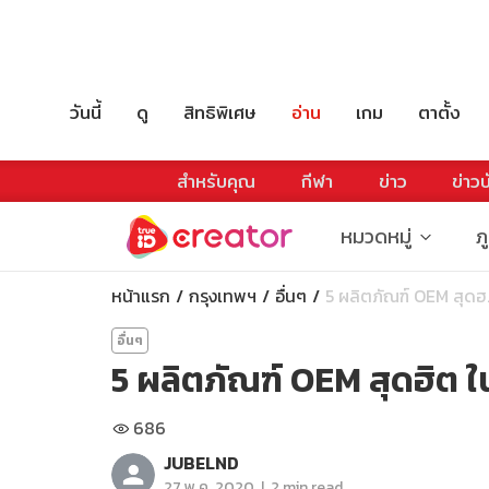
วันนี้
ดู
สิทธิพิเศษ
อ่าน
เกม
ตาตั้ง
สำหรับคุณ
กีฬา
ข่าว
ข่าวบ
หมวดหมู่
ภ
หน้าแรก
กรุงเทพฯ
อื่นๆ
5 ผลิตภัณฑ์ OEM สุดฮ.
อื่นๆ
5 ผลิตภัณฑ์ OEM สุดฮิต ใ
686
JUBELND
|
27 พ.ค. 2020
2 min read