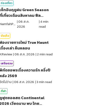
ท่องเที่ยว
เช็กอินฤดูฝน Green Season
ที่เที่ยวเดือนสิงหาคม ฟีล
ธรรมชาติ
|
06 ส.ค.
|
4
min
NamfahPhupha
2026
read
บันเทิง
ส่องรายการใหม่ True Haunt
เรื่องเล่า คืนหลอน
KReview
|
06 ส.ค. 2026
|
2
min read
เสริมดวง
พิกัดขอพรเรื่องความรัก ครึ่งปี
หลัง 2569
จิตไม่ว่าง
|
06 ส.ค. 2026
|
3
min read
กีฬา
ดูฟุตซอลสด Continental
2026 เวียดนาม พบ ไทย