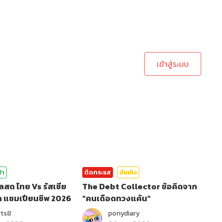
ะบบเพื่อทำการคอมเม้นต์
เข้าสู่ระบบ
ฬา
ติดกระแส
บันเทิง
ลสด ไทย Vs รัสเซีย
The Debt Collector ข้อคิดจาก
ล แชมเปียนชิพ 2026
"คนเดือดทวงแค้น"
rts8
ponydiary