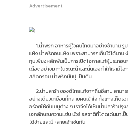
Advertisement
1.น้ำพริก อาหารคู่ใจคนไทยมาอย่างช้านาน รูปแ
แห้ง น้ำพริกอบแห้ง เพราะสามารถเก็บไว้ได้นาน ง
ทุนเพียงหลักพันเป็นการเปิดโอกาสแก่ผู้ประกอบกา
เดือดอย่างมากในขณะนี้ และนั่นเองทำให้เรามีโอก
สลิดกรอบ น้ำพริกมันปู เป็นต้น
2.น้ำปลาร้า ของดีไทยแท้จากถิ่นอีสาน สามาร
อย่างเดียวเหมือนที่หลายคนเข้าใจ ทั้งแกงเห็ดรวม 
อร่อยให้กับเมนูต่าง ๆ เราจึงได้เห็นน้ำปลาร้าปรุ
เอกลักษณ์ความแซ่บ นัวร์ รสชาติที่โดดเด่นมาเป็
ได้ง่ายและมีหลายเจ้าเช่นกัน