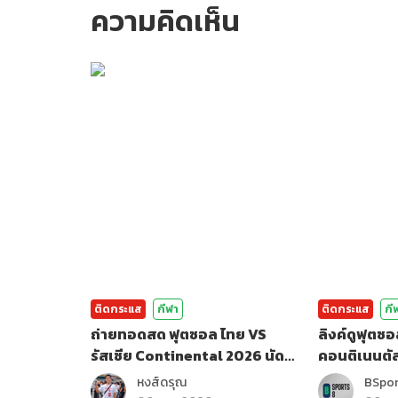
ความคิดเห็น
กรุณาเข้าสู่ร
ติดกระแส
กีฬา
ติดกระแส
กี
ถ่ายทอดสด ฟุตซอล ไทย VS
ลิงค์ดูฟุตซอ
รัสเซีย Continental 2026 นัด
คอนติเนนตั
สุดท้าย
หงส์ดรุณ
BSpo