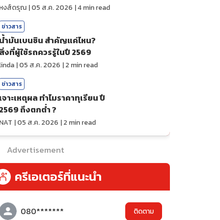
ถ่ายทอดสดกีฬา
หงส์ดรุณ
|
05 ส.ค. 2026
|
4
min read
ข่าวสาร
น้ำมันเบนซิน สำคัญแค่ไหน?
สิ่งที่ผู้ใช้รถควรรู้ในปี 2569
linda
|
05 ส.ค. 2026
|
2
min read
ข่าวสาร
เจาะเหตุผล ทำไมราคาทุเรียน ปี
2569 ถึงตกต่ำ ?
NAT
|
05 ส.ค. 2026
|
2
min read
Advertisement
ครีเอเตอร์ที่แนะนำ
080*******
ติดตาม