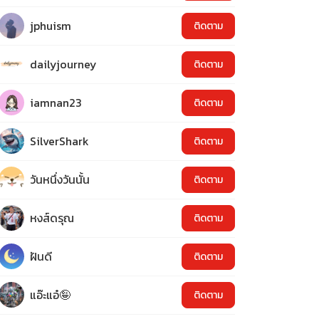
jphuism
ติดตาม
dailyjourney
ติดตาม
iamnan23
ติดตาม
SilverShark
ติดตาม
วันหนึ่งวันนั้น
ติดตาม
หงส์ดรุณ
ติดตาม
ฝันดี
ติดตาม
แอ๊ะแอ๋🤪
ติดตาม