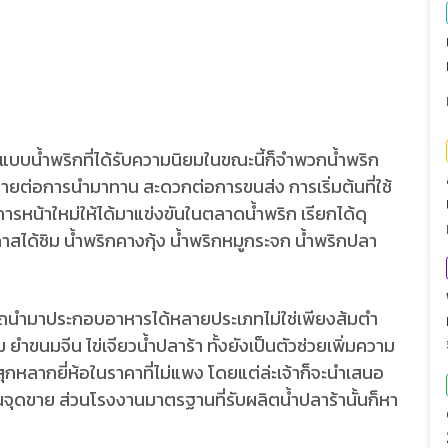
บบน้ำพริกที่ได้รับความนิยมในขณะนี้ก็จำพวกน้ำพริก
่ายต่อการนำมาทาน สะดวกต่อการขนส่ง การเริ่มต้นที่ใช้
รหน้าใหม่ให้ได้มาแข่งขันในตลาดน้ำพริก เรียกได้ดุ
าสได้ชิม น้ำพริกคางกุ้ง น้ำพริกหมูกระจก น้ำพริกปลา
ถนำมาประกอบอาหารได้หลายประเภทไม่ใช่เพียงส้มตำ
ยำขนมจีน ไข่เจียวน้ำปลาร้า ทั้งยังเป็นตัวช่วยเพิ่มความ
งสุกหลากยี่ห้อในราคาที่ไม่แพง โดยแต่ล่ะเจ้าก็จะนำเสนอ
นจุดขาย ส่วนโรงงานมาตรฐานที่รับผลิตน้ำปลาร้านั้นก็หา