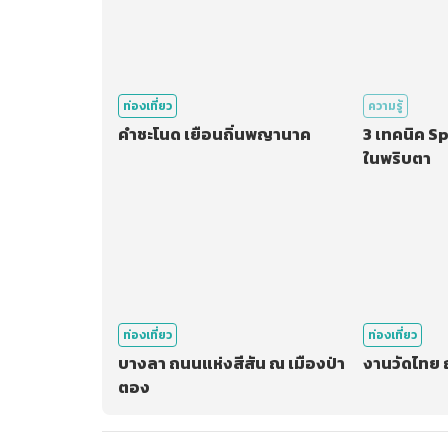
ท่องเที่ยว
ความรู้
คำชะโนด เยือนถิ่นพญานาค
3 เทคนิค S
ในพริบตา
ท่องเที่ยว
ท่องเที่ยว
บางลา ถนนแห่งสีสัน ณ เมืองป่า
งานวัดไทย ณ
ตอง