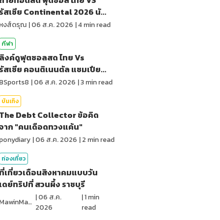
รัสเซีย Continental 2026 นัด
สุดท้าย
หงส์ดรุณ
|
06 ส.ค. 2026
|
4
min read
กีฬา
ลิงค์ดูฟุตซอลสด ไทย Vs
รัสเซีย คอนติเนนตัล แชมเปียน
ชิพ 2026
BSports8
|
06 ส.ค. 2026
|
3
min read
บันเทิง
The Debt Collector ข้อคิด
จาก "คนเดือดทวงแค้น"
ponydiary
|
06 ส.ค. 2026
|
2
min read
ท่องเที่ยว
ที่เที่ยวเดือนสิงหาคมแบบวัน
เดย์ทริปที่ สวนผึ้ง ราชบุรี
|
06 ส.ค.
|
1
min
MawinMatravel
2026
read