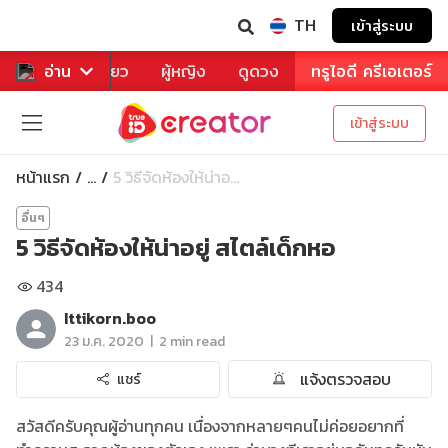
TH
เข้าสู่ระบบ
าหาร
อ่าน
ท่องเที่ยว
ผู้หญิง
ดูดวง
ทรูไอดี ครีเอเตอร์
เข้าสู่ระบบ
หน้าแรก
5 วิธีจัดห้องให้น่าอ...
...
อื่นๆ
5 วิธีจัดห้องให้น่าอยู่ สไตล์เด็กหอ
434
Ittikorn.boo
|
23 ม.ค. 2020
2 min read
แจ้งตรวจสอบ
แชร์
สวัสดีครับคุณผู้อ่านทุกคน เนื่องจากหลายๆคนไม่ค่อยอยากที่