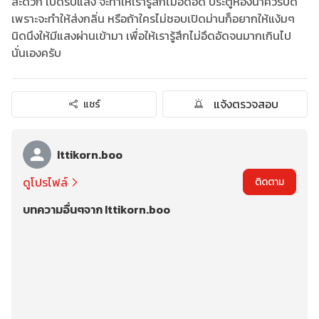
สะดวก เปิดรับแสง จะทำให้เรารู้สึกไม่อึดอัด ประตูห้องน้ำควรปิด
เพราะจะทำให้ส่งกลิ่น หรือถ้าใครไม่ชอบเปิดม่านก็อยากให้แง้มๆ
นิดนึงให้มีแสงผ่านเข้ามา เพื่อให้เรารู้สึกไม่อึดอัดจนมากเกินไป
นั่นเองครับ
แจ้งตรวจสอบ
แชร์
Ittikorn.boo
ดูโปรไฟล์
ติดตาม
บทความอื่นๆจาก Ittikorn.boo