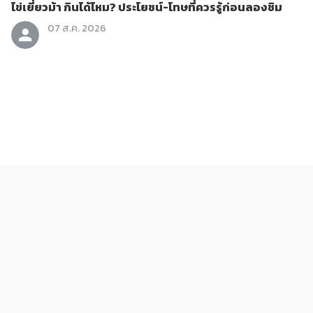
ไข่เยี่ยวม้า กินได้ไหม? ประโยชน์-โทษที่ควรรู้ก่อนลองชิม
07 ส.ค. 2026
ข่าวสาร
ถอนทิ้งทำไม? 6 วัชพืชกินได้ที่มีประโยชน์กว่าที่คิด
07 ส.ค. 2026