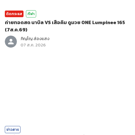
ติดกระแส
กีฬา
ถ่ายทอดสด นาบิล VS เสือคิม ดูมวย ONE Lumpinee 165
(7ส.ค.69)
ภิญโญ ส่องแสง
07 ส.ค. 2026
ข่าวสาร