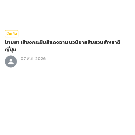
บันเทิง
ป้ายยา เสียงกระซิบสีแดงฉาน นวนิยายสืบสวนสัญชาติ
ญี่ปุ่น
07 ส.ค. 2026