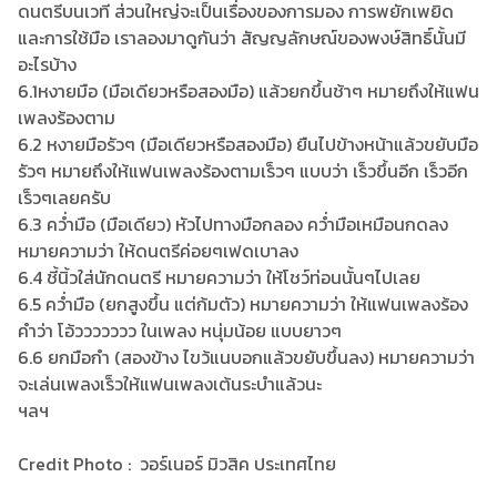
ดนตรีบนเวที ส่วนใหญ่จะเป็นเรื่องของการมอง การพยักเพยิด
และการใช้มือ เราลองมาดูกันว่า สัญญลักษณ์ของพงษ์สิทธิ์นั้นมี
อะไรบ้าง
6.1หงายมือ (มือเดียวหรือสองมือ) แล้วยกขึ้นช้าๆ หมายถึงให้แฟน
เพลงร้องตาม
6.2 หงายมือรัวๆ (มือเดียวหรือสองมือ) ยืนไปข้างหน้าแล้วขยับมือ
รัวๆ หมายถึงให้แฟนเพลงร้องตามเร็วๆ แบบว่า เร็วขึ้นอีก เร็วอีก
เร็วๆเลยครับ
6.3 คว่ำมือ (มือเดียว) หัวไปทางมือกลอง คว่ำมือเหมือนกดลง
หมายความว่า ให้ดนตรีค่อยๆเฟดเบาลง
6.4 ชี้นิ้วใส่นักดนตรี หมายความว่า ให้โชว์ท่อนนั้นๆไปเลย
6.5 คว่ำมือ (ยกสูงขึ้น แต่ก้มตัว) หมายความว่า ให้แฟนเพลงร้อง
คำว่า โอ้ววววววว ในเพลง หนุ่มน้อย แบบยาวๆ
6.6 ยกมือกำ (สองข้าง ไขว้แนบอกแล้วขยับขึ้นลง) หมายความว่า
จะเล่นเพลงเร็วให้แฟนเพลงเต้นระบำแล้วนะ
ฯลฯ
Credit Photo : วอร์เนอร์ มิวสิค ประเทศไทย