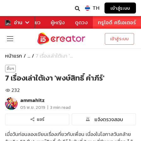
TH
เข้าสู่ระบบ
าหาร
อ่าน
ท่องเที่ยว
ผู้หญิง
ดูดวง
ทรูไอดี ครีเอเตอร์
เข้าสู่ระบบ
หน้าแรก
7 เรื่องเล่าใต้เงา '...
...
อื่นๆ
7 เรื่องเล่าใต้เงา 'พงษ์สิทธิ์ คำภีร์'
232
ammahitz
|
05 พ.ย. 2019
3 min read
แจ้งตรวจสอบ
แชร์
เมื่อวันก่อนลองเขียนเรื่องเกี่ยวกับเพื่อน เนื่องในโอกาสวันคล้าย