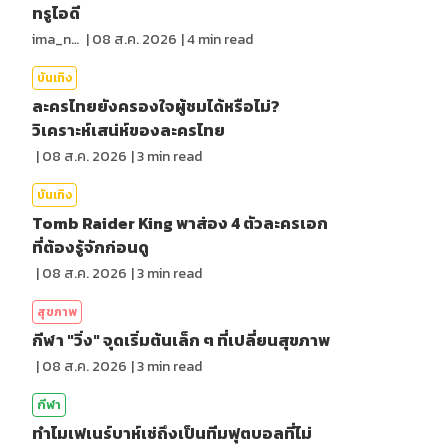
ทรูไอดี
ima_nan
|
08 ส.ค. 2026
|
4
min read
บันเทิง
ละครไทยยังครองใจผู้ชมได้หรือไม่?
วิเคราะห์เสน่ห์ของละครไทย
|
08 ส.ค. 2026
|
3
min read
บันเทิง
Tomb Raider King พาส่อง 4 ตัวละครเอก
ที่ต้องรู้จักก่อนดู
|
08 ส.ค. 2026
|
3
min read
สุขภาพ
กีฬา "วิ่ง" จุดเริ่มต้นเล็ก ๆ ที่เปลี่ยนสุขภาพ
|
08 ส.ค. 2026
|
3
min read
กีฬา
ทำไมเฟเนร์บาห์เช่ถึงเป็นทีมฟุตบอลที่ไม่