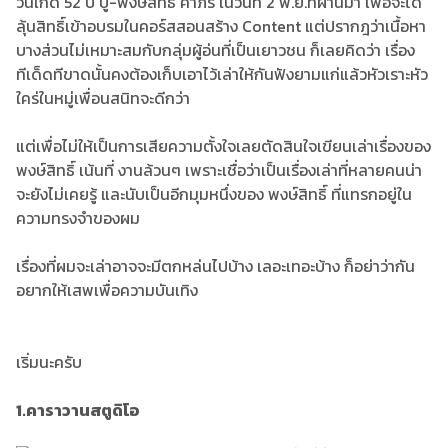
วันเกิด 52 ปี ปู-พงษ์สิทธิ์ คำภีร์ ในวันที่ 2 พ.ย.ที่ผีานมา เพื่อจะได้
ลุ้นสิทธิ์เข้าอบรมในคอร์สสอนสร้าง Content แต่ปรากฎว่าเนื้อหา
บางส่วนไม่เหมาะสมกับกลุ่มผู้อ่นที่เป็นเยาวชน ก็เลยคิดว่า เรื่อง
ทีเด็ดทีขาดนั้นคงต้องเก็บเอาไว้เล่าให้กันฟังยามแก่แล้วหัวเราะหัว
ใคร่ในหมู่เพื่อนสนิทจะดีกว่า
แต่เพื่อไม่ให้เป็นการเสียความตั้งใจเลยตัดสินใจเขียนเล่าเรื่องของ
พงษ์สิทธิ์ เน้นที่ งานล้วนๆ เพราะเชื่อว่าเป็นเรื่องเล่าที่หลายคนน่า
จะยังไม่เคยรู้ และนับเป็นอีกมุมหนึ่งของ พงษ์สิทธิ์ ที่แทรกอยู่ใน
ความทรงจำของผม
เรื่องที่ผมจะเล่าอาจจะมีตกหล่นไปบ้าง เลอะเทอะบ้าง ก็อย่าว่ากัน
อยากให้เสพเพื่อความบันเทิง
เริ่มนะครับ
1.คาราวานสตูดิโอ