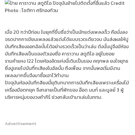
เมื่อ 20 กว่าปีก่อน ในยุคที่ขึ้นชื่อว่าเป็นนักแต่งเพลงเร็ว คือนั่งลง
จรดปากกาเขียนเพลงแล้วแต่งได้แบบรวดเดียวจบ มันส่งผลให้ปู
บันทึกเสียงออกอัลบั้มได้อย่างรวดเร็วเป็นว่าเล่น ดังนั้นปูจึงมีห้อง
บันทึกเสียงเป็นของตัวเองชื่อ คาราวาน สตูดิโอ อยู่ในซอย
รามคำแหง 122 โดยห้องอัดแห่งนี้เดิมเป็นของ คฤกพล ยงใจยุทธ
ซึ่งปูเคยไปบันทึ่กเสียงในอัลบั้ม ถึงเพื่อน จากนั้นพอเริ่มมีงาน
เพลงมากขึ้นจึงมาซื้อเอาไว้ทำงาน
ปัจจุบันห้องบันทึกสียงนี้ยุติบทบาทการบันทึกเสียงเพราะเครื่องไม้
เครื่องมือตกยุค จึงกลายเป็นที่พักของ อ๊อด นนท์ และบูลย์ 3 ผู้
บริหารหนุ่มของวงคำภีร์ ช่วงกลับเข้ามาเล่นในกทม.
Advertisement