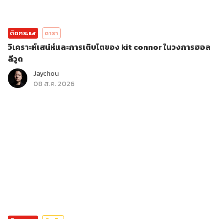
ติดกระแส
ดารา
วิเคราะห์เสน่ห์และการเติบโตของ kit connor ในวงการฮอล
ลีวูด
Jaychou
08 ส.ค. 2026