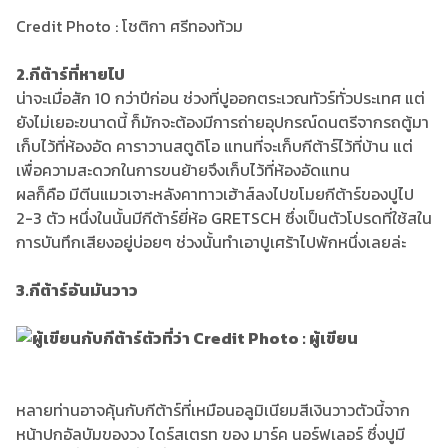
Credit Photo : โชติกา ศรีทองท้วม
2.กีต้าร์ที่หายไป
น่าจะเมื่อสัก 10 กว่าปีก่อน ช่วงที่ปูออกตระเวณทัวร์ทั่วประเทศ แต่
ยังไม่เยอะขนาดนี้ ก็มักจะต้องมีการถ่ายอุปกรณ์ดนตรีจากรถตู้มา
เก็บไว้ที่ห้องอัด คาราวานสตูดิโอ แทนที่จะเก็บกีต้าร์ไว้ที่บ้าน แต่
เพื่อความสะดวกในการขนย้ายจึงเก็บไว้ที่ห้องอัดแทน
ผลก็คือ มีตีนแมวเจาะหลังคาทาวเฮ้าส์ลงไปขโมยกีต้าร์ของปูไป
2-3 ตัว หนึ่งในนั้นมีกีต้าร์ยี่ห้อ GRETSCH ซึ่งเป็นตัวโปรดที่ใช้สใน
การบันทึกเสียงอยู่บ่อยๆ ช่วงนั้นทำเอาปูเศร้าไปพักหนึ่งเลยล่ะ
3.กีต้าร์อันมันวาว
หลายท่านอาจคุ้นกับกีต้าร์ที่เหมือนอลูมิเนียมสีเงินวาวตัวนี้จาก
หน้าปกอัลบัมของวง ไดร์สเตรท ของ มาร์ค นอร์ฟเลอร์ ซึ่งปูมี