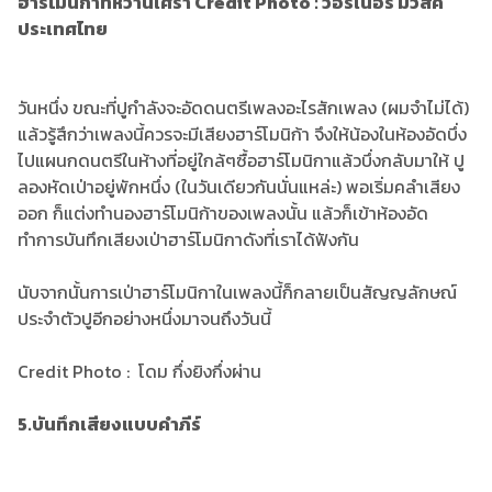
วันหนึ่ง ขณะที่ปูกำลังจะอัดดนตรีเพลงอะไรสักเพลง (ผมจำไม่ได้)
แล้วรู้สึกว่าเพลงนี้ควรจะมีเสียงฮาร์โมนิก้า จึงให้น้องในห้องอัดบึ่ง
ไปแผนกดนตรีในห้างที่อยู่ใกล้ๆซื้อฮาร์โมนิกาแล้วบึ่งกลับมาให้ ปู
ลองหัดเป่าอยู่พักหนึ่ง (ในวันเดียวกันนั่นแหล่ะ) พอเริ่มคลำเสียง
ออก ก็แต่งทำนองฮาร์โมนิก้าของเพลงนั้น แล้วก็เข้าห้องอัด
ทำการบันทึกเสียงเป่าฮาร์โมนิกาดังที่เราได้ฟังกัน
นับจากนั้นการเป่าฮาร์โมนิกาในเพลงนี้ก็กลายเป็นสัญญลักษณ์
ประจำตัวปูอีกอย่างหนึ่งมาจนถึงวันนี้
Credit Photo : โดม กึ่งยิงกึ่งผ่าน
5.บันทึกเสียงแบบคำภีร์