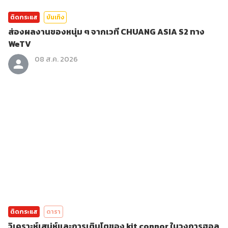
ติดกระแส
บันเทิง
ส่องผลงานของหนุ่ม ๆ จากเวที CHUANG ASIA S2 ทาง
WeTV
08 ส.ค. 2026
ติดกระแส
ดารา
วิเคราะห์เสน่ห์และการเติบโตของ kit connor ในวงการฮอล