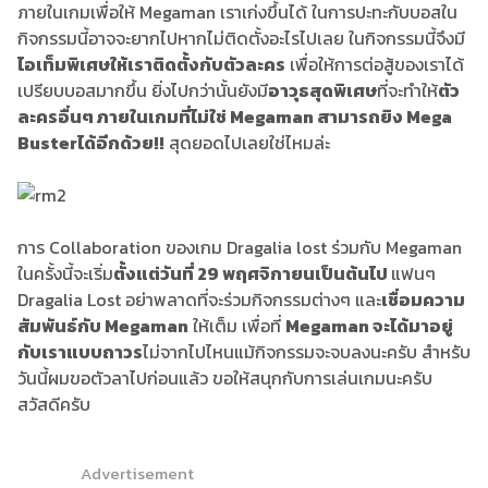
ภายในเกมเพื่อให้ Megaman เราเก่งขึ้นได้ ในการปะทะกับบอสใน
กิจกรรมนี้อาจจะยากไปหากไม่ติดตั้งอะไรไปเลย ในกิจกรรมนี้จึงมี
ไอเท็มพิเศษให้เราติดตั้งกับตัวละคร
เพื่อให้การต่อสู้ของเราได้
เปรียบบอสมากขึ้น ยิ่งไปกว่านั้นยังมี
อาวุธสุดพิเศษ
ที่จะทำให้
ตัว
ละครอื่นๆ ภายในเกมที่ไม่ใช่ Megaman สามารถยิง Mega
Buster
ได้อีกด้วย!!
สุดยอดไปเลยใช่ไหมล่ะ
การ Collaboration ของเกม Dragalia lost ร่วมกับ Megaman
ในครั้งนี้จะเริ่ม
ตั้งแต่วันที่ 29 พฤศจิกายนเป็นต้นไป
แฟนๆ
Dragalia Lost อย่าพลาดที่จะร่วมกิจกรรมต่างๆ และ
เชื่อมความ
สัมพันธ์กับ Megaman
ให้เต็ม เพื่อที่
Megaman จะได้มาอยู่
กับเราแบบถาวร
ไม่จากไปไหนแม้กิจกรรมจะจบลงนะครับ สำหรับ
วันนี้ผมขอตัวลาไปก่อนแล้ว ขอให้สนุกกับการเล่นเกมนะครับ
สวัสดีครับ
Advertisement