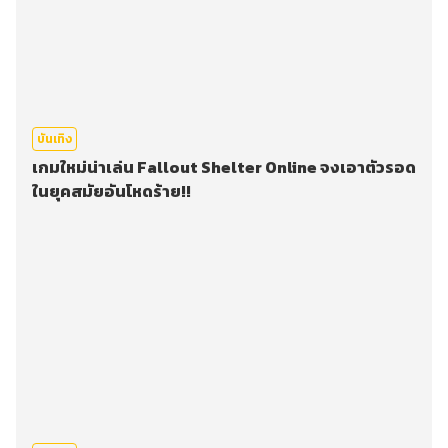
บันเทิง
เกมใหม่น่าเล่น Fallout Shelter Online จงเอาตัวรอด
ในยุคสมัยอันโหดร้าย!!