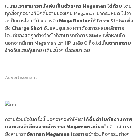
ในเกม
เราสามารถบังคับเป็นตัวละคร Megaman ได้ด้วย
โดย
ทุกสิ่งทุกอย่างที่มีกลิ่นอายของเกม Megaman มาครบหมด ไม่ว่า
จะเป็นการโจมตีด้วยการยิง
Mega Buster
ใช้ Force Strike เพื่อ
ยิง
Charge Shot
อันแสนรุนแรง หากต้องการหลบหลีกการ
โจมตีของศัตรูอย่างว่องไวก็สามารถทำการ
Slide
เพื่อหลบได้
นอกจากนี้หาก Megaman เรา HP เหลือ 0 ก็จะได้เห็น
ฉากสลาย
ร่าง
อันแสนคุ้นเคย (เสียงปิ้วๆ นี่ลอยมาเลย)
Advertisement
ความร่วมมือในครั้งนี้ นอกจากจะทำให้เราได้
ดื่มด่ำไปกับงานภาพ
และแสงสีเสียงจากจักรวาล Megaman
อย่างเต็มอิ่มแล้ว เรา
ยังสามารถ
อัพเกรด Megaman
โดยการเข้าร่วมกิจกรรมต่างๆ