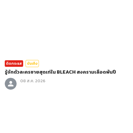
ติดกระแส
บันเทิง
รู้จักตัวละครชายสุดเท่ใน BLEACH สงครามเลือดพันปี
08 ส.ค. 2026