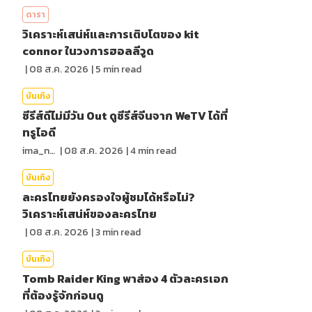
ดารา
วิเคราะห์เสน่ห์และการเติบโตของ kit
connor ในวงการฮอลลีวูด
|
08 ส.ค. 2026
|
5
min read
บันเทิง
ซีรีส์ดีไม่มีวัน Out ดูซีรีส์จีนจาก WeTV ได้ที่
ทรูไอดี
ima_nan
|
08 ส.ค. 2026
|
4
min read
บันเทิง
ละครไทยยังครองใจผู้ชมได้หรือไม่?
วิเคราะห์เสน่ห์ของละครไทย
|
08 ส.ค. 2026
|
3
min read
บันเทิง
Tomb Raider King พาส่อง 4 ตัวละครเอก
ที่ต้องรู้จักก่อนดู