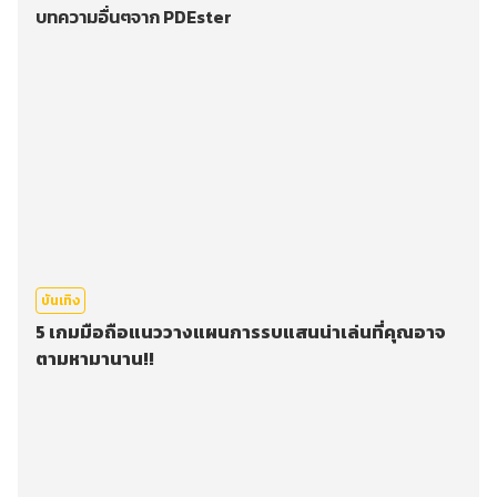
บทความอื่นๆจาก PDEster
บันเทิง
5 เกมมือถือแนววางแผนการรบแสนน่าเล่นที่คุณอาจ
ตามหามานาน!!