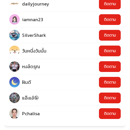
dailyjourney
ติดตาม
iamnan23
ติดตาม
SilverShark
ติดตาม
วันหนึ่งวันนั้น
ติดตาม
หงส์ดรุณ
ติดตาม
ฝันดี
ติดตาม
แอ๊ะแอ๋🤪
ติดตาม
Pchalisa
ติดตาม