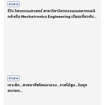
ข่าวสาร
รีวิว วิศวกรรมศาสตร์ สาขาวิชาวิศวกรรมเมคคาทรอนิ
กส์ หรือ Mechatronics Engineering เรียนเกี่ยวกับ
อะไรบ้าง? เรียนจบมาสามารถทำงานอะไรได้บ้าง?
ข่าวสาร
เจาะลึก...สายอาชีพไหนมาแรง...รายได้สูง...ในยุค
อนาคต...