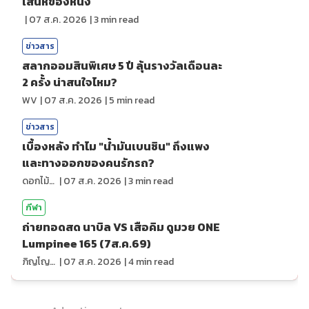
เสน่ห์ของหนัง
|
07 ส.ค. 2026
|
3
min read
ข่าวสาร
สลากออมสินพิเศษ 5 ปี ลุ้นรางวัลเดือนละ
2 ครั้ง น่าสนใจไหม?
WV
|
07 ส.ค. 2026
|
5
min read
ข่าวสาร
เบื้องหลัง ทำไม "น้ำมันเบนซิน" ถึงแพง
และทางออกของคนรักรถ?
ดอกไม้กับสายน้ำ
|
07 ส.ค. 2026
|
3
min read
กีฬา
ถ่ายทอดสด นาบิล VS เสือคิม ดูมวย ONE
Lumpinee 165 (7ส.ค.69)
ภิญโญ ส่องแสง
|
07 ส.ค. 2026
|
4
min read