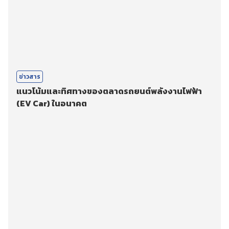
ข่าวสาร
แนวโน้มและทิศทางของตลาดรถยนต์พลังงานไฟฟ้า
(EV Car) ในอนาคต