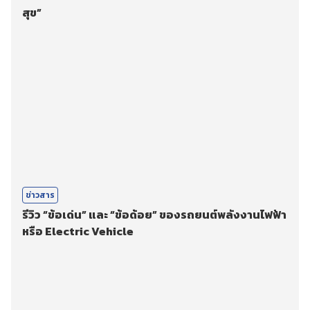
สุข”
ข่าวสาร
รีวิว “ข้อเด่น” และ “ข้อด้อย” ของรถยนต์พลังงานไฟฟ้า
หรือ Electric Vehicle