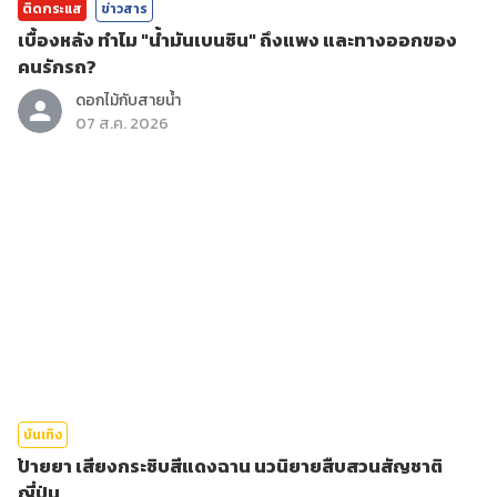
ติดกระแส
ข่าวสาร
เบื้องหลัง ทำไม "น้ำมันเบนซิน" ถึงแพง และทางออกของ
คนรักรถ?
ดอกไม้กับสายน้ำ
07 ส.ค. 2026
บันเทิง
ป้ายยา เสียงกระซิบสีแดงฉาน นวนิยายสืบสวนสัญชาติ
ญี่ปุ่น