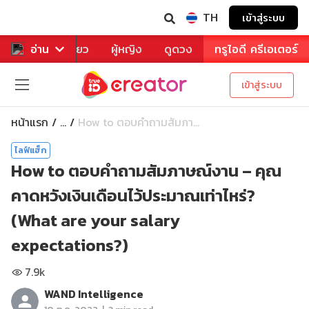
TH
เข้าสู่ระบบ
าหาร
อ่าน
ท่องเที่ยว
ผู้หญิง
ดูดวง
ทรูไอดี ครีเอเตอร์
เข้าสู่ระบบ
หน้าแรก
How to ตอบคำถามสัมภา...
...
ไลฟ์แฮ็ก
How to ตอบคำถามสัมภาษณ์งาน – คุณ
คาดหวังเงินเดือนไว้ประมาณเท่าไหร่?
(What are your salary
expectations?)
7.9k
WAND Intelligence