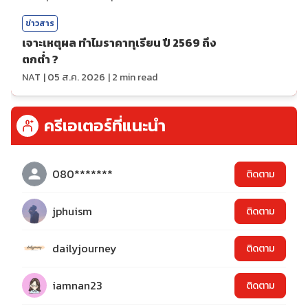
ข่าวสาร
เจาะเหตุผล ทำไมราคาทุเรียน ปี 2569 ถึง
ตกต่ำ ?
NAT
|
05 ส.ค. 2026
|
2
min read
ครีเอเตอร์ที่แนะนำ
080*******
ติดตาม
jphuism
ติดตาม
dailyjourney
ติดตาม
iamnan23
ติดตาม