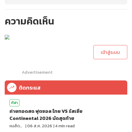
ความคิดเห็น
กรุณาเข้าสู่ระบบเพื่อ
ทำการคอมเม้นต์
เข้าสู่ระบบ
Advertisement
ติดกระแส
กีฬา
ถ่ายทอดสด ฟุตซอล ไทย VS รัสเซีย
Continental 2026 นัดสุดท้าย
หงส์ดรุณ
|
06 ส.ค. 2026
|
4
min read