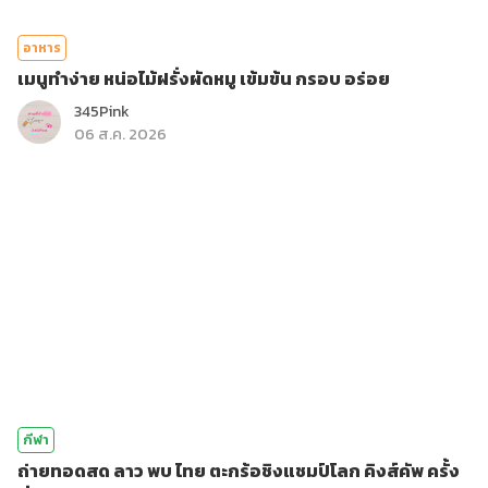
อาหาร
เมนูทำง่าย หน่อไม้ฝรั่งผัดหมู เข้มข้น กรอบ อร่อย
345Pink
06 ส.ค. 2026
กีฬา
ถ่ายทอดสด ลาว พบ ไทย ตะกร้อชิงแชมป์โลก คิงส์คัพ ครั้ง