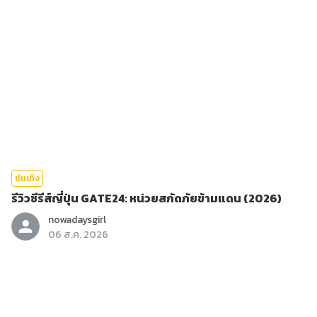
บันเทิง
รีวิวซีรีส์ญี่ปุ่น GATE24: หน่วยสกัดภัยข้ามแดน (2026)
nowadaysgirl
06 ส.ค. 2026