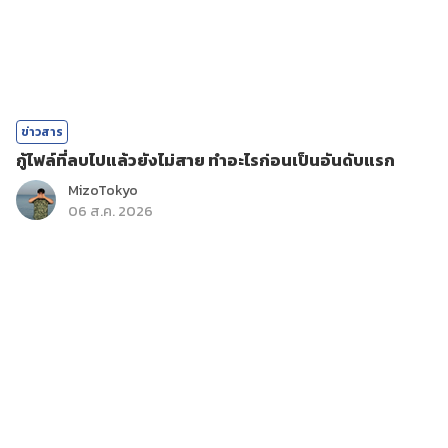
ข่าวสาร
กู้ไฟล์ที่ลบไปแล้วยังไม่สาย ทำอะไรก่อนเป็นอันดับแรก
MizoTokyo
06 ส.ค. 2026