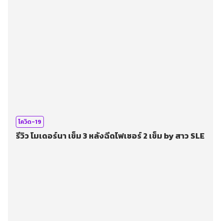
โควิด-19
รีวิว โมเดอร์นา เข็ม 3 หลังฉีดไฟเซอร์ 2 เข็ม by สาว SLE