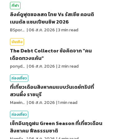
กีฬา
ลิงค์ดูฟุตซอลสด ไทย Vs รัสเซีย คอนติ
เนนตัล แชมเปียนชิพ 2026
BSports8
|
06 ส.ค. 2026
|
3
min read
บันเทิง
The Debt Collector ข้อคิดจาก "คน
เดือดทวงแค้น"
ponydiary
|
06 ส.ค. 2026
|
2
min read
ท่องเที่ยว
ที่เที่ยวเดือนสิงหาคมแบบวันเดย์ทริปที่
สวนผึ้ง ราชบุรี
MawinMatravel
|
06 ส.ค. 2026
|
1
min read
ท่องเที่ยว
เช็กอินฤดูฝน Green Season ที่เที่ยวเดือน
สิงหาคม ฟีลธรรมชาติ
NamfahPhupha
|
06 ส.ค. 2026
|
4
min read