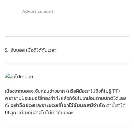
Advertisement
5. จับบอส เมื่อตีได้ทันเวลา
เนื่องจากบอสจะจับค่อนข้างยาก (หรือฝีมือเราไม่ถึงก็ไม่รู้ TT)
พยายามป้อนเบอร์รี่ทองคำค่ะ แล้วก็จับโปเกม่อนตามปกติได้เลย
ค่ะ
อย่าวืดบ่อย เพราะบอลที่เอาไว้จับบอสมีจำกัด
ตานี้เราได้
14 ลูก แต่ละคนอาจได้ไม่เท่ากันนะคะ