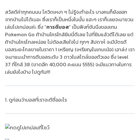
สวัสดีค่าทุกคนนน โควิดเหงา ๆ ไม่รู้จะทำอะไร บางคนก็ยังออก
จากบ้านไม่ได้เนอะ ซึ่งเราก็เป็นหนึ่งในนั้น แฮะๆ เราก็เลยจะมาชวน
เล่นโปเกม่อนค่ะ ซึ่ง “
การตีบอส
” เป็นฟังก์ชันนึงของเกม
Pokemon Go ถ้าบ้านใครใกล้ยิมนี่ดีเลย ไปที่ยิมแล้วตีได้เลย แต่
ถ้าบ้านใครไกลหน่อย ไม่ต้องเสียใจไป ทุกๆ สัปดาห์ จะมีบัตรตี
บอสระยะไกลขายในราคา 1 เหรียญ (เหรียญในเกมเน้อ) เอาล่ะ! เรา
จะมาแนะนำการตีบอสระดับ 3 ดาวในสไตล์ของตัวเอง ซึ่ง level
37 ที่ใกล้ 38 (ขาดอีก 40,000 คะแนน 5555) จะมีแนวทางในการ
เล่นยังไงบ้าง ไปดูกัน!!!
1. ดูก่อนว่าบอสที่เราจะตีชื่ออะไร