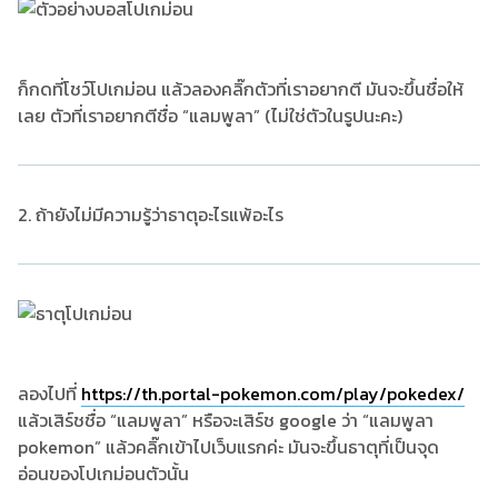
ก็กดที่โชว์โปเกม่อน แล้วลองคลิ๊กตัวที่เราอยากตี มันจะขึ้นชื่อให้
เลย ตัวที่เราอยากตีชื่อ “แลมพูลา” (ไม่ใช่ตัวในรูปนะคะ)
2. ถ้ายังไม่มีความรู้ว่าธาตุอะไรแพ้อะไร
ลองไปที่
https://th.portal-pokemon.com/play/pokedex/
แล้วเสิร์ชชื่อ “แลมพูลา” หรือจะเสิร์ช google ว่า “แลมพูลา
pokemon” แล้วคลิ๊กเข้าไปเว็บแรกค่ะ มันจะขึ้นธาตุที่เป็นจุด
อ่อนของโปเกม่อนตัวนั้น