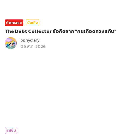
ติดกระแส
บันเทิง
The Debt Collector ข้อคิดจาก "คนเดือดทวงแค้น"
ponydiary
06 ส.ค. 2026
แฟชั่น