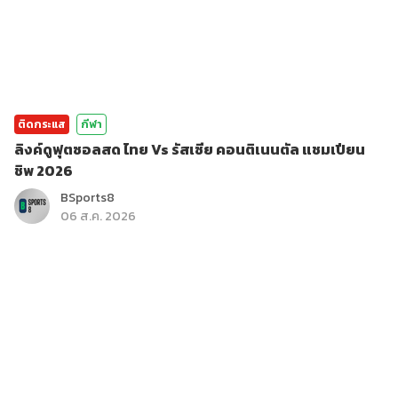
ติดกระแส
กีฬา
ลิงค์ดูฟุตซอลสด ไทย Vs รัสเซีย คอนติเนนตัล แชมเปียน
ชิพ 2026
BSports8
06 ส.ค. 2026