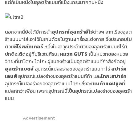
แต่ก็เป็นหนึ่งในอุลตร้าแมนที่แข็งแกร่งมากคนหนึ่ง
นอกจากนี้ยังได้มีการนำ
อุปกรณ์อุลตร้าฮีโร่
ต่างๆ จากเรื่องอุลต
ร้าแมนมาใส่เอาไว้ในเกมด้วยในฐานะเครื่องแต่งกาย ซึ่งประกอบไป
ด้วย
ซีโร่สลักเกอร์
หนึ่งในอาวุธประจำตัวของอุลตร้าแมนซีโร่ที่
ปกติจะติดอยู่ที่บริเวณศีรษะ
หมวก GUTS
เป็นหมวกของหน่วย
วิทยะที่มาโดกะ ไดโกะ ผู้แปลงร่างเป็นอุลตร้าแมนทีก้าสังกัดอยู่
อุลตร้าแบดจ์
อุปกรณ์แปลงร่างของอุลตร้าแมนทาโร่
สปาร์ค
เลนส์
อุปกรณ์แปลงร่างของอุลตร้าแมนทีก้า และ
ไทกะสปาร์ค
อุปกรณ์แปลงร่างของอุลตร้าแมนไทกะ ซึ่งจะมี
เบต้าแคปซูล
ที่
แปลกกว่าเพื่อน เพราะอุปกรณ์นี้เป็นอุปกรณ์แปลงร่างของอุลตร้า
แมน
Advertisement