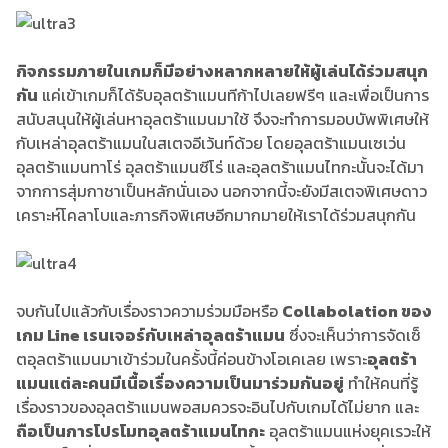
กิจกรรมภายในเกมก็มีอย่างหลากหลายให้ผู้เล่นได้ร่วมสนุก
กัน
แค่เข้าเกมก็ได้รับอุลตร้าแมนทีก้าไปเลยฟรีๆ และเพื่อเป็นการ
สนับสนุนให้ผู้เล่นหาอุลตร้าแมนมาใช้ จึงจะทำการมอบบัพพิเศษให้
กับเหล่าอุลตร้าแมนในสเตจอีเว้นท์ด้วย โดยอุลตร้าแมนเซเว่น
อุลตร้าแมนทาโร่ อุลตร้าแมนซีโร่ และอุลตร้าแมนไทกะนั้นจะได้มา
จากการสุ่มกาชาเป็นหลักนั่นเอง นอกจากนี้จะยังมีสเตจพิเศษดาว
เคราะห์โคลาโบและภารกิจพิเศษอีกมากมายให้เราได้ร่วมสนุกกัน
จบกันไปแล้วกับเรื่องราวความร่วมมือหรือ
Collabolation ของ
เกม Line เรนเจอร์กับเหล่าอุลตร้าแมน
ซึ่งจะเห็นว่าการจัดเซ็
ตอุลตร้าแมนมาเข้าร่วมในครั้งนี้ค่อนข้างโอเคเลย เพราะ
อุลตร้า
แมนแต่ละคนมีเนื้อเรื่องความเป็นมาร่วมกันอยู่
ทำให้คนที่รู้
เรื่องราวของอุลตร้าแมนพอสมควรจะอินไปกับเกมได้ไม่ยาก และ
ถือเป็นการโปรโมทอุลตร้าแมนไทกะ
อุลตร้าแมนแห่งยุคเรวะให้