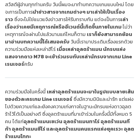
สวัสดีผู้อ่านทุกท่านครับ วันนี้ผมจะมาทำบทความเกมแบบใหม่ โดย
จะการเป็นการ
นำข่าวสารจากเกมต่างๆ มาเล่าให้เป็นเรื่อง
ราว
ซึ่งจะไม่ใช่แนวแจ้งข่าวสารให้รับทราบกัน แต่จะเป็นการ
เล่า
เรื่องว่าเคยมีเหตุการณ์หรืออีเวนต์นี้เกิดขึ้นภายในเกม
ไม่ว่า
เหตุการณ์จะผ่านไปแล้วนานแค่ไหนก็ตาม
เราก็ยังสามารถย้อน
มาอ่านบทความนี้ได้เสมอครับ
วันนี้เรามาประเดิมเรื่องแรกด้วย
ความร่วมมือแห่งเหล่าฮีโร่
เมื่อเหล่าอุลตร้าแมน นักรบแห่ง
แสงจากดาว M78 จะเข้าร่วมรบกับเหล่านักรบจากเกม Line
เรนเจอร์
ครับ
ความร่วมมือในครั้งนี้
เหล่าอุลตร้าแมนจะมาในรูปแบบลายเส้น
ของตัวละครเกม Line เรนเจอร์
ซึ่งมีความมินิและน่ารัก แต่แฝง
ไปด้วยความเท่และยังคงความเก่งกาจในฐานะนักรบแห่งดาวอุลต
ร้าไว้ได้เป็นอย่างดี ซึ่งอุลตร้าแมนที่มาเข้าร่วมในครั้งนี้มีทั้งหมด 5
คน ได้แก่
อุลตร้าแมนเซเว่น อุลตร้าแมนทาโร่ อุลตร้าแมนที
ก้า อุลตร้าแมนซีโร่ และอุลตร้าแมนคนแรกแห่งยุคเรวะ อุลต
ร้าแมนไทกะ