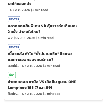
เสน่ห์ของหนัง
|
07 ส.ค. 2026
|
3
min read
ข่าวสาร
สลากออมสินพิเศษ 5 ปี ลุ้นรางวัลเดือนละ
2 ครั้ง น่าสนใจไหม?
WV
|
07 ส.ค. 2026
|
5
min read
ข่าวสาร
เบื้องหลัง ทำไม "น้ำมันเบนซิน" ถึงแพง
และทางออกของคนรักรถ?
ดอกไม้กับสายน้ำ
|
07 ส.ค. 2026
|
3
min read
กีฬา
ถ่ายทอดสด นาบิล VS เสือคิม ดูมวย ONE
Lumpinee 165 (7ส.ค.69)
ภิญโญ ส่องแสง
|
07 ส.ค. 2026
|
4
min read