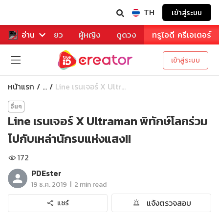
TH
เข้าสู่ระบบ
าหาร
อ่าน
ท่องเที่ยว
ผู้หญิง
ดูดวง
ทรูไอดี ครีเอเตอร์
เข้าสู่ระบบ
หน้าแรก
Line เรนเจอร์ X Ultr...
...
อื่นๆ
Line เรนเจอร์ X Ultraman พิทักษ์โลกร่วม
ไปกับเหล่านักรบแห่งแสง!!
172
PDEster
|
19 ธ.ค. 2019
2 min read
แจ้งตรวจสอบ
แชร์