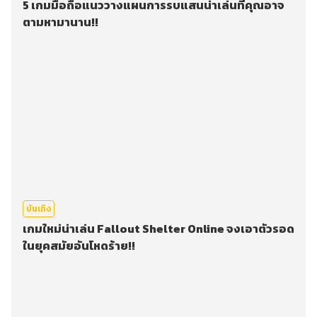
5 เกมมือถือแนววางแผนการรบแสนน่าเล่นที่คุณอาจ
ตามหามานาน!!
บันเทิง
เกมใหม่น่าเล่น Fallout Shelter Online จงเอาตัวรอด
ในยุคสมัยอันโหดร้าย!!