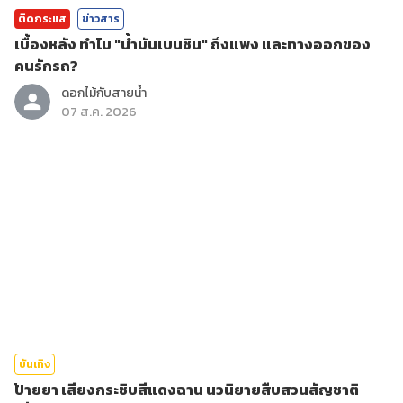
ติดกระแส
ข่าวสาร
เบื้องหลัง ทำไม "น้ำมันเบนซิน" ถึงแพง และทางออกของ
คนรักรถ?
ดอกไม้กับสายน้ำ
07 ส.ค. 2026
บันเทิง
ป้ายยา เสียงกระซิบสีแดงฉาน นวนิยายสืบสวนสัญชาติ