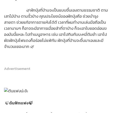
🌿ผักบุ้งที่บ้านจะเป็นแบบขึ้นเองตามธรรมชาติ ตาม
เสาไม้บ้าง ตามรั้วบ้าง คุณประโยชน์ของผักบุ้งคือ ช่วยบำรุง
สายตา ช่วยแก้อาการตาแห้งได้ดี เวลาที่ผมทำงานเล่นมือถือเป็น
เวลานานๆ ก็อาจจะมีอาการเมื่อยล้าที่ตาบ้าง ก็จะเอาใบยอดอ่อนข
องมันนี้แหละ ไปทำเมนูอาหาร เช่น เอาไปกินกับบะหมี่ต้มยำ เอาไป
ผัดผักบุ้งไฟแดงก็อร่อยไม่แพ้กัน ผักบุ้งที่บ้านจะขึ้นมาเองและมี
จำนวนเยอะมาก 🌿
Advertisement
🍃
ต้นฟักแฟง🍃