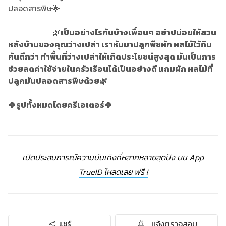
ปลอดสารพิษ🌟
🌿
เป็นอย่างไรกันบ้างเพื่อนๆ อย่าปบ่อยให้สวน
หลังบ้านของคุณว่างเปล่า เราหันมาปลูกพืชผัก ผลไม้ใว้กิน
กันดีกว่า ทำพื้นที่ว่างเปล่าให้เกิดประโยชน์สูงสุด มันเป็นการ
ช่วยลดค่าใช้จ่ายในครัวเรือนได้เป็นอย่างดี แถมผัก ผลไม้ที่
ปลูกมันปลอดสารพิษด้วย🌿
🍀รูปทั้งหมดโดยครีเอเตอร์🍀
เปิดประสบการณ์ความบันเทิงที่หลากหลายสุดปัง บน App
TrueID โหลดเลย ฟรี !
แจ้งตรวจสอบ
แชร์