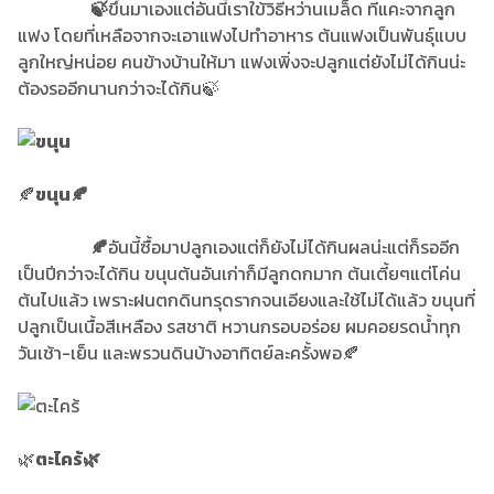
🍃
ขึ้นมาเองแต่อันนี้เราใข้วิธีหว่านเมล็ด ที่แคะจากลูก
แฟง โดยที่เหลือจากจะเอาแฟงไปทำอาหาร ต้นแฟงเป็นพันธ์ุแบบ
ลูกใหญ่หน่อย คนข้างบ้านให้มา แฟงเพิ่งจะปลูกแต่ยังไม่ได้กินน่ะ
ต้องรออีกนานกว่าจะได้กิน🍃
🍂
ขนุน🍂
🍂
อันนี้ซื้อมาปลูกเองแต่ก็ยังไม่ได้กินผลน่ะ
แต่ก็รออีก
เป็นปีกว่าจะได้กิน ขนุนต้นอันเก่าก็มีลูกดกมาก ต้นเตี้ยๆแต่โค่น
ต้นไปแล้ว เพราะฝนตกดินทรุดรากจนเอียงและใช้ไม่ได้แล้ว ขนุนที่
ปลูกเป็นเนื้อสีเหลือง รสชาติ หวานกรอบอร่อย ผมคอยรดน้ำทุก
วันเช้า-เย็น และพรวนดินบ้างอาทิตย์ละครั้งพอ🍂
🌿
ตะไคร้🌿