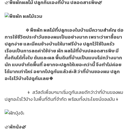
🌿
พืชผักผลไม้ ปลูกกินเองที่บ้าน ปลอดสารพิษ🌿
🍀
พืชผัก ผลไม้ที่ปลูกเองในบ้านมีความสำคัญ ต่อ
การใช้ชีวิตประจำวันของผมเป็นอย่างมาก เพราะว่าหาซื้อมา
ปลูกง่าย และมีคนข้างบ้านให้มาฟรีบ้าง ปลูกไว้ใช้ในครัว
เรือนเป็นการลดค่าใช้จ่าย ผัก ผลไม้ที่บ้านปลอดสารพิษ มี
ทั้งกินได้ทั้งใบ ต้นและผล พื้นดินที่บ้านเป็นแบบไม่กว้างมาก
นัก แบบจำกัดพื้นที่ อยากจะปลูกให้เยอะกว่านี้ จึงทำไม่ค่อย
ได้มากเท่าไหร่ อยากไปดูกันแล้วล่ะสิ ว่าที่บ้านของผม ปลูก
อะไรไว้บ้างไปดูกันเลย🍀
👦 สวัสดัเพื่อนๆมาเริ่มดูกันเลยดีกว่าว่าที่บ้านของผม
ปลูกอะไรไว้บ้าง ในพื้นที่ดินที่จำกัด พร้อมทั้งประโยชน์ของมัน👦
🌿
ผักบุ้ง🌿