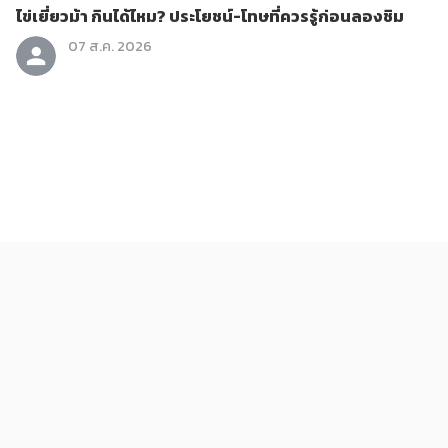
ไข่เยี่ยวม้า กินได้ไหม? ประโยชน์-โทษที่ควรรู้ก่อนลองชิม
07 ส.ค. 2026
ข่าวสาร
ถอนทิ้งทำไม? 6 วัชพืชกินได้ที่มีประโยชน์กว่าที่คิด
07 ส.ค. 2026