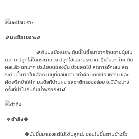
🍆
มะเขือเปราะ
🍆
🍆ต้นมะเขือเปราะ ต้นนี้ไปซื้อมาจากร้านขายปุ๋ยใน
ตลาด ปลูกใส่ในกระถาง วง ปลูกใข้เวลาประมาณ 2เดือนกว่าๆ ติด
ผลแล้ว ดกมาก ประโยชน์ของมัน ช่วยลดไข้ ลดการอักเสบ ลด
ระดับน้ำตาลในเลือด เมนูที่ชอบเอามาทำคือ แกงเขียวหวาน และ
ผัดพริกป่าใส่ไก่ มะเขือที่บ้านผม รสชาติกรอบอร่อย จะมีบ้างบาง
ครั้งที่นำไปกินกับน้ำพริกกะปิ🍆
🍀
ตำลึง🍀
🍀
มันขึ้นมาเองแต่ไม่ได้ปลูกน่ะ ชอบไปขึ้นตามข้างรั้ว