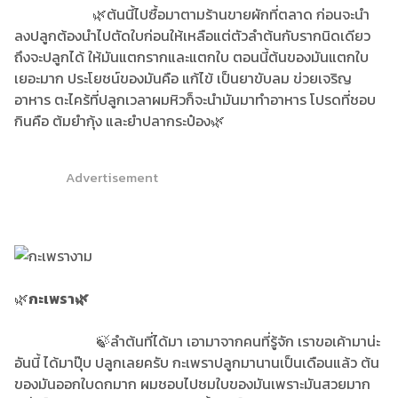
🌿ต้นนี้ไปซื้อมาตามร้านขายผักที่ตลาด ก่อนจะนำ
ลงปลูกต้องนำไปตัดใบก่อนให้เหลือแต่ตัวลำต้นกับรากนิดเดียว
ถึงจะปลูกได้ ให้มันแตกรากและแตกใบ ตอนนี้ต้นของมันแตกใบ
เยอะมาก ประโยชน์ของมันคือ แก้ไข้ เป็นยาขับลม ข่วยเจริญ
อาหาร ตะไคร้ที่ปลูกเวลาผมหิวก็จะนำมันมาทำอาหาร โปรดที่ชอบ
กินคือ ต้มยำกุ้ง และยำปลากระป๋อง🌿
Advertisement
🌿
กะเพรา🌿
🍃ลำต้นที่ได้มา เอามาจากคนที่รู้จัก เราขอเค้ามาน่ะ
อันนี้ ได้มาปุ๊บ ปลูกเลยครับ กะเพราปลูกมานานเป็นเดือนแล้ว ต้น
ของมันออกใบดกมาก ผมชอบไปชมใบของมันเพราะมันสวยมาก