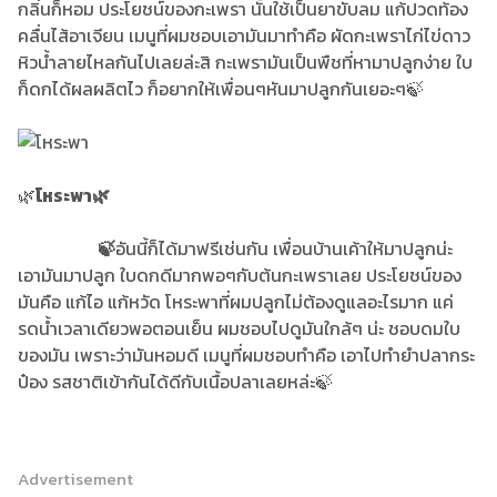
กลิ่นก็หอม ประโยชน์ของกะเพรา นั้นใช้เป็นยาขับลม แก้ปวดท้อง
คลื่นไส้อาเจียน เมนูที่ผมชอบเอามันมาทำคือ ผัดกะเพราไก่ไข่ดาว
หิวน้ำลายไหลกันไปเลยล่ะสิ กะเพรามันเป็นพืชที่หามาปลูกง่าย ใบ
ก็ดกได้ผลผลิตไว ก็อยากให้เพื่อนๆหันมาปลูกกันเยอะๆ🍃
🌿
โหระพา🌿
🍃
อันนี้ก็ได้มาฟรีเช่นกัน เพื่อนบ้านเค้าให้มาปลูกน่ะ
เอามันมาปลูก ใบดกดีมากพอๆกับต้นกะเพราเลย ประโยชน์ของ
มันคือ แก้ไอ แก้หวัด โหระพาที่ผมปลูกไม่ต้องดูแลอะไรมาก แค่
รดน้ำเวลาเดียวพอตอนเย็น ผมชอบไปดูมันใกล้ๆ น่ะ ชอบดมใบ
ของมัน เพราะว่ามันหอมดี เมนูที่ผมชอบทำคือ เอาไปทำยำปลากระ
ป๋อง รสชาติเข้ากันได้ดีกับเนื้อปลาเลยหล่ะ🍃
Advertisement