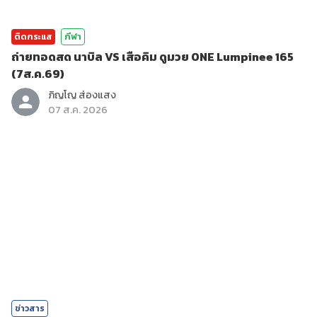
ติดกระแส
กีฬา
ถ่ายทอดสด นาบิล VS เสือคิม ดูมวย ONE Lumpinee 165
(7ส.ค.69)
ภิญโญ ส่องแสง
07 ส.ค. 2026
ข่าวสาร