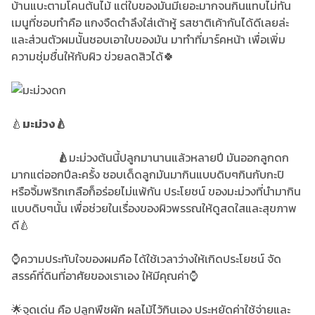
บ้านแบะตามโคนต้นไม้ แต่ใบของมันมีเยอะมากจนกินแทบไม่ทัน
เมนูที่ชอบทำคือ แกงจืดตำลึงใส่เต้าหู้ รสชาติเค้ากันได้ดีเลยล่ะ
และส่วนตัวผมน้ันชอบเอาใบของมัน มาทำที่มาร์คหน้า เพื่อเพิ่ม
ความชุ่มชื่นให้กับผิว ข่วยลดสิวได้🍀
🍐
มะม่วง🍐
🍐
มะม่วงต้นนี้ปลูกมานานแล้วหลายปี มันออกลูกดก
มากแต่ออกปีละครั้ง ชอบเด็ดลูกมันมากินแบบดิบๆกินกับกะปิ
หรือจิ้มพริกเกลือก็อร่อยไม่แพ้กัน ประโยชน์ ของมะม่วงที่นำมากิน
แบบดิบๆนั้น เพื่อช่วยในเรื่องของผิวพรรณให้ดูสดใสและสุขภาพ
ดี🍐
⌚ความประทับใจของผมคือ ได้ใช้เวลาว่างให้เกิดประโยชน์ จัด
สรรค์ที่ดินที่อาศัยของเราเอง ให้มีคุณค่า⌚
🌟จุดเด่น คือ ปลูกพืชผัก ผลไม้ไว้กินเอง ประหยัดค่าใช้จ่ายและ