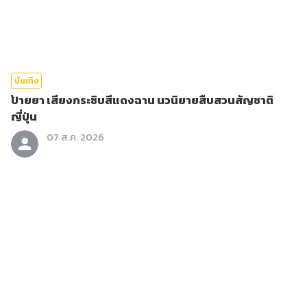
บันเทิง
ป้ายยา เสียงกระซิบสีแดงฉาน นวนิยายสืบสวนสัญชาติ
ญี่ปุ่น
07 ส.ค. 2026