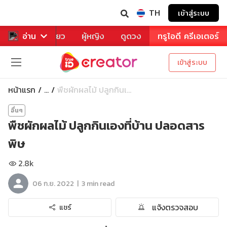
TH
เข้าสู่ระบบ
าหาร
อ่าน
ท่องเที่ยว
ผู้หญิง
ดูดวง
ทรูไอดี ครีเอเตอร์
เข้าสู่ระบบ
หน้าแรก
พืชผักผลไม้ ปลูกกินเ...
...
อื่นๆ
พืชผักผลไม้ ปลูกกินเองที่บ้าน ปลอดสาร
พิษ
2.8k
|
06 ก.ย. 2022
3 min read
แจ้งตรวจสอบ
แชร์