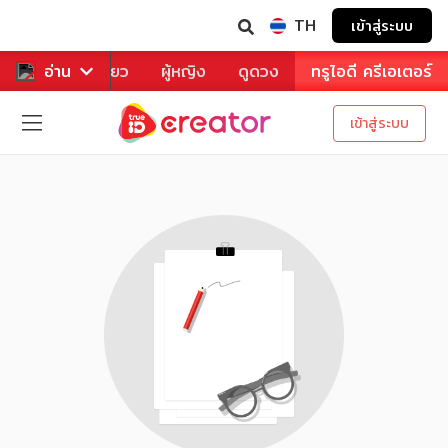
TH
เข้าสู่ระบบ
าหาร
อ่าน
ท่องเที่ยว
ผู้หญิง
ดูดวง
ทรูไอดี ครีเอเตอร์
เข้าสู่ระบบ