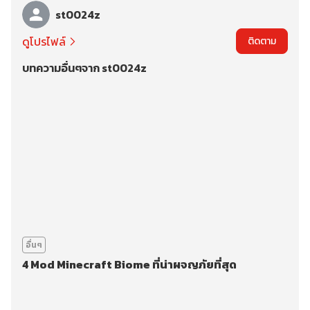
st0024z
ดูโปรไฟล์
ติดตาม
บทความอื่นๆจาก st0024z
อื่นๆ
4 Mod Minecraft Biome ที่น่าผจญภัยที่สุด