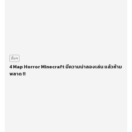
อื่นๆ
4 Map Horror Minecraft มีความน่าลองเล่น แล้วห้าม
พลาด !!