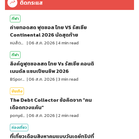
ติดกระแส
กีฬา
ถ่ายทอดสด ฟุตซอล ไทย VS รัสเซีย
Continental 2026 นัดสุดท้าย
หงส์ดรุณ
|
06 ส.ค. 2026
|
4
min read
กีฬา
ลิงค์ดูฟุตซอลสด ไทย Vs รัสเซีย คอนติ
เนนตัล แชมเปียนชิพ 2026
BSports8
|
06 ส.ค. 2026
|
3
min read
บันเทิง
The Debt Collector ข้อคิดจาก "คน
เดือดทวงแค้น"
ponydiary
|
06 ส.ค. 2026
|
2
min read
ท่องเที่ยว
ที่เที่ยวเดือนสิงหาคมแบบวันเดย์ทริปที่