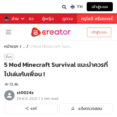
TH
เข้าสู่ระบบ
าหาร
อ่าน
ท่องเที่ยว
ผู้หญิง
ดูดวง
ทรูไอดี ครีเอเตอร์
เข้าสู่ระบบ
หน้าแรก
5 Mod Minecraft Surv...
...
อื่นๆ
5 Mod Minecraft Survival เเนะนำควรที่
ไปเล่นกับเพื่อน !
13.4k
st0024z
|
29 พ.ค. 2021
2 min read
แจ้งตรวจสอบ
แชร์