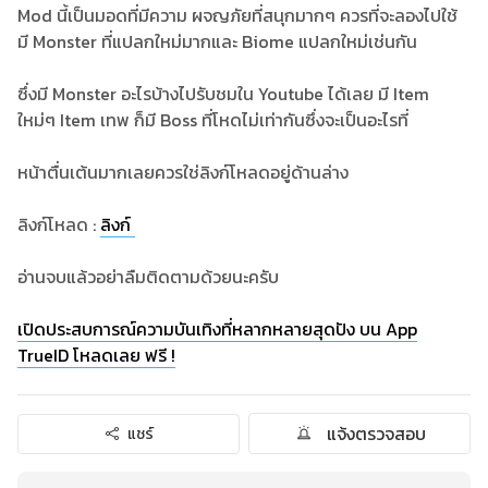
Mod นี้เป็นมอดที่มีความ ผจญภัยที่สนุกมากๆ ควรที่จะลองไปใช้
มี Monster ที่แปลกใหม่มากและ Biome แปลกใหม่เช่นกัน
ซึ่งมี Monster อะไรบ้างไปรับชมใน Youtube ได้เลย มี Item
ใหม่ๆ Item เทพ ก็มี Boss ที่โหดไม่เท่ากันซึ่งจะเป็นอะไรที่
หน้าตื่นเต้นมากเลยควรใช่ลิงก์โหลดอยู่ด้านล่าง
ลิงก์โหลด :
ลิงก์
อ่านจบแล้วอย่าลืมติดตามด้วยนะครับ
เปิดประสบการณ์ความบันเทิงที่หลากหลายสุดปัง บน App
TrueID โหลดเลย ฟรี !
แจ้งตรวจสอบ
แชร์