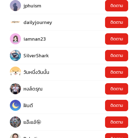
jphuism
ติดตาม
dailyjourney
ติดตาม
iamnan23
ติดตาม
SilverShark
ติดตาม
วันหนึ่งวันนั้น
ติดตาม
หงส์ดรุณ
ติดตาม
ฝันดี
ติดตาม
แอ๊ะแอ๋🤪
ติดตาม