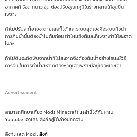
อากาศที่ ร้อน หนาว อุ่น ต้องปรับอุณหภูมิในร่างกลายให้อุ่นขึ้น
เพราะ
ถ้าไม่ปรับละก็อาจจะตายเลยก็ได้ และระบบสุดเจ๋งคือระบบหิวน้ำ
การกินน้ำนั้นต้องนำไปต้มก่อน ทำไหมถึงต้มละก็เพราะทำให้สะอาด
ไงละ
ถ้าไม่ต้มจะติดพิษจากน้ำที่ไม่สะอาดจึงต้องต้มน้ำอย่างไรนะมีวิธี
การอื่น ในการทำน้ำสะอาดต้องหาดูเอาเพราะมีอยู่เยอะแยะเลย
Advertisement
สามารถศึกษาเกี่ยว Mods Minecraft เหล่านี้ได้ค้นหาใน
Youtube เอาเลย ลิงก์อยู่ใต้ล่างบทความ
ลิงก์โหลด Mod :
ลิงก์