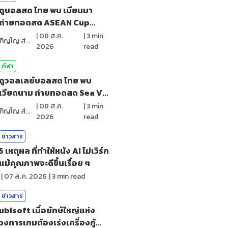
ดูบอลสด ไทย พบ เมียนมา
ถ่ายทอดสด ASEAN Cup
2026 (8 ส.ค. 69)
|
08 ส.ค.
|
3
min
ภิญโญ ส่องแสง
2026
read
กีฬา
ดูวอลเลย์บอลสด ไทย พบ
เวียดนาม ถ่ายทอดสด Sea V
League 2026
|
08 ส.ค.
|
3
min
ภิญโญ ส่องแสง
2026
read
ข่าวสาร
5 เหตุผล ที่ทำให้หนัง AI ไม่เวิร์ก
แม้คุณภาพจะดีขึ้นเรื่อย ๆ
|
07 ส.ค. 2026
|
3
min read
ข่าวสาร
ubisoft เมื่อยักษ์ใหญ่แห่ง
วงการเกมต้องเร่งเครื่องกู้