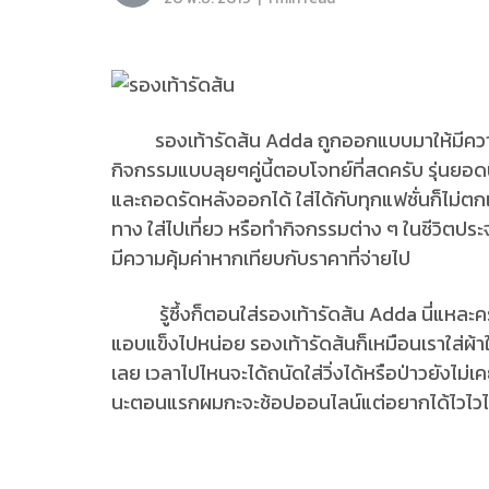
รองเท้ารัดส้น Adda ถูกออกแบบมาให้มีความยื
กิจกรรมแบบลุยๆคู่นี้ตอบโจทย์ที่สดครับ รุ่นยอ
และถอดรัดหลังออกได้ ใส่ได้กับทุกแฟชั่นก็ไม่ต
ทาง ใส่ไปเที่ยว หรือทำกิจกรรมต่าง ๆ ในชีวิตประ
มีความคุ้มค่าหากเทียบกับราคาที่จ่ายไป
รู้ซึ้งก็ตอนใส่รองเท้ารัดส้น Adda นี่แหละครั
แอบแข็งไปหน่อย รองเท้ารัดส้นก็เหมือนเราใส่ผ้าใ
เลย เวลาไปไหนจะได้ถนัดใส่วิ่งได้หรือป่าวยังไม
นะตอนแรกผมกะจะช้อปออนไลน์แต่อยากได้ไวไ