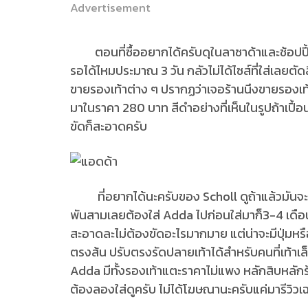
Advertisement
ตอนที่ซื้ออยากได้ครับดุในลาซาด้าและช้อปปี้แล
รอได้ไหมประมาณ 3 วัน กลัวไม่ได้ไซส์ที่ใส่เลยต
ขายรองเท้าต่าง ๆ ปรากฏว่าเจอร้านนึงขายรองเท้
มาในราคา 280 บาท สีดำอย่างที่เห็นในรูปถ้าเปื้
ขัดก็สะอาดครับ
ที่อยากได้นะครับของ Scholl ดูถ้าแล้วมันจะน
พันสามเลยต้องใส่ Adda ไปก่อนใส่มาก็3-4 เดือนละ 
สะอาดละไม่ต้องขัดอะไรมากมาย แต่น่าจะมีปุ่มหรื
ตรงส้น ปรับตรงรัดปลายเท้าได้สำหรับคนที่เท้าเล
Adda มีทั้งรองเท้าแตะราคาไม่แพง หลักสิบหลั
ต้องลองใส่ดูครับ ไม่ได้โฆษณานะครับแค่มารีวิว