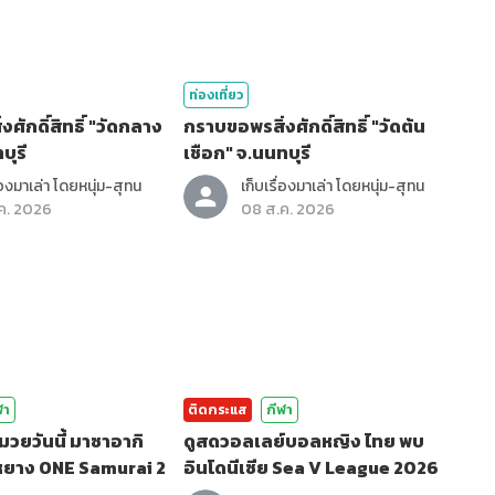
ท่องเที่ยว
ศักดิ์สิทธิ์ "วัดกลาง
กราบขอพรสิ่งศักดิ์สิทธิ์ "วัดต้น
บุรี
เชือก" จ.นนทบุรี
ื่องมาเล่า โดยหนุ่ม-สุทน
เก็บเรื่องมาเล่า โดยหนุ่ม-สุทน
ค. 2026
08 ส.ค. 2026
ฬา
ติดกระแส
กีฬา
วยวันนี้ มาซาอากิ
ดูสดวอลเลย์บอลหญิง ไทย พบ
งหยาง ONE Samurai 2
อินโดนีเซีย Sea V League 2026