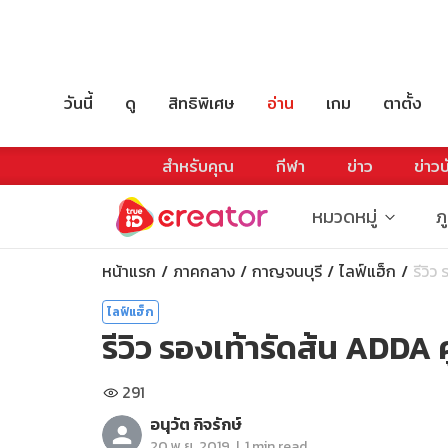
วันนี้
ดู
สิทธิพิเศษ
อ่าน
เกม
ตาตั้ง
สำหรับคุณ
กีฬา
ข่าว
ข่าวบ
หมวดหมู่
ภ
หน้าแรก
ภาคกลาง
กาญจนบุรี
ไลฟ์แฮ็ก
รีวิว 
ไลฟ์แฮ็ก
รีวิว รองเท้ารัดส้น ADDA 
291
อนุวัต กิจรักษ์
|
20 พ.ย. 2019
1 min read