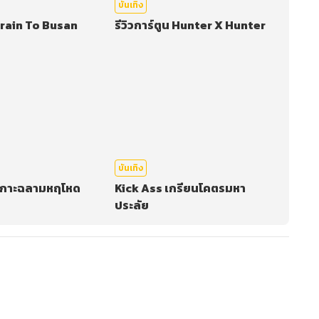
บันเทิง
Train To Busan
รีวิวการ์ตูน Hunter X Hunter
บันเทิง
เกาะฉลามหฤโหด
Kick Ass เกรียนโคตรมหา
ประลัย
ะบบเพื่อทำการคอมเม้นต์