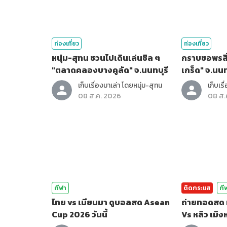
ท่องเที่ยว
ท่องเที่ยว
หนุ่ม-สุทน ชวนไปเดินเล่นชิล ๆ
กราบขอพรสิ่ง
"ตลาดคลองบางคูลัด" จ.นนทบุรี
เกร็ด" จ.นนท
เก็บเรื่องมาเล่า โดยหนุ่ม-สุทน
เก็บเร
08 ส.ค. 2026
08 ส.
กีฬา
ติดกระแส
กี
ไทย vs เมียนมา ดูบอลสด Asean
ถ่ายทอดสด ม
Cup 2026 วันนี้
Vs หลิว เมิ