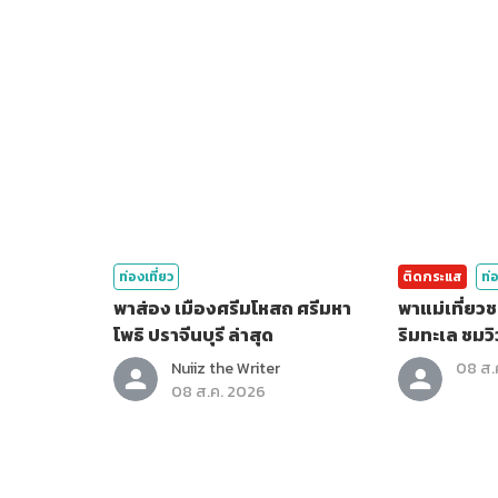
ท่องเที่ยว
ติดกระแส
ท่อ
พาส่อง เมืองศรีมโหสถ ศรีมหา
พาแม่เที่ยวชลบุรี ไหว้พระ
โพธิ ปราจีนบุรี ล่าสุด
ริมทะเล ชมวิ
Nuiiz ​the​ Writer​
08 ส.
08 ส.ค. 2026