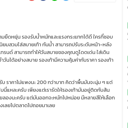
ดหยุ่น รองรับน้ำหนักและแรงกระแทกได้ดี ใครที่ชอบ
ดนิยมสวมใส่สบายเท้า กันน้ำ สามารถปรับระดับหน้า-หลัง
กเทรนด์ สามารถทำให้วันสบายของคุณดูโดดเด่น ใส่เดิน
จำวันได้อย่างสบาย รองเท้ามีความคุ้มค่ากับราคา รองเท้า
บ ราคาไม่แพงนะ 200 กว่าบาท คิดว่าพื้นมันจะนุ่ม ๆ แต่
บนี่แหละครับ เพียงแต่เรารัดให้รองเท้ามันอยู่ติดกับส้น
่เคยลองนะครับ แต่มันออกจะหนักไปหน่อย มีหลายสีให้เลือก
วไงเลยไปตลาดไปถอยมาเลย