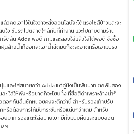
้วคิดเอาไว้ในใจว่าจะสั่งออนไลน์จะได้ตรงไซส์ป่าวและจะ
ัดสินใจ ขับรถไปตลาดใกล้กับที่ทำงาน แวะไปถามตามร้าน
ารัดส้น Adda พอดี ถามและลองใส่แล้วใส่ได้พอดี จึงซื้อ
อนฝุ่นล้างน้ำก็ออกละเอาน้ำฉีดมันก็จะสะอาดหรือเอาแปรง
ุ่มและใส่สบายกว่า Adda แต่คู่นึงเป็นพันบาท ตกพันสอง
ใส่ให้พังหรือขาดก็จะโยนทิ้ง ที่ซื้อสีดำเพราะล้างน้ำก็
อดอกกันลื่นซักหน่อยคงจะดีกว่านี้ สำหรับรองเท้าปรับ
็กหรือต้องการให้มันกระชับหรือแน่นกว่าเดิม สำหรับ
กร้อยบาท รองแตะใส่สบายเบา มีทั้งแบบคีบและแบบสอด
เฉย ๆ