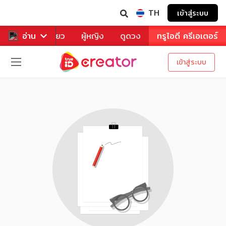
TH
เข้าสู่ระบบ
าหาร
อ่าน
ท่องเที่ยว
ผู้หญิง
ดูดวง
ทรูไอดี ครีเอเตอร์
เข้าสู่ระบบ