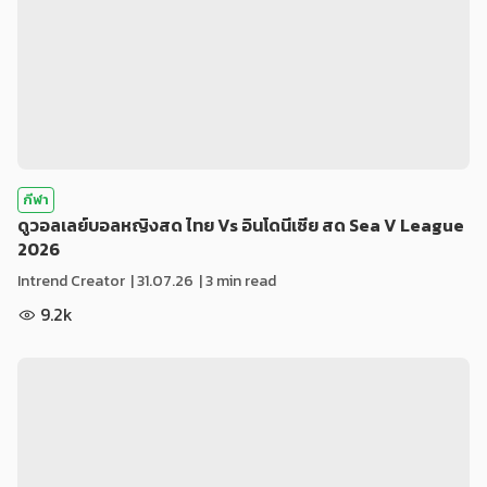
กีฬา
ดูวอลเลย์บอลหญิงสด ไทย Vs อินโดนีเซีย สด Sea V League
2026
Intrend Creator
|
31.07.26
| 3 min read
9.2k