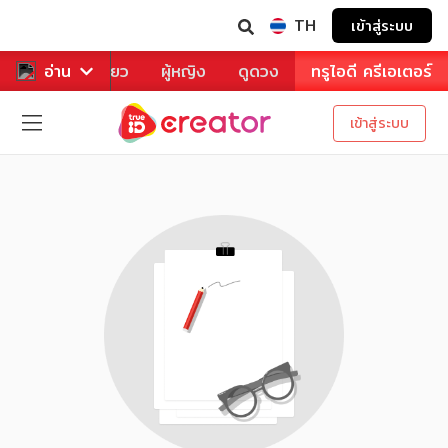
TH
เข้าสู่ระบบ
าหาร
อ่าน
ท่องเที่ยว
ผู้หญิง
ดูดวง
ทรูไอดี ครีเอเตอร์
เข้าสู่ระบบ