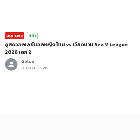
ติดกระแส
กีฬา
ดูสดวอลเลย์บอลหญิง ไทย vs เวียดนาม Sea V League
2026 เลก 2
Getoe
09 ส.ค. 2026