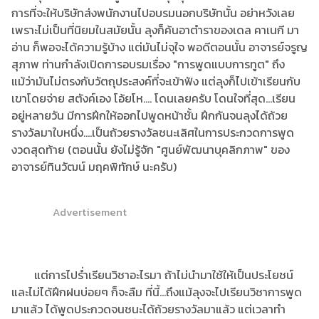
การที่จะให้บริษัทส่งพนักงานไปอบรมนอกบริษัทนั้น อย่าหวังเลย
เพราะไม่เป็นที่นิยมในสมัยนั้น ลุงก็ค้นอาตำราของเดล คาเนกี มา
อ่าน ก็พอจะได้ความรู้บ้าง แต่มันไม่จุใจ พอดีตอนนั้น อาจารย์จรูญ
สุภาพ ท่านกำลังเปิดการอบรมเรื่อง "การพูดแบบการทูต" ถึง
แม้ว่ามันไม่ตรงกับวัตถุประสงค์ที่จะเข้าฟัง แต่ลุงก็ไปเข้าเรียนกับ
เขาโดยจ่าย สตังค์เอง โอ้ยโห.... โดนเลยครับ โดนใจที่สุด...เรียน
อยู่หลายวัน มีการฝึกให้ออกไปพูดหน้าชั้น ฝึกกันจนลุงได้ถ้วย
รางวัลมาใบหนึ่ง....เป็นถ้วยรางวัลชนะเลิศในการประกวดการพูด
งวดสุดท้าย (ตอนนั้น ยังไม่รู้จัก "ศูนย์พัฒนาบุคลิกภาพ" ของ
อาจารย์ทินวัฒน์ มฤคพิทักษ์ นะครับ)
Advertisement
แต่การไปร่ำเรียนวิชาอะไรมา ถ้าไม่นำมาใช้ให้เป็นประโยชน์
และไม่ได้ฝึกฝนบ่อยๆ ก็จะลืม ที่นี้...ถึงแม้ลุงจะไปเรียนวิชาการพูด
มาแล้ว ได้พูดประกวดจนชนะได้ถ้วยรางวัลมาแล้ว แต่เวลาทำ