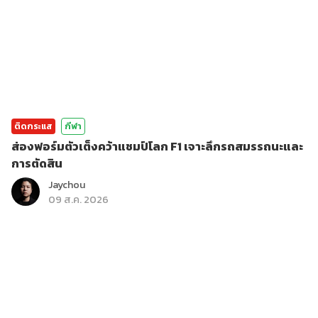
ติดกระแส
กีฬา
ส่องฟอร์มตัวเต็งคว้าแชมป์โลก F1 เจาะลึกรถสมรรถนะและ
การตัดสิน
Jaychou
09 ส.ค. 2026