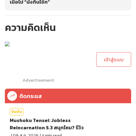
เมื่อไป “นั่งกินโจ๊ก”
ความคิดเห็น
กรุณาเข้าสู่ระบบเพื่อ
ทำการคอมเม้นต์
เข้าสู่ระบบ
Advertisement
ติดกระแส
บันเทิง
Mushoku Tensei: Jobless
Reincarnation S.3 สนุกไหม? รีวิว
|
09 ส.ค. 2026
|
4
min read