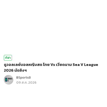
กีฬา
ดูวอลเลย์บอลหญิงสด ไทย Vs เวียดนาม Sea V League
2026 นัดชิงฯ
BSports8
09 ส.ค. 2026