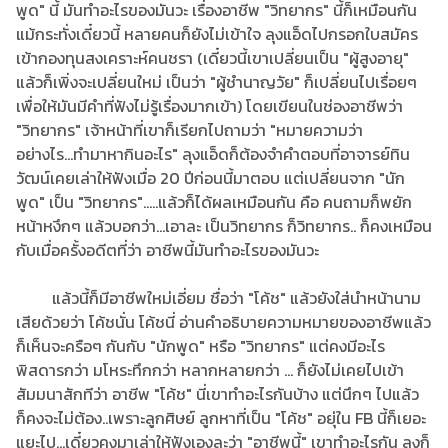
พูด" นี้ มันทำอะไรของมันวะ เรื่องอาชีพ "วิทยากร" นี้ก็เหมือนกัน
แม้กระทั่งเดี๋ยวนี้ หลายคนก็ยังไม่เข้าใจ ลุงแอ็ดไปกรอกใบสมัคร
เข้ากองทุนสงเคราะห์คนชรา (เดี๋ยวนี้เขาเปลี่ยนเป็น "ผู้สูงอายุ"
แล้วก็เพิ่งจะเปลี่ยนใหม่ เป็นว่า "ผู้ชำนาญวัย" ก็เปลี่ยนไปเรื่อยๆ
เพื่อให้มันมีคำที่ฟังไม่รู้เรื่องมากเข้า) โดยเขียนในช่องอาชีพว่า
"วิทยากร" เจ้าหน้าที่เขาก็เรียกไปถามว่า "หมายความว่า
อย่างไร...ทำมาหากินอะไร" ลุงแอ็ดก็ต้องจำคำตอบที่อาจารย์ทิน
วัฒน์เคยเล่าให้ฟังเมื่อ 20 ปีก่อนนี้มาตอบ แต่เปลี่ยนจาก "นัก
พูด" เป็น "วิทยากร".....แล้วก็ได้ผลเหมือนกัน คือ คนถามก็พยัก
หน้าหงึกๆ แล้วบอกว่า...เอาละ เป็นวิทยากร ก็วิทยากร.. ก็คงเหมือน
กับเมื่อครั้งอดีตที่ว่า อาชีพนี้มันทำอะไรของมันวะ
แล้วนี้ก็มีอาชีพใหม่เอี่ยม ชื่อว่า "โค้ช" แล้วยังใส่นำหน้านาม
เสียด้วยว่า โค้ชนั่น โค้ชนี่ อ่านคำอธิบายความหมายของอาชีพแล้ว
ก็เห็นจะครือๆ กันกับ "นักพูด" หรือ "วิทยากร" แต่คงมีอะไร
พิสดารกว่า มโหระทึกกว่า หลากหลายกว่า ... ก็ยังไม่เคยไปเข้า
สัมมนาสักทีว่า อาชีพ "โค้ช" นี่เขาทำอะไรกันบ้าง แต่นึกๆ ไปแล้ว
ก็คงจะไม่ต้อง..เพราะลูกศิษย์ ลูกหาที่เป็น "โค้ช" อยุ่ใน FB นี้ก็เยอะ
แยะไป...เดี๋ยวคงมาเล่าให้ฟังเองละว่า "อาชีพนี้" เขาทำอะไรกัน ลุงก็