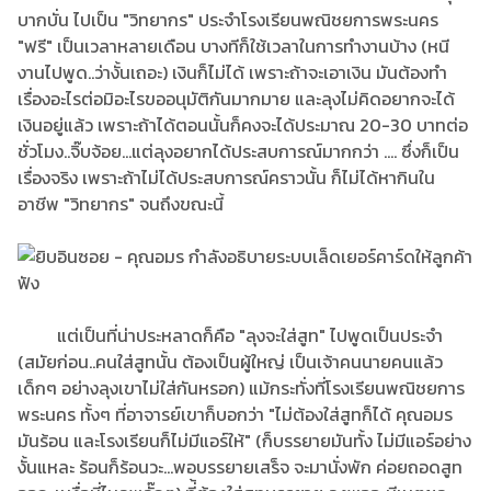
บากบั่น ไปเป็น "วิทยากร" ประจำโรงเรียนพณิชยการพระนคร
"ฟรี" เป็นเวลาหลายเดือน บางทีก็ใช้เวลาในการทำงานบ้าง (หนี
งานไปพูด..ว่างั้นเถอะ) เงินก็ไม่ได้ เพราะถ้าจะเอาเงิน มันต้องทำ
เรื่องอะไรต่อมิอะไรขออนุมัติกันมากมาย และลุงไม่คิดอยากจะได้
เงินอยู่แล้ว เพราะถ้าได้ตอนนั้นก็คงจะได้ประมาณ 20-30 บาทต่อ
ชั่วโมง..จิ๊บจ้อย...แต่ลุงอยากได้ประสบการณ์มากกว่า .... ซึ่งก็เป็น
เรื่องจริง เพราะถ้าไม่ได้ประสบการณ์คราวนั้น ก็ไม่ได้หากินใน
อาชีพ "วิทยากร" จนถึงขณะนี้
แต่เป็นที่น่าประหลาดก็คือ "ลุงจะใส่สูท" ไปพูดเป็นประจำ
(สมัยก่อน..คนใส่สูทนั้น ต้องเป็นผู้ใหญ่ เป็นเจ้าคนนายคนแล้ว
เด็กๆ อย่างลุงเขาไม่ใส่กันหรอก) แม้กระทั่งที่โรงเรียนพณิชยการ
พระนคร ทั้งๆ ที่อาจารย์เขาก็บอกว่า "ไม่ต้องใส่สูทก็ได้ คุณอมร
มันร้อน และโรงเรียนก็ไม่มีแอร์ให้" (ก็บรรยายมันทั้ง ไม่มีแอร์อย่าง
งั้นแหละ ร้อนก็ร้อนวะ...พอบรรยายเสร็จ จะมานั่งพัก ค่อยถอดสูท