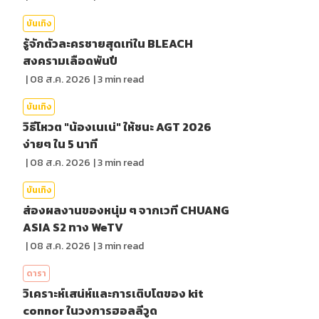
บันเทิง
รู้จักตัวละครชายสุดเท่ใน BLEACH
สงครามเลือดพันปี
|
08 ส.ค. 2026
|
3
min read
บันเทิง
วิธีโหวต "น้องเนเน่" ให้ชนะ AGT 2026
ง่ายๆ ใน 5 นาที
|
08 ส.ค. 2026
|
3
min read
บันเทิง
ส่องผลงานของหนุ่ม ๆ จากเวที CHUANG
ASIA S2 ทาง WeTV
|
08 ส.ค. 2026
|
3
min read
ดารา
วิเคราะห์เสน่ห์และการเติบโตของ kit
connor ในวงการฮอลลีวูด