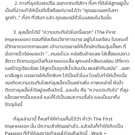
2. การที่ลุงขับรถปรือ..ออกจากบริษัทฯ ทั้งๆ ที่ยังใส่สูทอยู่นั้น
เป็นที่น่าจะทำให้เป็นที่เชื่อถือแก่นายได้ว่า "คุณอมรออกไปหา
ลูกค้า..." ทั้งๆ ที่จริงๆ แล้ว คุณอมรมีชั่วโมงสอนในวันนั้น
3. ลุงแอ็ดได้มี "ความประทับใจในครั้งแรก" (The First
Impression) ตอนที่ยังเรียนวิชาการขาย อยู่ในโรงเรียน ในขณะที่
มีวิทยากรจากภายนอก เข้ามาบรรยายให้เด็กนักเรียนรุ่นเปี๊ยก ที่
นั่งตาแป๊วจ้องมองว่า "....คนอะไรวะ หล่ออิบอ๋ายเลย ใส่เสื้อแขนยาว
สีขาว ติดกระดุมเบิ้ลที่ปลายแขนเสื้อ ผูกเนคไทสีแดงอ่อน มีที่คาด
เนคไทดูเรียบร้อย ใส่สูทเป็นชุดสีน้ำเงินเข้ม ผมเผ้าทันสมัย" ...ออก
มายืนพูด บรรยายให้เด็กฟังๆ ได้เป็นชั่วโมง โดยไม่ทำให้เด็กเบื่อ
จนเกิดความประทับใจแก่ลุงแอ็ดเป็นอย่างยิ่ง ภาพเหล่านี้ ยังจำ
ติดตาลุงแอ็ดได้อยู่จนถึงบัดนี้....และนั่น คือ "ความประทับใจ" ที่ลุง
แอ็ดอยากเป็นเซลล์ และก็ได้เป็นสมความตั้งใจ และเป็นมาถึง
ปัจจุบันนี้
ที่ลุงเล่ามานี้ ก็คงทำให้ท่านเห็นได้ว่า คำว่า The First
Impression นั้น มีความสำคัญอย่างไร...แล้วมันก็ทำให้เกิดเป็น
Passion ที่ทำให้ลุงขายตัวเองได้จนถึงบัดนี้ ...Work =