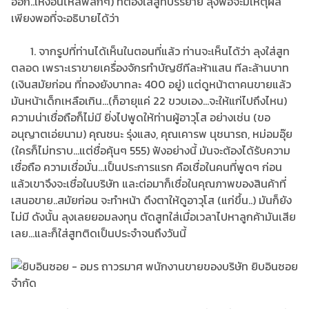
ออก..เหงื่อนี่ไหลพลั๊กๆ) ที่้ต้องใส่สูทบรรยาย ลุงพอจะมีเหตุผล
เพียงพอที่จะอธิบายได้ว่า
1. จากรูปที่ท่านได้เห็นในตอนที่แล้ว ท่านจะเห็นได้ว่า ลุงใส่สูท
ตลอด เพราะเราขายเครื่องจักรทำบัญชีทีละห้าแสน ทีละล้านบาท
(เงินสมัยก่อน ที่ทองยังบาทละ 400 อยู่) แต่ดูหน้าตาคนขายแล้ว
มันหน้าเด็กเหลือเกิน...(ก็อายุแค่ 22 ขวบเอง...จะให้แก่ไปถึงไหน)
ความน่าเชื่อถือก็ไม่มี ยิ่งไปพูดให้ท่านผู้อาวุโส อย่างเช่น (ขอ
อนุญาตเอ่ยนาม) คุณชนะ รุ่งแสง, คุณเคารพ นุชนารถ, หม่อมอุ๊ย
(ใครก็ไม่ทราบ...แต่ชื่อคุ้นๆ 555) ฟังอย่างนี้ มันจะต้องได้รับความ
เชื่อถือ ความเชื่อมั่น...เป็นประการแรก คือเชื่อในคนที่พูดๆ ก่อน
แล้วเขาจึงจะเชื่อในบริษัท และต่อมาก็เชื่อในคุณภาพของสินค้าที่
เสนอขาย..สมัยก่อน จะทำหน้า ดึงตาให้ดูอาวุโส (แก่ขึ้น..) มันก็ยัง
ไม่มี ดังนั้น ลุงเลยยอมลงทุน ตัดสูทใส่เมื่อเวลาไปหาลูกค้ามันเสีย
เลย...และก็ใส่สูทติดเป็นประจำจนถึงวันนี้