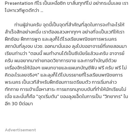
Presentation ทีไร เป็นเหงื่อซิก ขาสั่นทุกทีไป อย่ากระนั้นเลย เรา
ไปหาเวทีพูดดีกว่า ...
ท่านผู้อ่านครับ จุดนี้เป็นจุดที่สำคัญที่สุดในการจะทำอะไรให้
สำเร็จสักอย่างหนึ่ง เราต้องแสวงหาทุกๆ อย่างที่จะเป็นเวทีให้เรา
ฝึกซ้อม ฝึกการพูด และลุงก็ได้โรงเรียนพณิชยการพระนคร
สถาบันที่ลุงจบ ปวช. ออกมานั่นเอง ลุงไปขออาจารย์ที่เคยสอนมา
เรียนท่านว่า "ตอนนี้ ผมทำงานได้เป็นซีเนียร์แล้วนะครับ อาจารย์
ครับ ผมอยากมาถ่ายทอดวิชาการขาย และการทำบัญชีด้วย
เครื่องจักรให้น้องๆ แผนกขายและแผนกบัญชีฟัง ฟรี ครับ ฟรี ไม่
คิดอะไรเลยจริงๆ" และลุงก็ได้ไปบรรยายที่โรงเรียนพณิชยการ
พระนคร เป็นเวทีสำหรับฝึกซ้อมการเตรียมตัว การเริ่มกล่าว
ทักทาย การเข้าเนื้อหาสาระ การแทรกมุกขบขันที่ทำให้นักเรียนไม่
เบื่อ และนั่นก็คือ "จุดเริ่มต้น" ของลุงแอ็ดในการเป็น "วิทยากร" ใน
อีก 30 ปีต่อมา
Advertisement