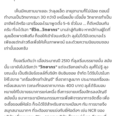
เห็นมีคนถามมาเยอะ ว่าลุงแอ็ด อายุอานามก็ไม่น้อย ตอนนี้
ทำงานเป็นวิทยากรมา 30 กว่าปี เหนื่อยมั้ย เบื่อมั้ย วิทยากรทำเป็น
อาชีพได้หรือ เอาเรื่องอะไรมาพูดตั้ง 5-6 ชั่วโมง .... ก็ดีเหมือนกัน
ครับ ที่จะได้เอา
"ชีวิต...วิทยากร"
มาเล่าสู่กันฟัง หากมีท่านผู้ใดที่
ลุงแอ็ดพาดพิงถึง ก็ขอให้เข้าใจนะครับว่า ลุงไม่ได้มีเจตนาอะไร
เพียงแต่กล่าวถึงเพื่อให้เห็นภาพพจน์ และด้วยความนิยมชมชอบ
เท่านั้นเองครับ
ก็ขอเริ่มต้นว่า เมื่อประมาณปี 2510 ที่ลุงเริ่มบรรยายนั้น สมัย
นั้น เขายังไม่เรียกว่า
"วิทยากร"
แต่จะเรียกอย่างไร ลุงก็ไม่รู้ ลุง
ขณะนั้น เป็นซีเนียร์เซลล์ที่บริษัท ยิบอินซอย จำกัด ได้รับโปรโมท
ให้ไปขาย "เครื่องจักรทำบัญชี" ซึ่งราคาสูงมาก ประมาณเครื่องละ
หนึ่งแสนบาท (ขณะที่ทองราคาบาทละ 400 บาท) ลุงได้รับมอบ
หมายให้ไปขายธนาคารแห่งหนึ่ง ซึ่งการขายเครื่องจักรลงบัญชี
สมัยนั้น ธนาคารเขามีคณะกรรมการเพื่อพิจารณาการจัดซื้อ เพื่อ
จะซื้อของยี่ห้อใด ก็จะได้ใช้สำหรับสาขาเหมือนๆ กัน การขายจึง
สนุกสนานมากๆ ที่จะต้องขายแข่งกับยี่ห้อดังๆ เช่น NCR ของ