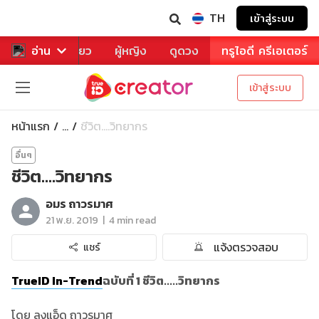
TH
เข้าสู่ระบบ
าหาร
อ่าน
ท่องเที่ยว
ผู้หญิง
ดูดวง
ทรูไอดี ครีเอเตอร์
เข้าสู่ระบบ
หน้าแรก
ชีวิต....วิทยากร
...
อื่นๆ
ชีวิต....วิทยากร
อมร ถาวรมาศ
|
21 พ.ย. 2019
4 min read
แจ้งตรวจสอบ
แชร์
TrueID In-Trend
ฉบับที่ 1 ชีวิต.....วิทยากร
โดย ลุงแอ็ด ถาวรมาศ