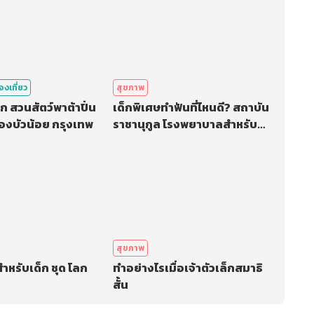
่องเที่ยว
สุขภาพ
เด็ก สวนสัตว์พาต้าปิ่น
เด็กพิเศษทำฟันที่ไหนดี? สถาบัน
ูคิงคองบัวน้อย กรุงเทพ
ราชานุกูล โรงพยาบาลสำหรับ
เด็กพิเศษ
สุขภาพ
ำหรับเด็ก ชุด โลก
ทำอย่างไรเมื่อเจ้าตัวเล็กสมาธิ
สั้น