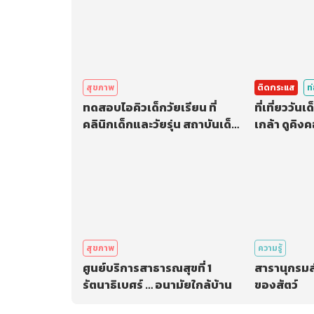
สุขภาพ
ติดกระแส
ท
ทดสอบไอคิวเด็กวัยเรียน ที่
ที่เที่ยววัน
คลินิกเด็กและวัยรุ่น สถาบันเด็ก
เกล้า ด
มหิดล ศาลายา
สุขภาพ
ความรู้
ศูนย์บริการสาธารณสุขที่ 1
สารานุกรมส
รัตนาธิเบศร์ … อนามัยใกล้บ้าน
ของสัตว์