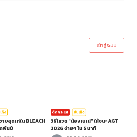
ะบบเพื่อทำการคอมเม้นต์
เข้าสู่ระบบ
เทิง
ติดกระแส
บันเทิง
ครชายสุดเท่ใน BLEACH
วิธีโหวต "น้องเนเน่" ให้ชนะ AGT
ดพันปี
2026 ง่ายๆ ใน 5 นาที