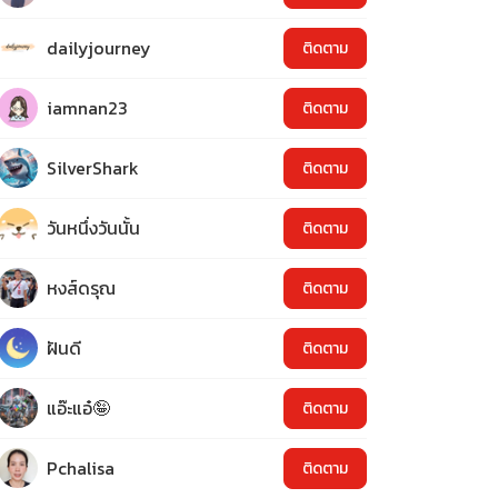
dailyjourney
ติดตาม
iamnan23
ติดตาม
SilverShark
ติดตาม
วันหนึ่งวันนั้น
ติดตาม
หงส์ดรุณ
ติดตาม
ฝันดี
ติดตาม
แอ๊ะแอ๋🤪
ติดตาม
Pchalisa
ติดตาม