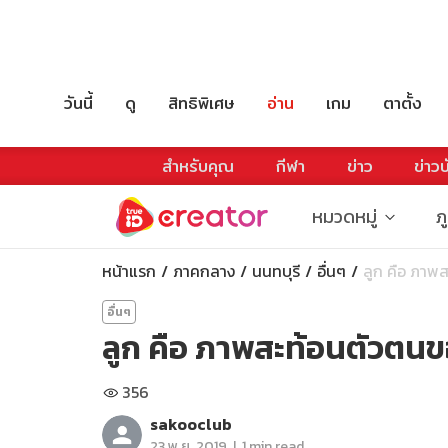
วันนี้
ดู
สิทธิพิเศษ
อ่าน
เกม
ตาตั้ง
สำหรับคุณ
กีฬา
ข่าว
ข่าวบ
หมวดหมู่
ภ
หน้าแรก
ภาคกลาง
นนทบุรี
อื่นๆ
ลูก คือ ภาพสะ
อื่นๆ
ลูก คือ ภาพสะท้อนตัวตนข
356
sakooclub
|
23 พ.ย. 2019
1 min read