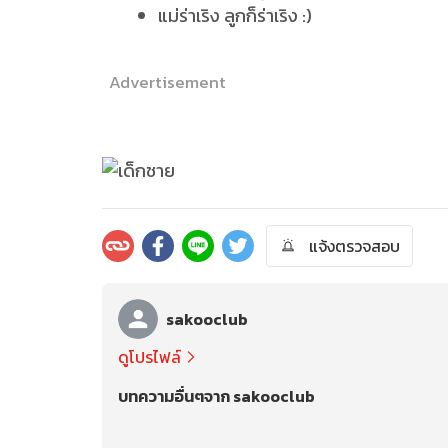
แม่ร่าเริง ลูกก็ร่าเริง :)
Advertisement
แจ้งตรวจสอบ
sakooclub
ดูโปรไฟล์
บทความอื่นๆจาก sakooclub