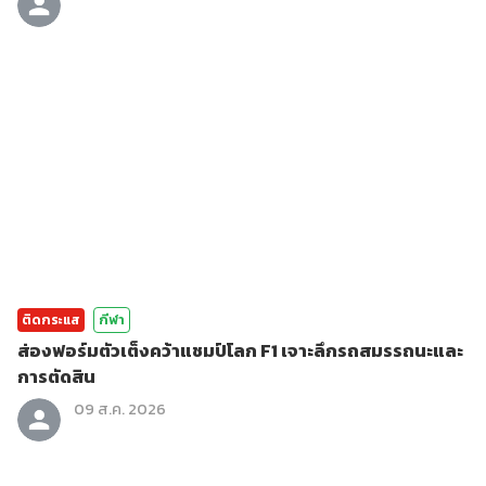
ติดกระแส
กีฬา
ส่องฟอร์มตัวเต็งคว้าแชมป์โลก F1 เจาะลึกรถสมรรถนะและ
การตัดสิน
09 ส.ค. 2026