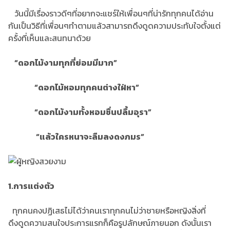
วันนี้มีเรื่องราวดีๆที่อยากจะแชร์ให้เพื่อนๆที่น่ารักทุกคนได้อ่าน
กันเป็นวิธีที่เพื่อนๆทำตามแล้วสามารถดึงดูดความประทับใจตั้งแต่
ครั้งที่เห็นและสนทนาด้วย
“ดอกไม้งามทุกที่ย่อมมีมาก”
“ดอกไม้หอมทุกคนต่างใฝ่หา”
“ดอกไม้งามทั้งหอมชื่นปลื้มอุรา”
“แล้วใครหนาจะลืมลงดงภมร”
1.การแต่งตัว
ทุกคนคงปฏิเสธไม่ได้ว่าคนเราทุกคนไม่ว่าชายหรือหญิงสิ่งที่
ดึงดูดความสนใจประการแรกก็คือรูปลักษณ์ภายนอก ดังนั้นเรา