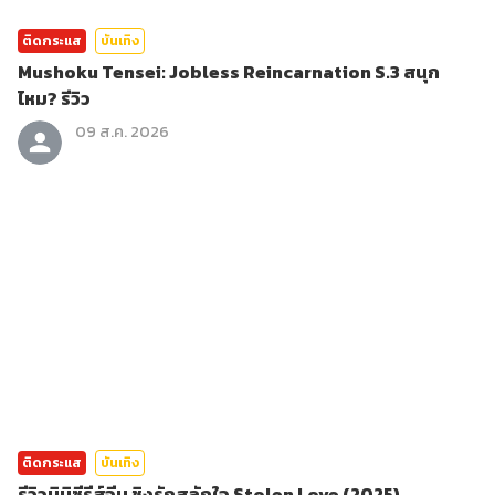
ติดกระแส
บันเทิง
Mushoku Tensei: Jobless Reincarnation S.3 สนุก
ไหม? รีวิว
09 ส.ค. 2026
ติดกระแส
บันเทิง
รีวิวมินิซีรีส์จีน ชิงรักสลักใจ Stolen Love (2025)