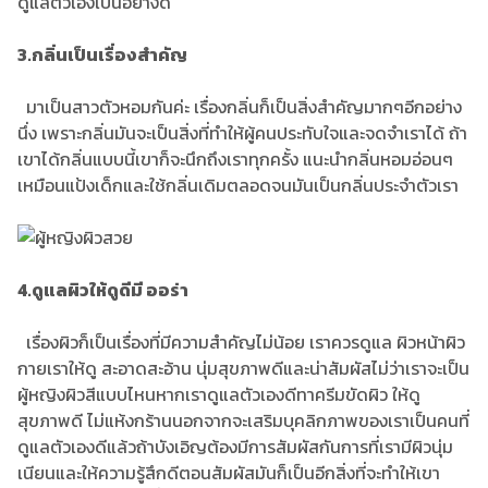
ดูแลตัวเองเป็นอย่างดี
3.กลิ่นเป็นเรื่องสำคัญ
มาเป็นสาวตัวหอมกันค่ะ เรื่องกลิ่นก็เป็นสิ่งสำคัญมากๆอีกอย่าง
นึ่ง เพราะกลิ่นมันจะเป็นสิ่งที่ทำให้ผู้คนประทับใจและจดจำเราได้ ถ้า
เขาได้กลิ่นแบบนี้เขาก็จะนึกถึงเราทุกครั้ง แนะนำกลิ่นหอมอ่อนๆ
เหมือนแป้งเด็กและใช้กลิ่นเดิมตลอดจนมันเป็นกลิ่นประจำตัวเรา
4.ดูแลผิวให้ดูดีมี ออร่า
เรื่องผิวก็เป็นเรื่องที่มีความสำคัญไม่น้อย เราควรดูแล ผิวหน้าผิว
กายเราให้ดู สะอาดสะอ้าน นุ่มสุขภาพดีและน่าสัมผัสไม่ว่าเราจะเป็น
ผู้หญิงผิวสีแบบไหนหากเราดูแลตัวเองดีทาครีมขัดผิว ให้ดู
สุขภาพดี ไม่แห้งกร้านนอกจากจะเสริมบุคลิกภาพของเราเป็นคนที่
ดูแลตัวเองดีแล้วถ้าบังเอิญต้องมีการสัมผัสกันการที่เรามีผิวนุ่ม
เนียนและให้ความรู้สึกดีตอนสัมผัสมันก็เป็นอีกสิ่งที่จะทำให้เขา