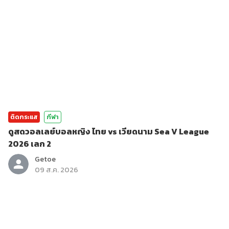
ติดกระแส
กีฬา
ดูสดวอลเลย์บอลหญิง ไทย vs เวียดนาม Sea V League
2026 เลก 2
Getoe
09 ส.ค. 2026