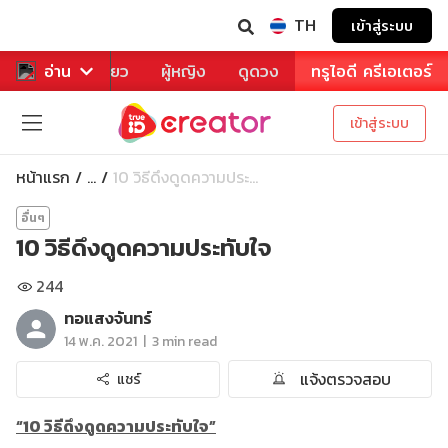
TH
เข้าสู่ระบบ
าหาร
อ่าน
ท่องเที่ยว
ผู้หญิง
ดูดวง
ทรูไอดี ครีเอเตอร์
เข้าสู่ระบบ
หน้าแรก
10 วิธีดึงดูดความประ...
...
อื่นๆ
10 วิธีดึงดูดความประทับใจ
244
ทอแสงจันทร์
|
14 พ.ค. 2021
3 min read
แจ้งตรวจสอบ
แชร์
“10 วิธีดึงดูดความประทับใจ”