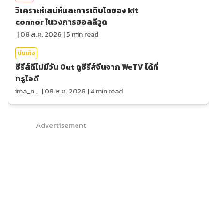
วิเคราะห์เสน่ห์และการเติบโตของ kit
connor ในวงการฮอลลีวูด
|
08 ส.ค. 2026
|
5
min read
บันเทิง
ซีรีส์ดีไม่มีวัน Out ดูซีรีส์จีนจาก WeTV ได้ที่
ทรูไอดี
ima_nan
|
08 ส.ค. 2026
|
4
min read
Advertisement