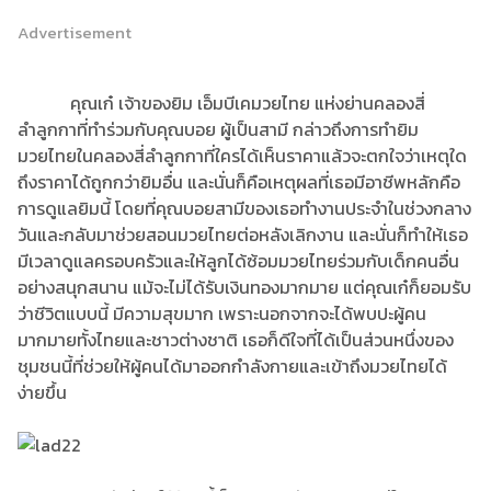
Advertisement
คุณเก๋ เจ้าของยิม เอ็มบีเคมวยไทย แห่งย่านคลองสี่
ลำลูกกาที่ทำร่วมกับคุณบอย ผู้เป็นสามี กล่าวถึงการทำยิม
มวยไทยในคลองสี่ลำลูกกาที่ใครได้เห็นราคาแล้วจะตกใจว่าเหตุใด
ถึงราคาได้ถูกกว่ายิมอื่น และนั่นก็คือเหตุผลที่เธอมีอาชีพหลักคือ
การดูแลยิมนี้ โดยที่คุณบอยสามีของเธอทำงานประจำในช่วงกลาง
วันและกลับมาช่วยสอนมวยไทยต่อหลังเลิกงาน และนั่นก็ทำให้เธอ
มีเวลาดูแลครอบครัวและให้ลูกได้ซ้อมมวยไทยร่วมกับเด็กคนอื่น
อย่างสนุกสนาน แม้จะไม่ได้รับเงินทองมากมาย แต่คุณเก๋ก็ยอมรับ
ว่าชีวิตแบบนี้ มีความสุขมาก เพราะนอกจากจะได้พบปะผู้คน
มากมายทั้งไทยและชาวต่างชาติ เธอก็ดีใจที่ได้เป็นส่วนหนึ่งของ
ชุมชนนี้ที่ช่วยให้ผู้คนได้มาออกกำลังกายและเข้าถึงมวยไทยได้
ง่ายขึ้น