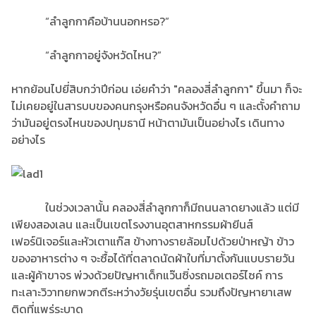
“ลำลูกกาคือบ้านนอกหรอ?”
“ลำลูกกาอยู่จังหวัดไหน?”
หากย้อนไปยี่สิบกว่าปีก่อน เอ่ยคำว่า "คลองสี่ลำลูกกา" ขึ้นมา ก็จะ
ไม่เคยอยู่ในสารบบของคนกรุงหรือคนจังหวัดอื่น ๆ และตั้งคำถาม
ว่ามันอยู่ตรงไหนของปทุมธานี หน้าตามันเป็นอย่างไร เดินทาง
อย่างไร
ในช่วงเวลานั้น คลองสี่ลำลูกกาก็มีถนนลาดยางแล้ว แต่มี
เพียงสองเลน และเป็นเขตโรงงานอุตสาหกรรมผ้ายีนส์
เฟอร์นิเจอร์และหัวเตาแก๊ส ข้างทางรายล้อมไปด้วยป่าหญ้า ข้าว
ของอาหารต่าง ๆ จะซื้อได้ที่ตลาดนัดผ้าใบที่มาตั้งกันแบบรายวัน
และผู้ค้าขาจร พ่วงด้วยปัญหาเด็กแว๊นซิ่งรถมอเตอร์ไซค์ การ
ทะเลาะวิวาทยกพวกตีระหว่างวัยรุ่นเขตอื่น รวมถึงปัญหายาเสพ
ติดที่แพร่ระบาด