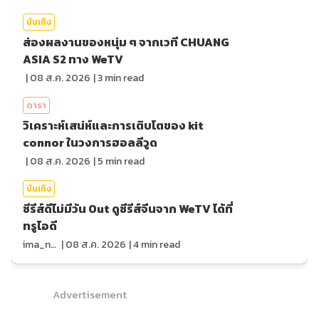
บันเทิง
ส่องผลงานของหนุ่ม ๆ จากเวที CHUANG
ASIA S2 ทาง WeTV
|
08 ส.ค. 2026
|
3
min read
ดารา
วิเคราะห์เสน่ห์และการเติบโตของ kit
connor ในวงการฮอลลีวูด
|
08 ส.ค. 2026
|
5
min read
บันเทิง
ซีรีส์ดีไม่มีวัน Out ดูซีรีส์จีนจาก WeTV ได้ที่
ทรูไอดี
ima_nan
|
08 ส.ค. 2026
|
4
min read
Advertisement