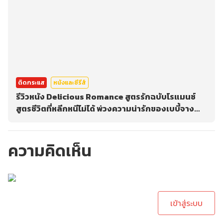
ติดกระแส
หนังและซีรีส์
รีวิวหนัง Delicious Romance สูตรรักฉบับโรแมนซ์
สูตรชีวิตที่หลีกหนีไม่ได้ พ่วงความน่ารักของเบบี้จาง
และกร้าวใจกับแพทริค ณัฐวรรธ์
ความคิดเห็น
กรุณาเข้าสู่ระบบเพื่อ
ทำการคอมเม้นต์
เข้าสู่ระบบ