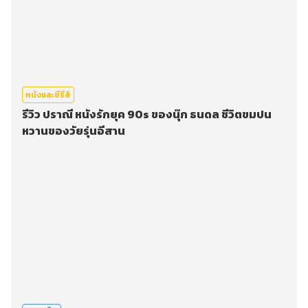
หนังและซีรีส์
รีวิว ปราณี หนังรักยุค 90s ของนุ๊ก ธนดล ชีวิตขมปน
หวานของวัยรุ่นอีสาน