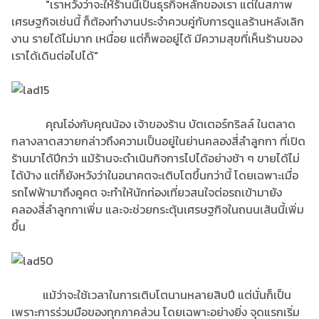
"เราหวังว่าจะให้ร้านนี้เป็นธุรกิจหลักของเรา แต่ในสภาพ
เศรษฐกิจเช่นนี้ ก็ต้องทำงานประจำควบคู่กับการดูแลร้านหลังเลิก
งาน รายได้ไม่มาก เหนื่อย แต่ก็พออยู่ได้ มีความสุขที่เห็นร้านของ
เราได้เดินต่อไปได้"
คุณโอ่งกับคุณน้อง เจ้าของร้าน บัตเตอร์กริลล์ ในตลาด
กลางลาดสวายกล่าวถึงความเป็นอยู่ในย่านคลองสี่ลำลูกกา ที่เปิด
ร้านมาได้ปีกว่า แม้ร้านจะดำเนินกิจการไปได้อย่างช้า ๆ ขายได้ไม่
ได้บ้าง แต่ก็ยังหวังว่าในอนาคตจะเติบโตขึ้นกว่านี้ โดยเฉพาะเมื่อ
รถไฟฟ้ามาถึงคูคต จะทำให้นักท่องเที่ยวสนใจต่อรถเข้ามายัง
คลองสี่ลำลูกกาเพิ่ม และจะช่วยกระตุ้นเศรษฐกิจในถนนเส้นนี้เพิ่ม
ขึ้น
แม้ว่าจะใช้เวลาในการเติบโตนานหลายสิบปี แต่นั่นก็เป็น
เพราะการร่วมมือของทุกภาคส่วน โดยเฉพาะอย่างยิ่ง จุดแรกเริ่ม