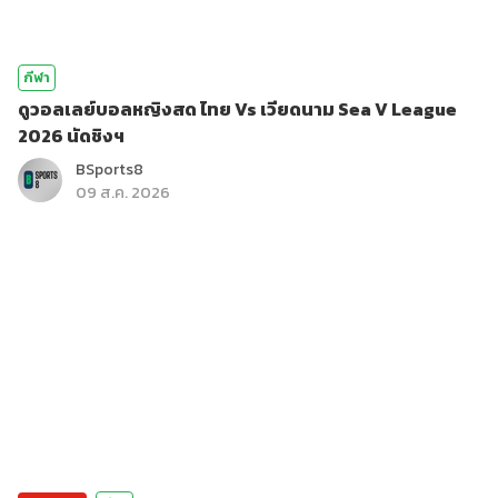
กีฬา
ดูวอลเลย์บอลหญิงสด ไทย Vs เวียดนาม Sea V League
2026 นัดชิงฯ
BSports8
09 ส.ค. 2026