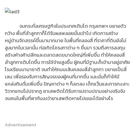
จนกระทั่งเศรษฐกิจในประเทศเติบโต กรุงเทพฯ ขยายตัว
กว้าง พื้นที่ลำลูกกาก็ได้รับผลพลอยนั้นเข้าไป เกิดการสร้าง
หมู่บ้านจัดสรรค์ขึ้นมามากมาย ในพื้นที่คลองสี่ ที่ราคาที่ดินยังไม่
สูงมากในเวลานั้น ก่อเกิดโครงกาต่าง ๆ ขึ้นมา รวมถึงการลงทุน
สร้างห้างค้าปลีกและตลาดสดขนาดใหญ่ที่เพิ่มขึ้น ทำให้คลองสี่
ลำลูกกาเติบโตขึ้น การใช้จ่ายสูงขึ้น ผู้คนที่มีฐานะก็เข้ามาอยู่อาศัย
โรงเรียนนานาชาติ จนทำให้ถนนเส้นคลองสี่ลำลูกกา ขยายเป็นสี่
เลน เพื่อรองรับการสัญจรของผู้คนที่มากขึ้น และนั่นก็ทำให้มี
แหล่งกินดื่มเพิ่มขึ้น ปัญหาต่าง ๆ ก็ลดลง เด็กแว๊นและการทะเลาะ
วิวาทแทบไม่ปรากฎ ยาเสพติดได้รับการปราบปรามอย่างจริงจัง
จนคนในพื้นที่พากันงงว่ายาเสพติดหายไปเยอะได้อย่างไร
Advertisement