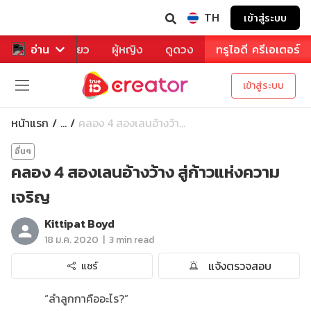
TH
เข้าสู่ระบบ
าหาร
อ่าน
ท่องเที่ยว
ผู้หญิง
ดูดวง
ทรูไอดี ครีเอเตอร์
เข้าสู่ระบบ
หน้าแรก
คลอง 4 สองเลนอ้างว้า...
...
อื่นๆ
คลอง 4 สองเลนอ้างว้าง สู่ก้าวแห่งความ
เจริญ
Kittipat Boyd
|
18 ม.ค. 2020
3 min read
แจ้งตรวจสอบ
แชร์
“ลำลูกกาคืออะไร?”