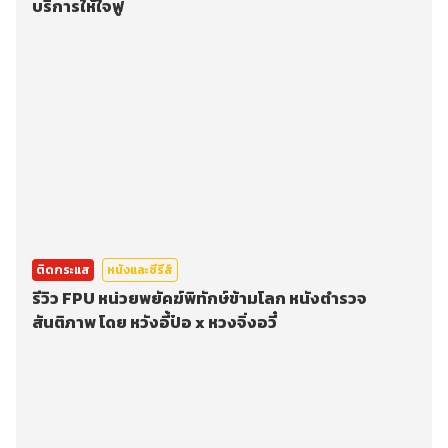
บริการให้ใจฟู
ติดกระแส
หนังและซีรีส์
รีวิว FPU หน่วยพยัคฆ์พิทักษ์ข้ามโลก หนังตำรวจ
สันติภาพ โดย หวังอี้ป๋อ x หวงจิ่งอวี๋