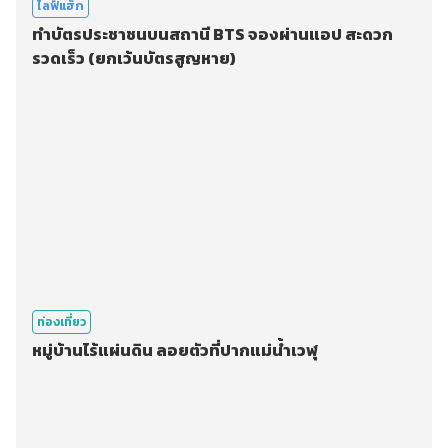
ไลฟ์แฮ็ก
ทำบัตรประชาชนบนสถานี BTS จองผ่านแอป สะดวก
รวดเร็ว (ยกเว้นบัตรสูญหาย)
ท่องเที่ยว
หมู่บ้านไร้แผ่นดิน ลอยตัวที่ปากแม่น้ำเวฬุ