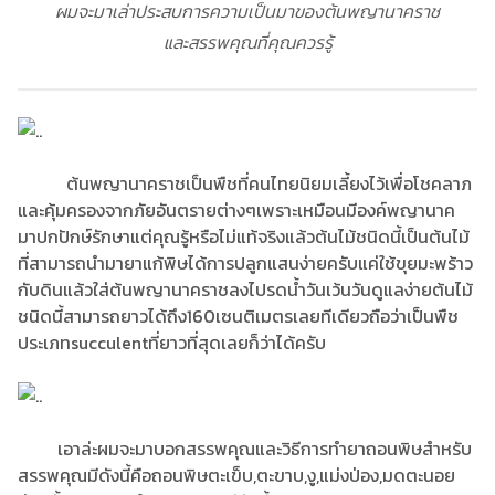
ผมจะมาเล่าประสบการความเป็นมาของต้นพญานาคราช
และสรรพคุณที่คุณควรรู้
ต้นพญานาคราชเป็นพืชที่คนไทยนิยมเลี้ยงไว้เพื่อโชคลาภ
และคุ้มครองจากภัยอันตรายต่างๆเพราะเหมือนมีองค์พญานาค
มาปกปักษ์รักษาแต่คุณรู้หรือไม่แท้จริงแล้วต้นไม้ชนิดนี้เป็นต้นไม้
ที่สามารถนำมายาแก้พิษได้การปลูกแสนง่ายครับแค่ใช้ขุยมะพร้าว
กับดินแล้วใส่ต้นพญานาคราชลงไปรดน้ำวันเว้นวันดูแลง่ายต้นไม้
ชนิดนี้สามารถยาวได้ถึง160เซนติเมตรเลยทีเดียวถือว่าเป็นพืช
ประเภทsucculentที่ยาวที่สุดเลยก็ว่าได้ครับ
เอาล่ะผมจะมาบอกสรรพคุณและวิธีการทำยาถอนพิษสำหรับ
สรรพคุณมีดังนี้คือถอนพิษตะเข็บ,ตะขาบ,งู,แม่งป่อง,มดตะนอย