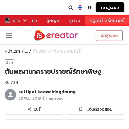
TH
เข้าสู่ระบบ
าหาร
อ่าน
ท่องเที่ยว
ผู้หญิง
ดูดวง
ทรูไอดี ครีเอเตอร์
เข้าสู่ระบบ
หน้าแรก
ต้นพญานาคราชปราชญ์รั...
...
อื่นๆ
ต้นพญานาคราชปราชญ์รักษาพิษงู
734
suttipat keawchingdoung
|
29 พ.ย. 2019
1 min read
แจ้งตรวจสอบ
แชร์