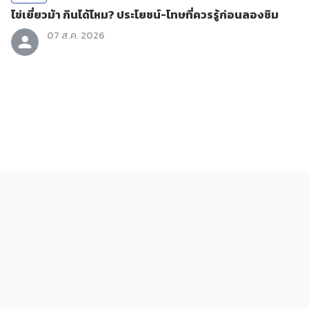
ไข่เยี่ยวม้า กินได้ไหม? ประโยชน์-โทษที่ควรรู้ก่อนลองชิม
07 ส.ค. 2026
ข่าวสาร
ถอนทิ้งทำไม? 6 วัชพืชกินได้ที่มีประโยชน์กว่าที่คิด
07 ส.ค. 2026