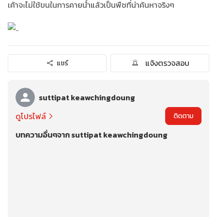
เค้าจะไม่ใช้ขนในการคายน้ำแล้วเป็นพืชที่น่าค้นหาจริงๆ
แจ้งตรวจสอบ
แชร์
suttipat keawchingdoung
ดูโปรไฟล์
ติดตาม
บทความอื่นๆจาก suttipat keawchingdoung