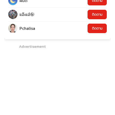
ฝันดี
ติดตาม
แอ๊ะแอ๋🤪
ติดตาม
Pchalisa
ติดตาม
Advertisement