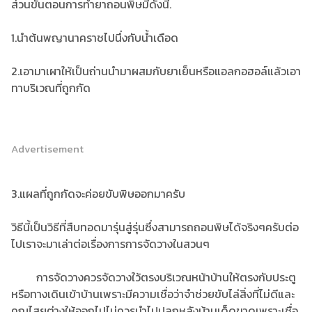
ส่วนขั้นตอนการทำยาถอนพิษมีดังนี้.
1.นำต้นพญานาคราชไปนึ่งกับน้ำเดือด
2.เอามาเผาให้เป็นถ่านนำมาผสมกับยาเย็นหรือแอลกอฮอล์แล้วเอา
ทาบริเวณที่ถูกกัด
Advertisement
3.แผลที่ถูกกัดจะค่อยขับพิษออกมาครับ
วิธีนี้เป็นวิธีที่สืบทอดมารุ่นสู่รุ่นซึ่งสามารถถอนพิษได้จริงๆครับต่อ
ไปเราจะมาเล่าต่อเรื่องการการจัดวางในสวนๆ
การจัดวางควรจัดวางใว้ตรงบริเวณหน้าบ้านให้ตรงกับประตู
หรือทางเดินเข้าบ้านเพราะมีความเชื่อว่าจำช่วยขับไล่สิ่งที่ไม่ดีและ
คุณไสยต่างให้ออกไปไม่ควรนำไปปลูกหลังบ้านเด็ดขาดเพราะเชื่อ