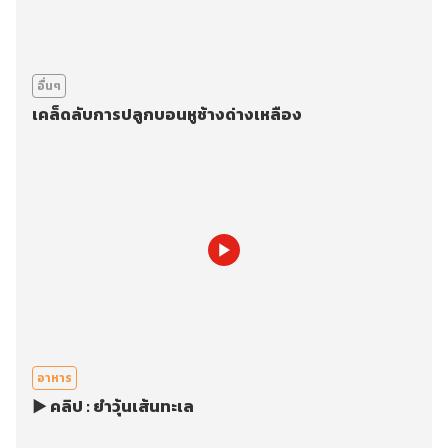
อื่นๆ
เคล็ดลับการปลูกบอนหูช้างด่างเหลือง
อาหาร
▶️ คลิป : ยำวุ้นเส้นทะเล