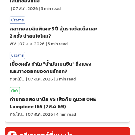
เสน่ห์ของหนัง
|
07 ส.ค. 2026
|
3
min read
ข่าวสาร
สลากออมสินพิเศษ 5 ปี ลุ้นรางวัลเดือนละ
2 ครั้ง น่าสนใจไหม?
WV
|
07 ส.ค. 2026
|
5
min read
ข่าวสาร
เบื้องหลัง ทำไม "น้ำมันเบนซิน" ถึงแพง
และทางออกของคนรักรถ?
ดอกไม้กับสายน้ำ
|
07 ส.ค. 2026
|
3
min read
กีฬา
ถ่ายทอดสด นาบิล VS เสือคิม ดูมวย ONE
Lumpinee 165 (7ส.ค.69)
ภิญโญ ส่องแสง
|
07 ส.ค. 2026
|
4
min read