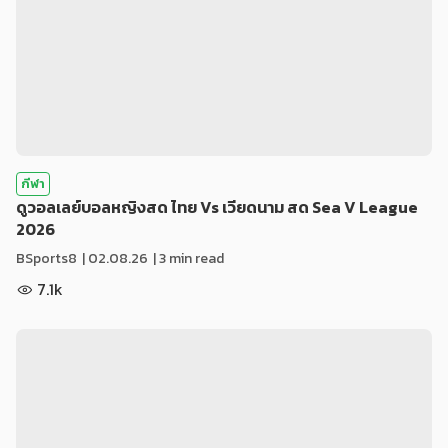
กีฬา
ดูวอลเลย์บอลหญิงสด ไทย Vs เวียดนาม สด Sea V League
2026
BSports8
|
02.08.26
| 3 min read
7.1k