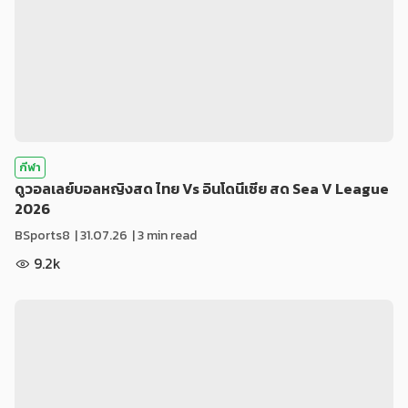
กีฬา
ดูวอลเลย์บอลหญิงสด ไทย Vs อินโดนีเซีย สด Sea V League
2026
BSports8
|
31.07.26
| 3 min read
9.2k