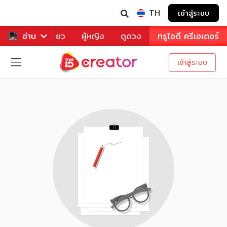
TH
เข้าสู่ระบบ
าหาร
อ่าน
ท่องเที่ยว
ผู้หญิง
ดูดวง
ทรูไอดี ครีเอเตอร์
เข้าสู่ระบบ