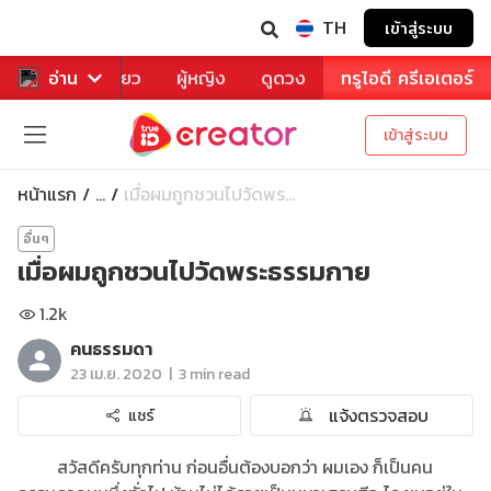
TH
เข้าสู่ระบบ
าหาร
อ่าน
ท่องเที่ยว
ผู้หญิง
ดูดวง
ทรูไอดี ครีเอเตอร์
เข้าสู่ระบบ
หน้าแรก
เมื่อผมถูกชวนไปวัดพร...
...
อื่นๆ
เมื่อผมถูกชวนไปวัดพระธรรมกาย
1.2k
คนธรรมดา
|
23 เม.ย. 2020
3 min read
แจ้งตรวจสอบ
แชร์
สวัสดีครับทุกท่าน ก่อนอื่นต้องบอกว่า ผมเอง ก็เป็นคน