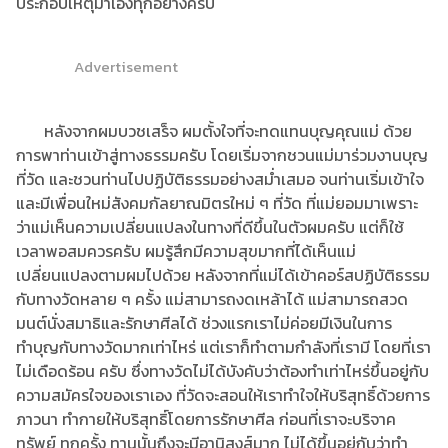
ประกอบเหตุมาเองทุกอย่างครับ
Advertisement
หลังจากผมบวชเสร็จ ผมตั้งใจที่จะทดแทนบุญคุณแม่ ด้วย
การพาท่านเข้าสู่ทางธรรมครับ โดยเริ่มจากชวนแม่มาร่วมงานบุญ
ที่วัด และชวนท่านไปปฏิบัติธรรมอย่างสม่ำเสมอ จนท่านเริ่มเข้าใจ
และมีเพื่อนใหม่สังคมกัลยาณมิตรใหม่ ๆ ที่วัด ที่แม่ยอมมาเพราะ
ว่าแม่เห็นความเปลี่ยนแปลงในทางที่ดีขึ้นในตัวผมครับ แต่ก็ใช้
เวลาพอสมควรครับ ผมรู้สึกมีความสุขมากที่ได้เห็นแม่
เปลี่ยนแปลงตามผมไปด้วย หลังจากที่แม่ได้เข้าคอร์สปฏิบัติธรรม
กับทางวัดหลาย ๆ ครั้ง แม่สามารถงดเหล้าได้ แม่สามารถสวด
มนต์นั่งสมาธิและรักษาศีลได้ ช่วงแรกเราไม่ค่อยมีเงินในการ
ทำบุญกับทางวัดมากเท่าไหร่ แต่เราก็ทำตามกำลังที่เรามี โดยที่เรา
ไม่เดือดร้อน ครับ ซึ่งทางวัดไม่ได้บังคับว่าต้องทำเท่าไหร่ขึ้นอยู่กับ
ความสมัครใจของเราเอง ที่วัดจะสอนให้เราทำใจให้บริสุทธิ์ด้วยการ
ภาวนา ทำกายให้บริสุทธิ์โดยการรักษาศีล ก่อนที่เราจะบริจาค
ทรัพย์ ทุกครั้ง ทานนั้นถึงจะมีอานิสงส์มาก ไม่ได้ขึ้นอยู่กับว่าทำ