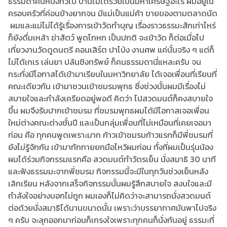
ธรรมดาคนหนึ่งทั่วไป บ้านไม่ได้รวยเป็นมหาเศรษฐีอะไร ผมอยู่ใน
ครอบครัวที่ค่อนข้างยากจน มีแม่เป็นแม่ค้า ขายของตามตลาดนัด
ผมและแม่ไม่ได้รู้เรื่องการเข้าวัดทำบุญ เรื่องราวธรรมะสักเท่าไหร่
ก็ยังดื่มเหล้า ฆ่าสัตว์ พูดโกหก เป็นปกติ จะเข้าวัด ก็ต่อเมื่อไป
เที่ยวงานวัดดูดนตรี คอนเสิร์ต ปาโป่ง งานศพ แค่นั้นจริง ๆ แต่ก็
ไม่ได้เกเร เล่นยา ปล้นชิงทรัพย์ ก็คนธรรมดานี่แหละครับ จน
กระทั่งมีโอกาสได้เข้ามาเรียนในมหาวิทยาลัย ได้เจอเพื่อนที่เรียนที่
คณะเดียวกัน เข้ามาชวนเข้าชมรมพุทธ ซึ่งช่วงนั้นผมมีเรื่องไม่
สบายใจและกำลังเครียดอยู่พอดี คิดว่า ไปสวดมนต์ก็คงสบายใจ
ขึ้น ผมจึงรับปากเข้าชมรม ที่ชมรมพุทธผมได้มีโอกาสเจอเพื่อน
ใหม่ต่างคณะต่างชั้นปี และเป็นกลุ่มเพื่อนที่ไม่เหมือนที่เคยเจอมา
ก่อน คือ ทุกคนพูดเพราะมาก ก้าวเข้าชมรมก้าวแรกก็มีพี่ชมรมที่
ยังไม่รู้จักกัน เข้ามาทักทายยกมือไหว้ผมก่อน ทั้งที่ผมเป็นรุ่นน้อง
ผมได้ร่วมกิจกรรมแรกคือ สวดมนต์ทำวัตรเย็น นั่งสมาธิ 30 นาที
และฟังธรรมมะจากพี่ชมรม กิจกรรมนี้จะมีในทุกวันช่วงเย็นหลัง
เลิกเรียน หลังจากเสร็จกิจกรรมนั้นผมรู้สึกสบายใจ สงบใจและมี
กำลังใจอย่างบอกไม่ถูก ผมเองก็ไม่คิดว่าจะสามารถนั่งสวดมนต์
ต่อด้วยนั่งสมาธิได้นานขนาดนั้น เพราะว่าบรรยากาศมันพาไปจริง
ๆ ครับ จะลุกออกมาก่อนก็เกรงใจเพราะทุกคนก็นั่งกันอยู่ ธรรมะที่