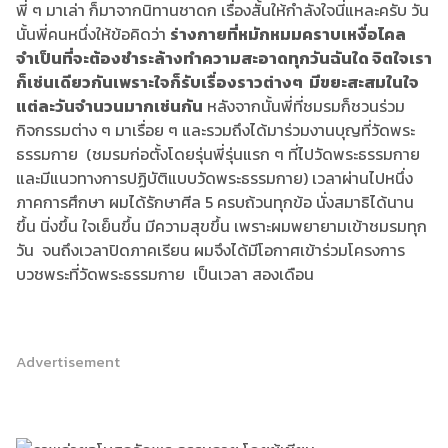
พี่ ๆ มาเล่า ก็มาจากนิทานชาดก เรื่องสั้นให้กำลังใจนี่แหละครับ วัน
นั้นพี่คนหนึ่งให้ข้อคิดว่า
ร่างกายที่หมักหมมคราบเหงื่อไคล
จำเป็นที่จะต้องชำระล้างทำความสะอาดทุกวันฉันใด จิตใจเรา
ก็เช่นเดียวกันเพราะใจก็รับเรื่องราวต่างๆ มีขยะสะสมในใจ
แต่ละวันจำนวนมากเช่นกัน
หลังจากนั้นพี่ที่ชมรมก็ชวนร่วม
กิจกรรมต่าง ๆ มาเรื่อย ๆ และรวมถึงได้มาร่วมงานบุญที่วัดพระ
ธรรมกาย (ชมรมก่อตั้งโดยรุ่นพี่รุ่นแรก ๆ ที่ไปวัดพระธรรมกาย
และมีแนวทางการปฏิบัติแบบวัดพระธรรมกาย) เวลาผ่านไปหนึ่ง
ภาคการศึกษา ผมได้รักษาศีล 5 ครบถ้วนทุกข้อ นั่งสมาธิได้นาน
ขึ้น นิ่งขึ้น ใจเย็นขึ้น มีความสุขขึ้น เพราะผมพยายามเข้าชมรมทุก
วัน จนถึงเวลาปิดภาคเรียน ผมจึงได้มีโอกาศเข้าร่วมโครงการ
บวชพระที่วัดพระธรรมกาย เป็นเวลา สองเดือน
Advertisement