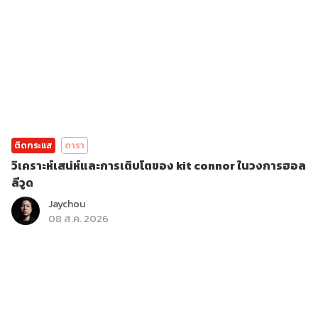
ติดกระแส
ดารา
วิเคราะห์เสน่ห์และการเติบโตของ kit connor ในวงการฮอล
ลีวูด
Jaychou
08 ส.ค. 2026