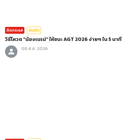
ติดกระแส
บันเทิง
วิธีโหวต "น้องเนเน่" ให้ชนะ AGT 2026 ง่ายๆ ใน 5 นาที
08 ส.ค. 2026