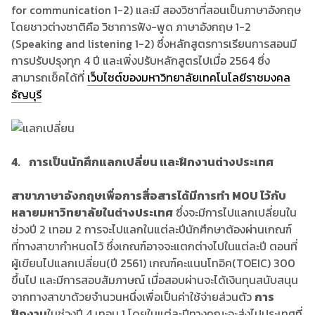
for communication 1-2) และมี สองวิชาที่สอนเป็นภาษาอังกฤษ
โดยชาวต่างชาติคือ วิชาการฟัง-พูด ภาษาอังกฤษ 1-2
(Speaking and listening 1-2) ซึ่งหลักสูตรการเรียนการสอนมี
การปรับปรุงทุก 4 ปี และเพิ่งปรับหลักสูตรไปเมื่อ 2564 ซึ่ง
สามารถเช็คได้ที่
เว็บไซต์ของมหาวิทยาลัยเทคโนโลยีราชมงคล
ธัญบุรี
4. การเป็นนักศึกแลกเปลี่ยน และฝึกงานต่างประเทศ
สาขาภาษาอังกฤษเพื่อการสื่อสารได้มีการทำ MOU ไว้กับ
หลายมหาวิทยาลัยในต่างประเทศ
ซึ่งจะมีการไปแลกเปลี่ยนใน
ช่วงปี 2 เทอม 2 การจะไปแลกในแต่ละปีนักศึกษาต้องผ่านเกณฑ์
ที่ทางสาขากำหนดไว้ ซึ่งเกณฑ์อาจจะแตกต่างไปในแต่ละปี ตอนที่
ผู้เขียนไปแลกเปลี่ยน(ปี 2561) เกณฑ์คะแนนโทอิค(TOEIC) 300
ขึ้นไป และมีการสอบสัมภาษณ์ เมื่อสอบผ่านจะได้เงินทุนสนับสนุน
จากทางสาขาด้วยจำนวนหนึ่งเพื่อเป็นค่าใช้จ่ายส่วนตัว
การ
ฝึกงาน
ในช่วงปี 4 เทอม 1 โดยในแต่ละปีทางคณะจะส่งไปประเทศที่