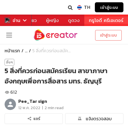
TH
เข้าสู่ระบบ
าหาร
อ่าน
ท่องเที่ยว
ผู้หญิง
ดูดวง
ทรูไอดี ครีเอเตอร์
เข้าสู่ระบบ
หน้าแรก
5 สิ่งที่ควรก่อนสมัค...
...
อื่นๆ
5 สิ่งที่ควรก่อนสมัครเรียน สาขาภาษา
อังกฤษเพื่อการสื่อสาร มทร. ธัญบุรี
612
Pee_Tar sign
|
12 พ.ค. 2022
2 min read
แจ้งตรวจสอบ
แชร์