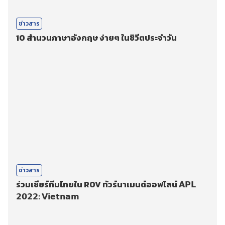
ข่าวสาร
10 สำนวนภาษาอังกฤษ ง่ายๆ ในชิวีตประจำวัน
ข่าวสาร
ร่วมเชียร์ทีมไทยใน ROV ทัวร์นาเมนต์ออฟไลน์ 𝗔𝗣𝗟
𝟮𝟬𝟮𝟮: 𝗩𝗶𝗲𝘁𝗻𝗮𝗺