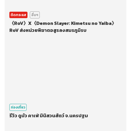
ติดกระแส
อื่นๆ
《RoV》X《Demon Slayer: Kimetsu no Yaiba》
RoV ส่งหน่วยพิฆาตอสูรลงสมรภูมิรบ
ท่องเที่ยว
รีวิว ดูบัว คาเฟ่ มินิสวนสัตว์ จ.นครปฐม