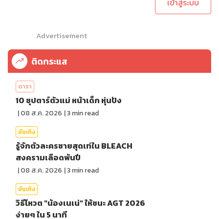
เข้าสู่ระบบ
Advertisement
ติดกระแส
ดารา
10 ซุปตาร์ตัวแม่ หน้าเด็ก หุ่นปัง
|
08 ส.ค. 2026
|
3
min read
บันเทิง
รู้จักตัวละครชายสุดเท่ใน BLEACH
สงครามเลือดพันปี
|
08 ส.ค. 2026
|
3
min read
บันเทิง
วิธีโหวต "น้องเนเน่" ให้ชนะ AGT 2026
ง่ายๆ ใน 5 นาที