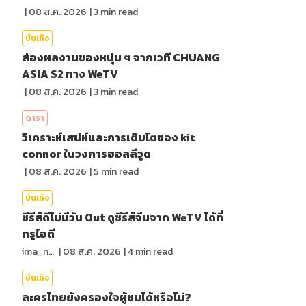
|
08 ส.ค. 2026
|
3
min read
บันเทิง
ส่องผลงานของหนุ่ม ๆ จากเวที CHUANG
ASIA S2 ทาง WeTV
|
08 ส.ค. 2026
|
3
min read
ดารา
วิเคราะห์เสน่ห์และการเติบโตของ kit
connor ในวงการฮอลลีวูด
|
08 ส.ค. 2026
|
5
min read
บันเทิง
ซีรีส์ดีไม่มีวัน Out ดูซีรีส์จีนจาก WeTV ได้ที่
ทรูไอดี
ima_nan
|
08 ส.ค. 2026
|
4
min read
บันเทิง
ละครไทยยังครองใจผู้ชมได้หรือไม่?