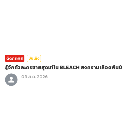
ติดกระแส
บันเทิง
รู้จักตัวละครชายสุดเท่ใน BLEACH สงครามเลือดพันปี
08 ส.ค. 2026