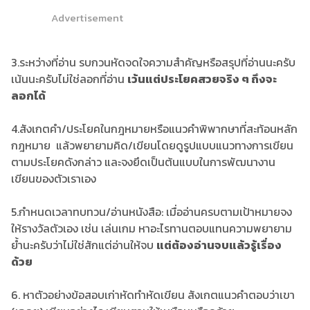
Advertisement
3.ระหว่างที่อ่าน รบกวนหัดจดใจความสำคัญหรือสรุปที่อ่านนะครับ
เน้นนะครับไม่ใช่ลอกที่อ่าน
เว้นแต่ประโยคสวยจริง ๆ ถึงจะ
ลอกได้
4.สังเกตคำ/ประโยคในกฎหมายหรือแนวคำพิพากษาที่สะท้อนหลัก
กฎหมาย แล้วพยายามคิด/เขียนโดยดูรูปแบบแนวทางการเขียน
ตามประโยคดังกล่าว และจงยึดเป็นต้นแบบในการพัฒนางาน
เขียนของตัวเราเอง
5.กำหนดเวลาทบทวน/อ่านหนังสือ: เมื่ออ่านครบตามเป้าหมายจง
ให้รางวัลตัวเอง เช่น เล่นเกม หาอะไรทานตอบแทนความพยายาม
ย้ำนะครับว่าไม่ใช่สักแต่อ่านให้จบ
แต่ต้องอ่านจบแล้วรู้เรื่อง
ด้วย
6. หาตัวอย่างข้อสอบเก่าหัดทำหัดเขียน สังเกตแนวคำตอบว่าเขา