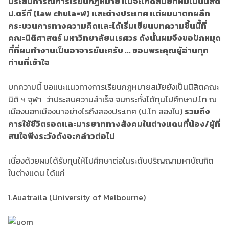
ประสบการณ์การเรียนกฎหมาย แม้จะเกิดสมัยที่ผมเป็นนิสิต
ป.ตรีที (law chula=ฬ) และต่างประเทศ แต่ผมมาตกผลึก
กระบวนการทางความคิดและได้เริ่มเขียนบทความชิ้นนี้ที่
คณะนิติศาสตร์ มหาวิทยาลัยนเรศวร ดังนั้นผมจึงขอปักหมุด
ที่ที่ผมทำงานเป็นอาจารย์นะครับ ... ขอบพระคุณผู้อ่านทุก
ท่านที่เข้าใจ
บทความนี้ ขอแนะแนวทางการเรียนกฎหมายสมัยยังเป็นนิสิตคณะ
นิติ ฯ จุฬา ว่าประสบความสำเร็จ จนกระทั่งได้ทุนไปศึกษาป.โท ณ
เมืองนอกเมืองนาอย่างไรถึงสองประเทศ (ป.โท สองใบ)
รวมถึง
การใช้ชีวิตรอดและมารยาททางสังคมในต่างแดนที่น้อง/ผู้ที่
สนใจพีงระวังดังจะกล่าวต่อไป
เนื่องด้วยผมได้รับทุนให้ไปศึกษาต่อในระดับปริญญามหาบัณฑิต
ในต่างแดน ได้แก่
1.Auatraila (University of Melbourne)