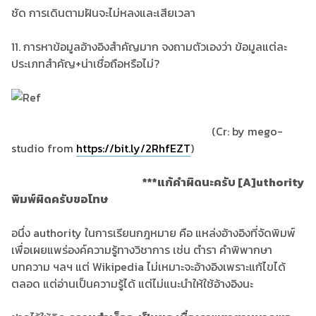
ชัด การเดินตามฝันจะไม่หลงและเสียเวลา
11. การหาข้อมูลอ้างอิงสำคัญมาก จงถามตัวเองว่า ข้อมูลแต่ละ
ประเภทสำคัญ+น่าเชื่อถือหรือไม่?
(Cr: by mego-
studio from
https://bit.ly/2RhfEZT
)
***แก้คำผิดนะครับ [A]uthority
พิมพ์ผิดครับขอโทษ
อนึ่ง authority ในการเรียนกฎหมาย คือ แหล่งอ้างอิงที่จัดพิมพ์
เพื่อเผยแพร่องค์ความรู้ทางวิชาการ เช่น ตำรา คำพิพากษา
บทความ ฯลฯ แต่ Wikipedia ไม่เหมาะจะอ้างอิงเพราะแก้ไขได้
ตลอด แต่อ่านเป็นความรู้ได้ แต่ไม่แนะนำให้ใช้อ้างอิงนะ