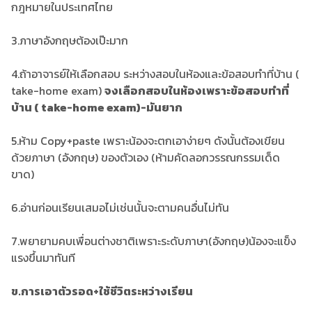
กฎหมายในประเทศไทย
3.ภาษาอังกฤษต้องเป๊ะมาก
4.ถ้าอาจารย์ให้เลือกสอบ ระหว่างสอบในห้องและข้อสอบทำที่บ้าน (
take-home exam)
จงเลือกสอบในห้องเพราะข้อสอบทำที่
บ้าน ( take-home exam)-มันยาก
5.ห้าม Copy+paste เพราะน้องจะตกเอาง่ายๆ ดังนั้นต้องเขียน
ด้วยภาษา (อังกฤษ) ของตัวเอง (ห้ามคัดลอกวรรณกรรมเด็ด
ขาด)
6.อ่านก่อนเรียนเสมอไม่เช่นนั้นจะตามคนอื่นไม่ทัน
7.พยายามคบเพื่อนต่างชาติเพราะระดับภาษา(อังกฤษ)น้องจะแข็ง
แรงขึ้นมาทันที
ข.การเอาตัวรอด+ใช้ชีวิตระหว่างเรียน