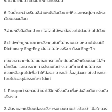
5. ความรักมีได้ แต่อย่าให้กระทบเรียน
6. จิบน้ำระหว่างเรียน&อ่านหนังสือด้วย แก้หิวและกระตุ้นการไหล
เวียนของเลือด
7.อ่านหนังสือมีแค่ปากกาไฮไลค์ไม่พอ ต้องจดไปด้วยอ่านไปด้วย
8.คำศัพท์กฏหมายภาษาอังกฤษใดที่ไม่ทราบความหมายโปรดใช้
Dictionary Eng-Eng เว้นแต่ไม่ไหวจริง ๆ ถึงจะ Eng-Th
ก่อนจะลาจากกันไป ผมขอแทรกเคค็ดลับฉบับนักเรียนนอกไว้สัก
เล็กน้อย และมารยาททางสังคมในต่างแดนที่ภาษาไทยไม่สารถ
ช่วยเหลือคุณได้เพื่อทำให้น้องสามารถสำเร็จลุล่วงตามใจปารถนา
โดยไม่เจออุปสรรคใดๆ ได้แก่
1. Passport รบกวนสำเนาไว้อีกหนึ่งฉบับ เผื่อหนังสือเดินทางฉบับ
จริงหาย
2. อัตราแลกเปลี่ยนต้องระวัง->รบกวนตามข่าวด้วยว่า เมื่อใดควร