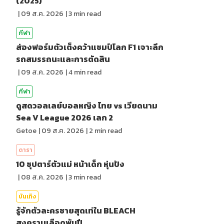
(2025)
|
09 ส.ค. 2026
|
3
min read
กีฬา
ส่องฟอร์มตัวเต็งคว้าแชมป์โลก F1 เจาะลึก
รถสมรรถนะและการตัดสิน
|
09 ส.ค. 2026
|
4
min read
กีฬา
ดูสดวอลเลย์บอลหญิง ไทย vs เวียดนาม
Sea V League 2026 เลก 2
Getoe
|
09 ส.ค. 2026
|
2
min read
ดารา
10 ซุปตาร์ตัวแม่ หน้าเด็ก หุ่นปัง
|
08 ส.ค. 2026
|
3
min read
บันเทิง
รู้จักตัวละครชายสุดเท่ใน BLEACH
สงครามเลือดพันปี