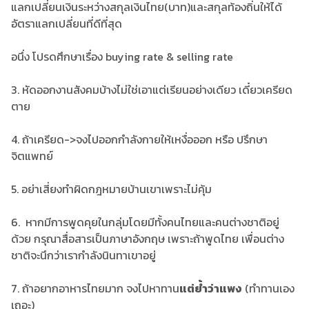
แลกเปลี่ยนเงินระหว่างสกุลเงินไทย(บาท)และสกุลท้องถิ่นให้ได้
อัตราแลกเปลี่ยนที่ดีที่สุด
อนึ่ง โปรดศึกษาเรื่อง buying rate & selling rate
3. หัดออกงานสังคมบ้างไม่ใช่เอาแต่เรียนอย่างเดียว เดี๋ยวเครียด
ตาย
4. ถ้าเครียด->จงไปออกกำลังกายให้เหงื่อออก หรือ ปรึกษา
จิตแพทย์
5. อย่าเสี่ยงทำผิดกฎหมายบ้านเขาเพราะไม่คุ้ม
6. หากมีการพูดคุยในกลุ่มโดยมีทั้งคนไทยและคนต่างชาติอยู่
ด้วย กรุณาสื่อสารเป็นภาษาอังกฤษ เพราะถ้าพูดไทย เพื่อนต่าง
ชาติจะนึกว่าเรากำลังนินทาเขาอยู่
7. ถ้าอยากอาหารไทยมาก จงไปหาทาน
แต่ย้ำว่าแพง
(ทำทานเอง
เถอะ)