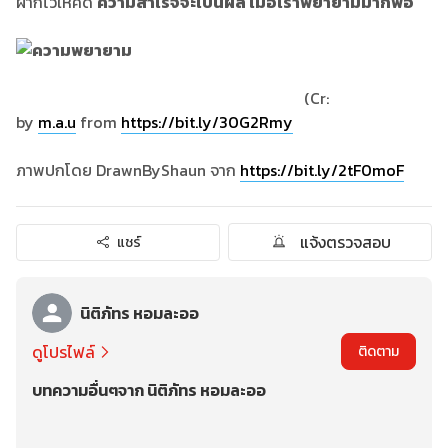
ฝากไว้ให้คิด
ความสำเร็จจะเป็นผล เมื่อเราพยายามมากพอ
(Cr:
by
m.a.u
from
https://bit.ly/30G2Rmy
ภาพปกโดย DrawnByShaun จาก
https://bit.ly/2tF0moF
แจ้งตรวจสอบ
แชร์
นิติภัทร หอมละออ
ดูโปรไฟล์
ติดตาม
บทความอื่นๆจาก นิติภัทร หอมละออ