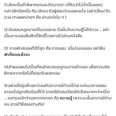
11.เลิกเกร็งคำพิพากษาและตัดมาตรา (ที่คิดว่าไม่จำเป็นออก)
กล่าวอีกนัยหนึ่ง คือ เลิกเดาใจผู้สอนว่าจะออกอะไร (อย่าเสี่ยง/วัด
ดวง ทางออกง่ายๆ คือ อ่านแต่เนิ่น ๆ )
12.ข้อสอบกฎหมายเป็นบรรยาย ดังนั้นวัดความรู้ไม่ใช่ดวง ... อย่า
เป็นภาระของสิ่งศักดิ์สิทธิ์โดยการไม่อ่านหนังสือ
13. การพักสมองที่ดีที่สุด คือ การนอน เมื่อง่วงจงนอน อย่าฝืน
#เตือนแล้วนะ
14.ถ้าผลสอบไม่เป็นที่พอใจควรขอดูกระดาษคำตอบ เพื่อทราบข้อ
ผิดพลาดหรือไม่ก็ยอมรับผลกรรม
15.อย่าเชื่อรุ่นพี่บอกว่าลงกับอาจารย์ท่านนี้ง่าย แต่แนวการสอน
อาจจะไม่ถูกจริตน้องก็ได้ (กรณีมีตอนเรียนให้เลือกมากกว่าหนึ่ง)
... จงตระหนักว่านอกจากเกรด คือ
ความรู้
เพราะฉะนั้นอาจารย์ต่าง
คน อาจมีวิธีสอนต่างกัน!