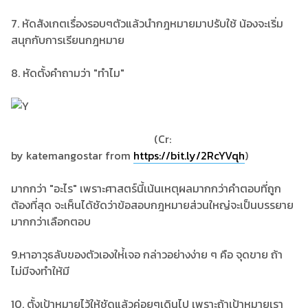
7. หัดสังเกตเรื่องรอบๆตัวแล้วนำกฎหมายมาปรับใช้ น้องจะเริ่ม
สนุกกับการเรียนกฎหมาย
8. หัดตั้งคำถามว่า "ทำไม"
(Cr:
by katemangostar from
https://bit.ly/2RcYVqh
)
มากกว่า "อะไร" เพราะศาสตร์นี้เน้นเหตุผลมากกว่าคำตอบที่ถูก
ต้องที่สุด จะเห็นได้ชัดว่าข้อสอบกฎหมายส่วนใหญ่จะเป็นบรรยาย
มากกว่าเลือกตอบ
9.หาอาวุธลับของตัวเองให่้เจอ กล่าวอย่างง่าย ๆ คือ จุดขาย ถ้า
ไม่มีจงทำให้มี
10. ตั้งเป้าหมายไว้ให้ชัดแล้วค่อยๆเดินไป เพราะถ้าเป้าหมายเรา