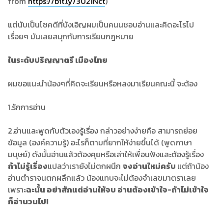
from
https://bit.ly/3021Nct
)
แต่นับเป็นโชคดีที่บังเอิญผมเป็นคนนชอบอ่านและคิดอะไรไป
เรื่อยๆ มันเลยสนุกกับการเรียนกฎหมาย
ในระดับปริญญาตรี เมืองไทย
ผมขอแนะนำน้องๆที่คิดจะเรียนหรือหลงมาเรียนคณะนี้ จะต้อง
1.รักการอ่าน
2.อ่านและพูดกับตัวเองรู้เรื่อง กล่าวอย่างง่ายคือ สามารถย่อย
ข้อมูล (องค์ความรู้) อะไรก็ตามที่ยากให้ง่ายขึ้นได้ (พูดภาษา
มนุษย์) ดังนั้นอ่านแล้วต้องคุยหรือเล่าให้เพื่อนฟังและต้องรู้เรื่อง
ถ้าไม่รู้เรื่อง
แปลว่าเรายังไม่ตกผนึก
จงอ่านใหม่ครับ
แต่ถ้าน้อง
อ่านตำราจนตกผลึกแล้ว น้องแทบจะไม่ต้องจำเลขมาตราเลย
เพราะ
ฉะนั้น อย่าสักแต่อ่านให้จบ อ่านต้องเข้าใจ-ถ้าไม่เข้าใจ
ก็อ่านวนไป!