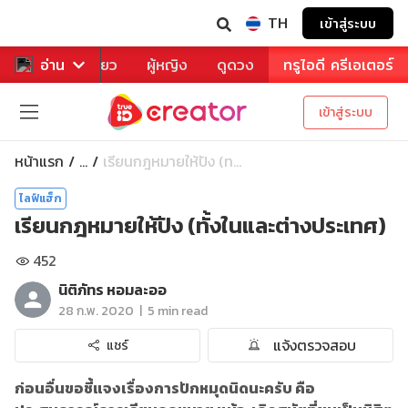
TH
เข้าสู่ระบบ
าหาร
อ่าน
ท่องเที่ยว
ผู้หญิง
ดูดวง
ทรูไอดี ครีเอเตอร์
เข้าสู่ระบบ
หน้าแรก
เรียนกฎหมายให้ปัง (ท...
...
ไลฟ์แฮ็ก
เรียนกฎหมายให้ปัง (ทั้งในและต่างประเทศ)
452
นิติภัทร หอมละออ
|
28 ก.พ. 2020
5 min read
แจ้งตรวจสอบ
แชร์
ก่อนอื่นขอชี้แจงเรื่องการปักหมุดนิดนะครับ คือ