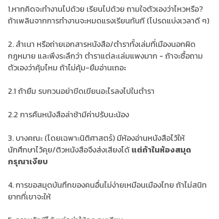
1.หากคิดจะทำงานไปด้วย เรียนไปด้วย ถามใจตัวเองว่าไหวหรือ?
ถ้าเพลินจากการทำงานจะหมดแรงเรียนทันที (โปรดแบ่งเวลาดี ๆ)
2. สำเนา หรือถ่ายเอกสารหนังสือ/ตำราทั้งเล่มที่เมืองนอกผิด
กฎหมาย และพึงระลึกว่า ตำราแต่ละเล่มแพงมาก - ถ้าจะซื้อถาม
ตัวเองว่าคุ้มไหม ถ้าไม่คุ้ม-ยืมอ่านเถอะ
2.1 ถ้ายืม รบกวนอย่าขีดเขียนอะไรลงไปในตำรา
2.2 การคืนหนังสือล่าช้ามีค่าปรับนะน้อง
3. บางคณะ (โดยเฉพาะนิติศาสตร์) มีห้องอ่านหนังสือไว้ให้
นักศึกษาไว้คุย/ติวหนังสือจึงส่งเสียงได้
แต่ถ้าในห้องสมุด
กรุณาเงียบ
4. การขอสมุดบันทึกของคนอื่นไม่ง่ายเหมือนเมืองไทย ถ้าไม่สนิท
ยากที่เขาจะให้