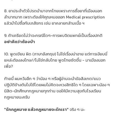
8. ยาประจำตัวโปรดนำมาจากไทยเพราะการซื้อยาที่เมืองนอก
ลำบากมาก เพราะต้องให้คุณหมอออก Medical prescription
แล้วนำไปซื้อกับเภสัชกร เช่น ยาคลายกล้ามเนื้อ ฯ
9. ถ้าเครียดไม่ว่าจะกรณีใดๆ-การพบจิตแพทย์เป็นเรื่องปกติ
อย่าคิดว่าต้องบ้า
10. พูดเขียน ผิด (ภาษาอังกฤษ) ไม่ใช่เรื่องน่าอาย แต่การเงียบนี่
แหล่ะต้องลงโทษ//ไม่ใช่กลับไทย พูดไทยชัดขึ้น - มาเมืองนอก
เพื่อ?
ท้ายนี้ ผมหวังลึก ๆ ว่าน้อง ๆ หรือผู้อ่านจะนำข้อสังเกต/แนว
ปฏิบัติข้างต้นไปใช้โดยผมไม่คิดจะหวงสิทธิใด ๆ โดยเฉพาะน้อง ๆ
นิสิต-นักศึกษากฎหมายทุกท่าน ขอให้มีความสุขกับโรงเรียน
กฎหมายนะครับ
"รักกฏหมาย แล้วกฎหมายจะรักเรา"
จริง ๆ นะ