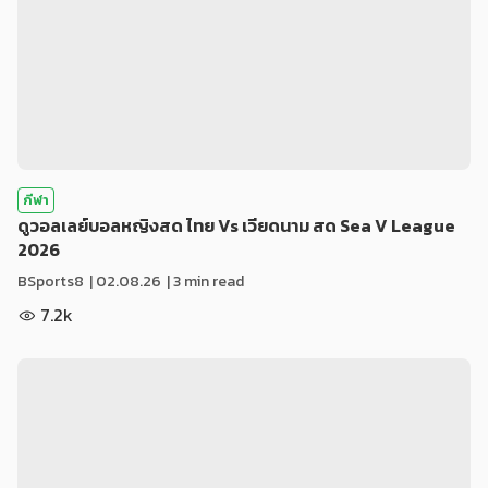
กีฬา
ดูวอลเลย์บอลหญิงสด ไทย Vs เวียดนาม สด Sea V League
2026
BSports8
|
02.08.26
| 3 min read
7.2k