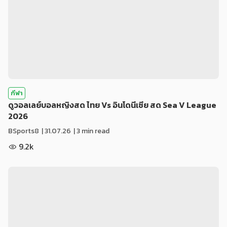
กีฬา
ดูวอลเลย์บอลหญิงสด ไทย Vs อินโดนีเซีย สด Sea V League
2026
BSports8
|
31.07.26
| 3 min read
9.2k