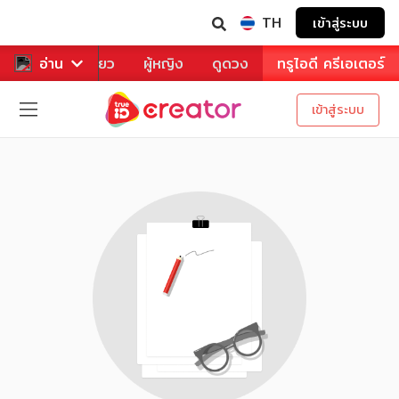
TH
เข้าสู่ระบบ
าหาร
อ่าน
ท่องเที่ยว
ผู้หญิง
ดูดวง
ทรูไอดี ครีเอเตอร์
เข้าสู่ระบบ